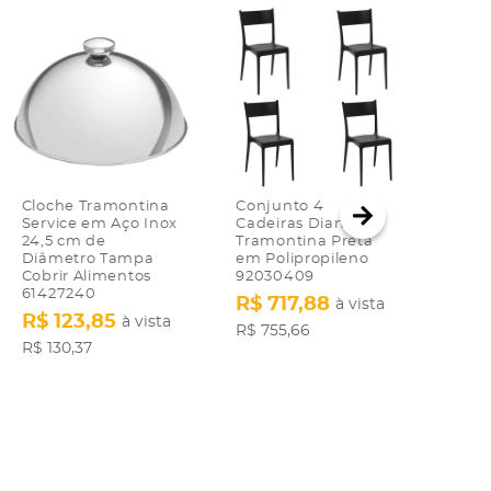
Cloche Tramontina
Conjunto 4
Cade
Service em Aço Inox
Cadeiras Diana
Dian
24,5 cm de
Tramontina Preta
em P
Diâmetro Tampa
em Polipropileno
Reci
Cobrir Alimentos
92030409
R$ 
61427240
R$ 717,88
à vista
R$ 18
R$ 123,85
à vista
R$ 755,66
R$ 130,37