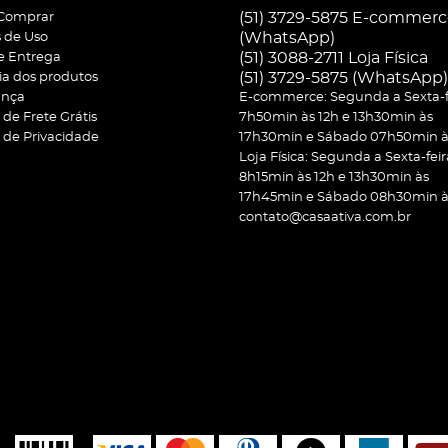
industriais para cozinhas profissionais;
(51) 3729-5875 E-commer
Comprar
(WhatsApp)
 de Uso
ão em seus produtos;
(51) 3088-2711 Loja Física
 e Entrega
ndo amaciador de carne e amassadeira;
(51)
3729-5875
(WhatsApp)
ia dos produtos
ança
E-commerce: Segunda a Sexta-f
s elétricos;
a de Frete Grátis
7h50min às 12h e 13h30min às
a de Privacidade
17h30min e Sábado 07h50min às
Loja Física: Segunda a Sexta-feir
8h15min às 12h e 13h30min às
eu negócio, aqui você encontra tudo o que precisa, com a garant
17h45min e Sábado 08h30min às
contato@casaativa.com.br
: eletros, refrigeradores e muito ma
ésticas, a Casa Ativa se destaca pela ampla variedade de produto
es;
cionalidade;
ral, como equipamentos agrícolas;