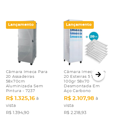
Lançamento
Lançamento
Lan
Câmara Imeca Para
Câmara Imeca Com
Confe
20 Assadeiras
20 Esteiras 5 Tiras
Vang
58x70cm
100gr 58x70
Refr
Aluminizada Sem
Desmontada Em
Refr
Pintura - 7237
Aço Carbono
Forç
220V
R$ 1.325,16
R$ 2.107,98
à
à
R$ 
vista
vista
vista
R$ 1.394,90
R$ 2.218,93
R$ 6.