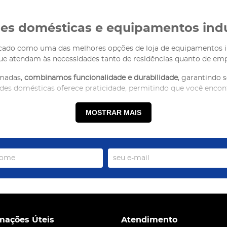
ades domésticas e equipamentos indu
rcado como uma das melhores opções de loja de equipamentos i
que atendam às necessidades tanto de residências quanto de emp
omadas,
combinamos funcionalidade e durabilidade
, garantindo 
idades domésticas oferece praticidade, permitindo que você enco
MOSTRAR MAIS
 Tramontina, Venax e outras grande
arcas do mercado, aquelas que você já conhece e confia. Enco
 além de marcas como:
bustos e de qualidade;
amentos para o segmento alimentício
;
r qualquer ambiente;
mações Úteis
Atendimento