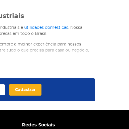
striais
ndustriais e
utilidades domésticas
. Nossa
resas em todo o Brasil.
sempre a melhor experiência para nossos
ntre tudo o que precisa para casa ou negócio,
s marcas
ntre produtos da renomada Tramontina,
Cadastrar
Redes Sociais