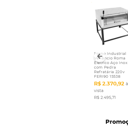
Forno Industrial
Venâncio Roma
Elétrico Aço Inox
com Pedra
Refratária 220v
FERI90 15538
R$ 2.370,92
à
vista
R$ 2.495,71
Promo