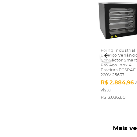
Forno Industrial
Elétrico Venânci
Convector Smar
Pro Aço Inox 4
Esteiras FCSP4E
220V 25637
R$ 2.884,96
vista
R$ 3.036,80
Mais v