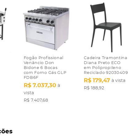
Fogão Profissional
Cadeira Tramontina
Venâncio Don
Diana Preto ECO
Bidone 6 Bocas
em Polipropileno
com Forno Gás GLP
Reciclado 92030409
FDB6F
R$ 179,47
à vista
R$ 7.037,30
à
R$ 188,92
vista
R$ 7.407,68
ções