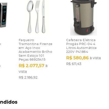
Faqueiro
Cafeteira Elétrica
o
Tramontina Firenze
Progás PRC-04 4
t
em Aço Inox
Litros Automática
Acabamento Brilho
220V P41864
Sem Estojo 101
R$ 580,86
à vista
Peças 66925415
R$ 611,43
R$ 2.077,57
à
à
vista
R$ 2.186,92
endidos