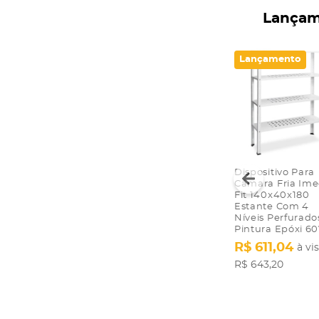
Lançam
Lançamento
Dispositivo Para
Câmara Fria Ime
Fit 140x40x180
Estante Com 4
Níveis Perfurado
Pintura Epóxi 60
R$ 611,04
à vi
R$ 643,20