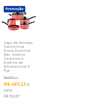
Promoção
Jogo de Panelas
Tramontina
Évora Alumínio
Rev. Interno
Cerâmico e
Externo de
Silicone Coral 5
Pçs
R$ 573,44
R$ 487,23
à
vista
R$ 512,87