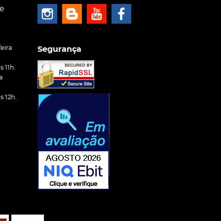
ce
eira
Segurança
 11h.
a
ia de produtos das melhores marcas.
 12h.
is
s para diferentes finalidades. Em nossa loja,