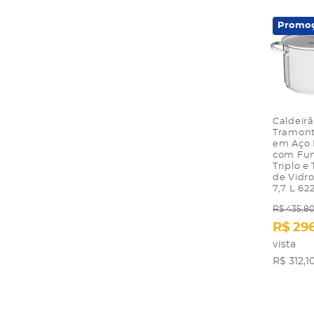
Promo
Caldeir
Tramont
em Aço 
com Fu
Triplo 
de Vidr
7,7 L 6
R$ 435,8
R$ 29
vista
R$ 312,1