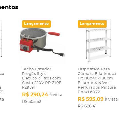
entos
Lançamento
Lançamento
Tacho Fritador
Dispositivo Para
ca
Progás Style
Câmara Fria Imeca
Elétrico 3 litros com
Fit 110x40x180cm
Cesto 220V PR-310E
Estante 4 Níveis
s
P29591
Perfurados Pintura
71
Epóxi 6072
R$ 290,24
à vista
R$ 595,09
sta
à vista
R$ 305,52
R$ 626,41