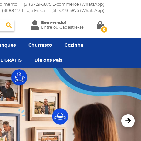
dimento
(51) 3729-5875 E-commerce (WhatsApp)
51) 3088-2711 Loja Física
(51)
3729-5875
(WhatsApp)
Bem-vindo!
Entre
ou
Cadastre-se
0
anques
Churrasco
Cozinha
E GRÁTIS
Dia dos Pais