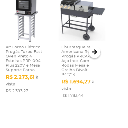
Kit Forno Elétrico
Churrasqueira
Abaju
Progás Turbo Fast
Americana Rotativa
Oxfor
Oven Preto 4
Progás PRCA-340
Lâmp
Esteiras PRP-004
Aço Inox Com
R$ 1
Plus 220V e Mesa
Rodas Mesa e
Suporte Forno
Grelha Bivolt
R$ 18
P41714
R$ 2.273,61
à
R$ 1.694,27
à
vista
vista
R$ 2.393,27
R$ 1.783,44