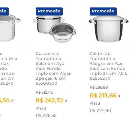
ção
Promoção
Promoção
ão
Cuscuzeira
Caldeirão
ina Una
Tramontina
Tramontina
Inox
Solar em Aço
Allegra em Aço
ndo
Inox Fundo
Inox com Fundo
e Tampa
Triplo com Alças
Triplo 24 cm 7,5 L
o 24 cm
2 peças 16 cm
62655240
2285240
65500300
R$ 295,89
0
R$ 312,42
R$ 213,66
à
6,50
R$ 262,72
à
à
vista
vista
R$ 224,90
0
R$ 276,55