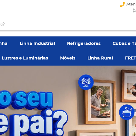
Aten
(
enha
Linha Industrial
Refrigeradores
Cubas e T
Lustres e Luminárias
Móveis
Linha Rural
FRET