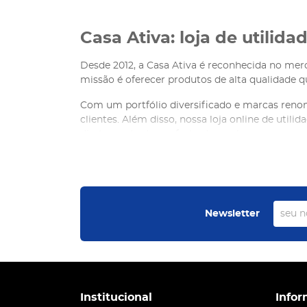
Casa Ativa: loja de utilid
Desde 2012, a Casa Ativa é reconhecida no me
missão é oferecer produtos de alta qualidade 
Com um portfólio diversificado e marcas ren
clientes. Além disso, nossa loja online de util
diretamente do conforto do seu lar.
Utilidades domésticas da
Na Casa Ativa, trabalhamos com as melhores m
especializada em itens para cozinha e jardim,
Newsletter
Venax, referência em
eletrodomésticos
ro
Venâncio, que oferece
soluções em equip
Luminárias Muller, perfeitas para ilumina
Institucional
Infor