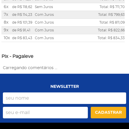
6x
de
R$ 118,62
Sem Juros
Total: R$ 711,70
7x
de
R$ 114,23
Com Juros
Total: R$ 799,63
8x
de
R$ 101,39
Com Juros
Total: R$ 811,09
9x
de
R$ 91,41
Com Juros
Total: R$ 822,66
10x
de
R$ 83,43
Com Juros
Total: R$ 834,33
Pix - Pagaleve
Carregando comentários ...
NEWSLETTER
CADASTRAR