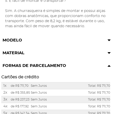
5. É fácil de montar e transportar?
Sim. A churrasqueira é simples de montar e possui alças
com dobras anatômicas, que proporcionam conforto no
transporte. Com peso de 8,2 kg, é estável durante o uso,
mas ainda fácil de mover quando necessário.
MODELO
MATERIAL
FORMAS DE PARCELAMENTO
Cartões de crédito
1x
de
R$ 711,70
Sem Juros
Total: R$ 711,70
2x
de
R$ 355,85
Sem Juros
Total: R$ 711,70
3x
de
R$ 237,23
Sem Juros
Total: R$ 711,70
4x
de
R$ 177,92
Sem Juros
Total: R$ 711,70
5x
de
R$ 142,34
Sem Juros
Total: R$ 711,70