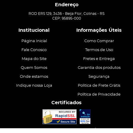
Endereço
ROD ERS 129, 3436
-
Beija Flor, Colinas
-
RS
CEP: 95895-000
Institucional
Informações Úteis
Página Inicial
Como Comprar
Fale Conosco
Termos de Uso
Mapa do Site
Fretes e Entrega
Quem Somos
Garantia dos produtos
Onde estamos
Segurança
Indique nossa Loja
Politica de Frete Grátis
Política de Privacidade
Certificados
CASA ATIVA LTDA
CNPJ: 15.200.867/0001-68