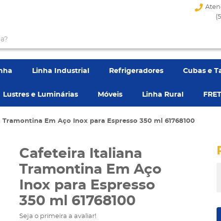
Aten
(
enha
Linha Industrial
Refrigeradores
Cubas e T
Lustres e Luminárias
Móveis
Linha Rural
FRET
na Tramontina Em Aço Inox para Espresso 350 ml 61768100
Cafeteira Italiana
Tramontina Em Aço
Inox para Espresso
350 ml 61768100
Seja o primeira a avaliar!