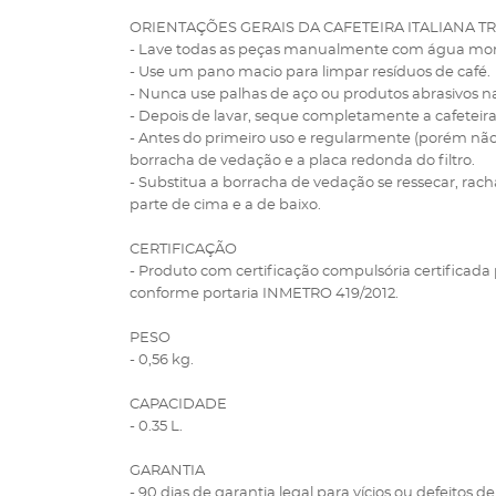
ORIENTAÇÕES GERAIS DA CAFETEIRA ITALIANA T
- Lave todas as peças manualmente com água mo
- Use um pano macio para limpar resíduos de café.
- Nunca use palhas de aço ou produtos abrasivos na
- Depois de lavar, seque completamente a cafeteira
- Antes do primeiro uso e regularmente (porém nã
borracha de vedação e a placa redonda do filtro.
- Substitua a borracha de vedação se ressecar, rac
parte de cima e a de baixo.
CERTIFICAÇÃO
- Produto com certificação compulsória certificad
conforme portaria INMETRO 419/2012.
PESO
- 0,56 kg.
CAPACIDADE
- 0.35 L.
GARANTIA
- 90 dias de garantia legal para vícios ou defeitos de