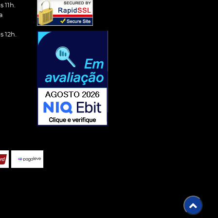
 11h.
a
 12h.