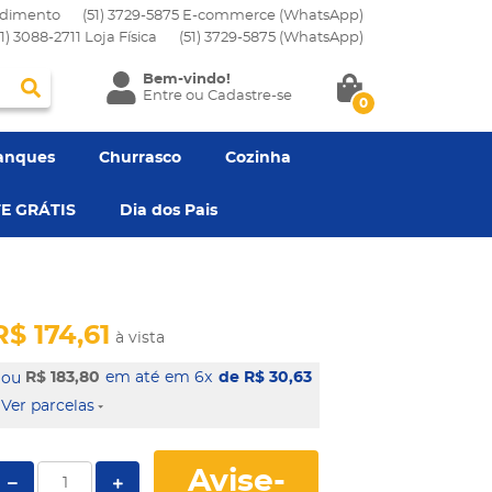
dimento
(51) 3729-5875 E-commerce (WhatsApp)
51) 3088-2711 Loja Física
(51)
3729-5875
(WhatsApp)
Bem-vindo!
Entre
ou
Cadastre-se
0
anques
Churrasco
Cozinha
E GRÁTIS
Dia dos Pais
R$ 174,61
à vista
R$ 183,80
em 6x
de R$ 30,63
Ver parcelas
Avise-