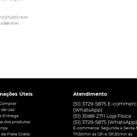
27x127x203 mm.
14x188 mm.
mações Úteis
Atendimento
(51) 3729-5875 E-commer
Comprar
(WhatsApp)
 de Uso
(51) 3088-2711 Loja Física
 e Entrega
(51)
3729-5875
(WhatsApp)
ia dos produtos
ança
E-commerce: Segunda a Sexta-f
a de Frete Grátis
7h50min às 12h e 13h30min às