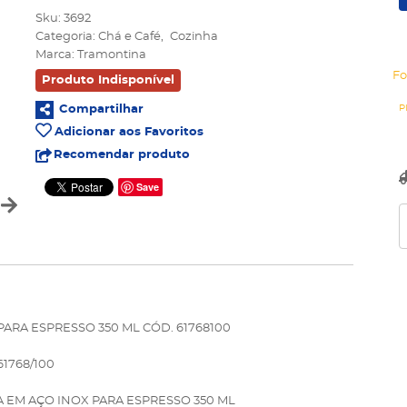
Sku:
3692
Categoria:
Chá e Café
Cozinha
Marca:
Tramontina
Fo
Produto Indisponível
Compartilhar
Adicionar aos Favoritos
Recomendar produto
Save
ARA ESPRESSO 350 ML CÓD. 61768100
 61768/100
 EM AÇO INOX PARA ESPRESSO 350 ML