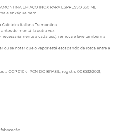
RAMONTINA EM AÇO INOX PARA ESPRESSO 350 ML
rna e enxágue bem.
 Cafeteira Italiana Tramontina.
 antes de montá-la outra vez.
o necessariamente a cada uso), remova e lave também a
har ou se notar que o vapor está escapando da rosca entre a
a pela OCP 0104- PCN DO BRASIL, registro 008532/2021,
 fabricação.