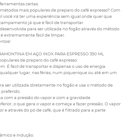
 ferramentas certas.
dos métodos mais populares de preparo do café expresso? Com
ml você irá ter uma experiência sem igual onde quer que
campamento já que é fácil de transportar.
foi desenvolvida para ser utilizada no fogão através do método
 é extremamente fácil de limpar.
ntos!
TRAMONTINA EM AÇO INOX PARA ESPRESSO 350 ML
 populares de preparo do café expresso.
em. É fácil de transportar e dispensa o uso de energia
em qualquer lugar, nas férias, num piquenique ou até em um
para ser utilizada diretamente no fogão e usa o método de
 preferido.
ona com a pressão do vapor e com a gravidade.
ferior, o que gera o vapor e começa a fazer pressão. O vapor
r e através do pó de café, que é filtrado para a parte
erâmico e indução.