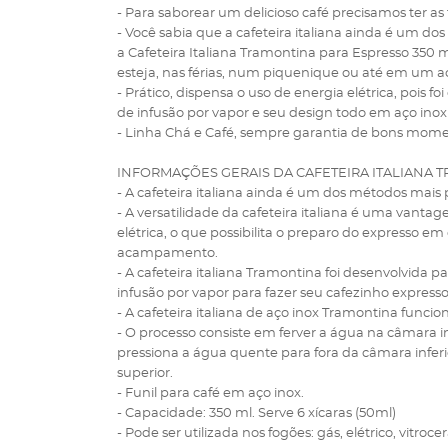
- Para saborear um delicioso café precisamos ter as
- Você sabia que a cafeteira italiana ainda é um 
a Cafeteira Italiana Tramontina para Espresso 350 
esteja, nas férias, num piquenique ou até em um a
- Prático, dispensa o uso de energia elétrica, pois 
de infusão por vapor e seu design todo em aço inox
- Linha Chá e Café, sempre garantia de bons mome
INFORMAÇÕES GERAIS DA CAFETEIRA ITALIANA 
- A cafeteira italiana ainda é um dos métodos mais
- A versatilidade da cafeteira italiana é uma vantag
elétrica, o que possibilita o preparo do expresso 
acampamento.
- A cafeteira italiana Tramontina foi desenvolvida 
infusão por vapor para fazer seu cafezinho expresso
- A cafeteira italiana de aço inox Tramontina funci
- O processo consiste em ferver a água na câmara in
pressiona a água quente para fora da câmara inferio
superior.
- Funil para café em aço inox.
- Capacidade: 350 ml. Serve 6 xícaras (50ml)
- Pode ser utilizada nos fogões: gás, elétrico, vitroc