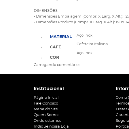
DIMENSÕES
- Dimensões Embalagem (Compr. X Larg. X Alt.): 1
- Dimensões Produto (Compr. X Larg. X Alt.): 190x1
Aço Inox
MATERIAL
Cafeteira Italiana
CAFÉ
Aço Inox
COR
Carregando comentários ...
Institucional
Infor
Página Inicial
Como 
Fale Conosco
Termos
Mapa do Site
Fretes
Quem Somos
Garant
Onde estamos
Segur
Indique nossa Loja
Politic