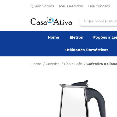
Quem Somos
Meus Pedidos
Fale Conosco
Home
Eletros
Fogões a L
Utilidades Domésticas
Home
Cozinha
Chá e Café
Cafeteira Italia