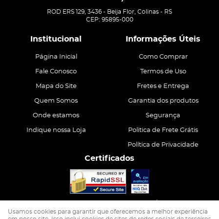
ROD ERS 129, 3436
-
Beija Flor, Colinas
-
RS
CEP: 95895-000
Institucional
Informações Úteis
Página Inicial
Como Comprar
Fale Conosco
Termos de Uso
Mapa do Site
Fretes e Entrega
Quem Somos
Garantia dos produtos
Onde estamos
Segurança
Indique nossa Loja
Politica de Frete Grátis
Política de Privacidade
Certificados
CASA ATIVA LTDA
CNPJ: 15.200.867/0001-68
Usamos cookies para garantir que oferecemos a melhor experiência