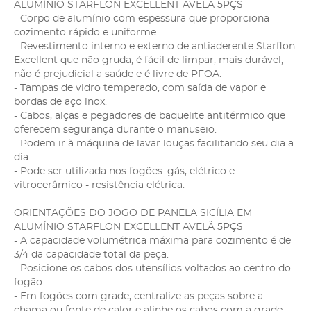
ALUMÍNIO STARFLON EXCELLENT AVELÃ 5PÇS
- Corpo de alumínio com espessura que proporciona
cozimento rápido e uniforme.
- Revestimento interno e externo de antiaderente Starflon
Excellent que não gruda, é fácil de limpar, mais durável,
não é prejudicial a saúde e é livre de PFOA.
- Tampas de vidro temperado, com saída de vapor e
bordas de aço inox.
- Cabos, alças e pegadores de baquelite antitérmico que
oferecem segurança durante o manuseio.
- Podem ir à máquina de lavar louças facilitando seu dia a
dia.
- Pode ser utilizada nos fogões: gás, elétrico e
vitrocerâmico - resistência elétrica.
ORIENTAÇÕES DO JOGO DE PANELA SICÍLIA EM
ALUMÍNIO STARFLON EXCELLENT AVELÃ 5PÇS
- A capacidade volumétrica máxima para cozimento é de
3/4 da capacidade total da peça.
- Posicione os cabos dos utensílios voltados ao centro do
fogão.
- Em fogões com grade, centralize as peças sobre a
chama ou fonte de calor e alinhe os cabos com a grade.