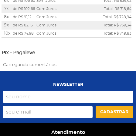
6x
de
R$ 106,60
Sem Juros
Total: R$ 639,62
7x
de
R$ 102,66
Com Juros
Total: R$ 718,64
8x
de
R$ 91,12
Com Juros
Total: R$ 728,94
9x
de
R$ 82,15
Com Juros
Total: R$ 739,34
10x
de
R$ 74,98
Com Juros
Total: R$ 749,83
Pix - Pagaleve
Carregando comentários ...
NEWSLETTER
CADASTRAR
Atendimento