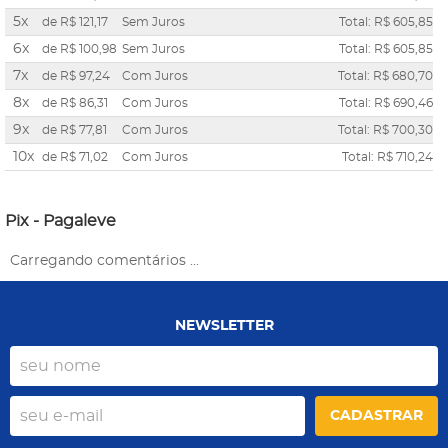
5x
de
R$ 121,17
Sem Juros
Total: R$ 605,85
6x
de
R$ 100,98
Sem Juros
Total: R$ 605,85
7x
de
R$ 97,24
Com Juros
Total: R$ 680,70
8x
de
R$ 86,31
Com Juros
Total: R$ 690,46
9x
de
R$ 77,81
Com Juros
Total: R$ 700,30
10x
de
R$ 71,02
Com Juros
Total: R$ 710,24
Pix - Pagaleve
Carregando comentários ...
NEWSLETTER
CADASTRAR