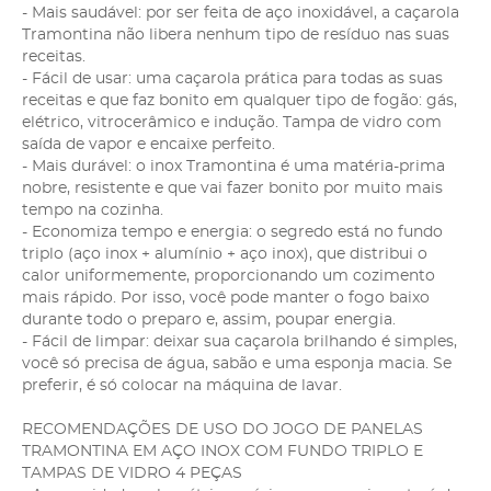
- Mais saudável: por ser feita de aço inoxidável, a caçarola
Tramontina não libera nenhum tipo de resíduo nas suas
receitas.
- Fácil de usar: uma caçarola prática para todas as suas
receitas e que faz bonito em qualquer tipo de fogão: gás,
elétrico, vitrocerâmico e indução. Tampa de vidro com
saída de vapor e encaixe perfeito.
- Mais durável: o inox Tramontina é uma matéria-prima
nobre, resistente e que vai fazer bonito por muito mais
tempo na cozinha.
- Economiza tempo e energia: o segredo está no fundo
triplo (aço inox + alumínio + aço inox), que distribui o
calor uniformemente, proporcionando um cozimento
mais rápido. Por isso, você pode manter o fogo baixo
durante todo o preparo e, assim, poupar energia.
- Fácil de limpar: deixar sua caçarola brilhando é simples,
você só precisa de água, sabão e uma esponja macia. Se
preferir, é só colocar na máquina de lavar.
RECOMENDAÇÕES DE USO DO JOGO DE PANELAS
TRAMONTINA EM AÇO INOX COM FUNDO TRIPLO E
TAMPAS DE VIDRO 4 PEÇAS