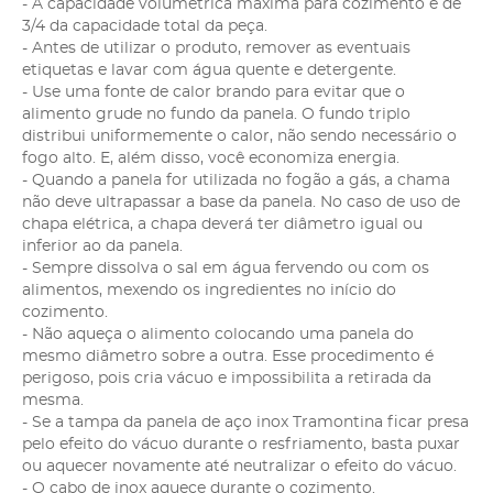
- A capacidade volumétrica máxima para cozimento é de
3/4 da capacidade total da peça.
- Antes de utilizar o produto, remover as eventuais
etiquetas e lavar com água quente e detergente.
- Use uma fonte de calor brando para evitar que o
alimento grude no fundo da panela. O fundo triplo
distribui uniformemente o calor, não sendo necessário o
fogo alto. E, além disso, você economiza energia.
- Quando a panela for utilizada no fogão a gás, a chama
não deve ultrapassar a base da panela. No caso de uso de
chapa elétrica, a chapa deverá ter diâmetro igual ou
inferior ao da panela.
- Sempre dissolva o sal em água fervendo ou com os
alimentos, mexendo os ingredientes no início do
cozimento.
- Não aqueça o alimento colocando uma panela do
mesmo diâmetro sobre a outra. Esse procedimento é
perigoso, pois cria vácuo e impossibilita a retirada da
mesma.
- Se a tampa da panela de aço inox Tramontina ficar presa
pelo efeito do vácuo durante o resfriamento, basta puxar
ou aquecer novamente até neutralizar o efeito do vácuo.
- O cabo de inox aquece durante o cozimento.