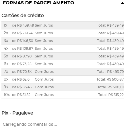
FORMAS DE PARCELAMENTO
Cartões de crédito
1x
de
R$ 439,49
Sem Juros
Total: R$ 439,49
2x
de
R$ 219,74
Sem Juros
Total: R$ 439,49
3x
de
R$ 146,50
Sem Juros
Total: R$ 439,49
4x
de
R$ 109,87
Sem Juros
Total: R$ 439,49
5x
de
R$ 87,90
Sem Juros
Total: R$ 439,49
6x
de
R$ 73,25
Sem Juros
Total: R$ 439,49
7x
de
R$ 70,54
Com Juros
Total: R$ 493,79
8x
de
R$ 62,61
Com Juros
Total: R$ 500,87
9x
de
R$ 56,45
Com Juros
Total: R$ 508,01
10x
de
R$ 51,52
Com Juros
Total: R$ 515,22
Pix - Pagaleve
Carregando comentários ...