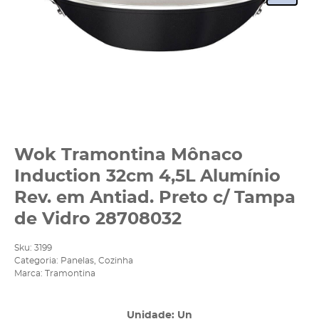
Wok Tramontina Mônaco
Induction 32cm 4,5L Alumínio
Rev. em Antiad. Preto c/ Tampa
de Vidro 28708032
Sku:
3199
Categoria:
Panelas
,
Cozinha
Marca:
Tramontina
Unidade: Un