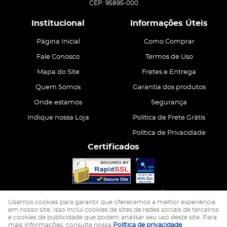
CEP: 95895-000
Institucional
Informações Úteis
Página Inicial
Como Comprar
Fale Conosco
Termos de Uso
Mapa do Site
Fretes e Entrega
Quem Somos
Garantia dos produtos
Onde estamos
Segurança
Indique nossa Loja
Politica de Frete Grátis
Política de Privacidade
Certificados
CASA ATIVA LTDA
CNPJ: 15.200.867/0001-68
Usamos cookies para garantir que oferecemos a melhor experiência
em nosso site. Isso inclui cookies de sites de redes sociais de terceiros
e cookies de publicidade que podem analisar seu uso deste site. Para
LOJA VIRTUAL CRIADA POR
mais informações, consulte nossa
Política de privacidade
.