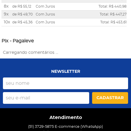
8x
de
R$ 55,12
Com Juros
Total: R$ 440,98
9x
de
R$ 49,70
Com Juros
Total: R$ 447,27
10x
de
R$ 45,36
Com Juros
Total: R$ 453,61
Pix - Pagaleve
Carregando comentários ...
NEWSLETTER
CADASTRAR
Atendimento
(51) 3729-5875 E-commerce (WhatsApp)