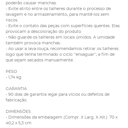
poderão causar manchas.
- Evite atrito entre os talheres durante o processo de
lavagem e no armazenamento, para mantê-los sem
riscos.
- Evite o contato das peças com superfícies quentes. Elas
provocam a descoloração do produto.
- Não guarde os talheres em locais úmidos. A umidade
também provoca manchas.
- Ao usar a lava-louça, recomendamos retirar os talheres
logo que tenha terminado o ciclo ''enxaguar'', a fim de
que sejam secados manualmente.
PESO
- 1,74 kg
GARANTIA
- 90 dias de garantia legal para vícios ou defeitos de
fabricação.
DIMENSÕES
- Dimensões da embalagem (Compr. X Larg. X Alt.): 70 x
40,2 x 5,3 cm