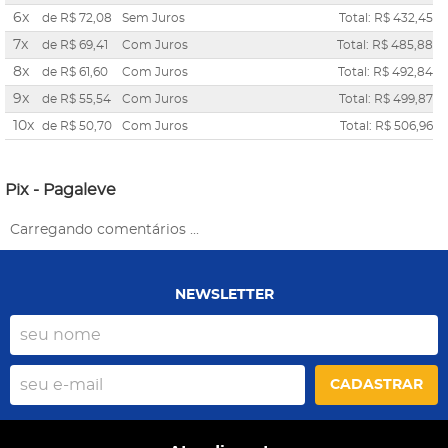
6x
de
R$ 72,08
Sem Juros
Total: R$ 432,45
7x
de
R$ 69,41
Com Juros
Total: R$ 485,88
8x
de
R$ 61,60
Com Juros
Total: R$ 492,84
9x
de
R$ 55,54
Com Juros
Total: R$ 499,87
10x
de
R$ 50,70
Com Juros
Total: R$ 506,96
Pix - Pagaleve
Carregando comentários ...
NEWSLETTER
CADASTRAR