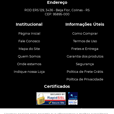
Endereço
ROD ERS 129, 3436
-
Beija Flor, Colinas
-
RS
CEP: 95895-000
Institucional
Informações Úteis
Página Inicial
Como Comprar
Fale Conosco
Termos de Uso
Mapa do Site
Fretes e Entrega
Quem Somos
Garantia dos produtos
Onde estamos
Segurança
Indique nossa Loja
Politica de Frete Grátis
Política de Privacidade
Certificados
CASA ATIVA LTDA
CNPJ: 15.200.867/0001-68