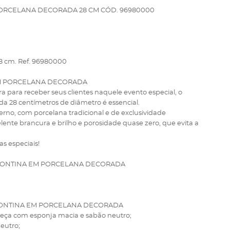
PORCELANA DECORADA 28 CM CÓD. 96980000
28 cm. Ref. 96980000
EM PORCELANA DECORADA
para receber seus clientes naquele evento especial, o
a 28 centímetros de diâmetro é essencial.
no, com porcelana tradicional e de exclusividade
elente brancura e brilho e porosidade quase zero, que evita a
as especiais!
MONTINA EM PORCELANA DECORADA
MONTINA EM PORCELANA DECORADA
 peça com esponja macia e sabão neutro;
neutro;