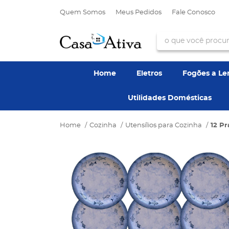
Quem Somos
Meus Pedidos
Fale Conosco
Home
Eletros
Fogões a L
Utilidades Domésticas
Home
Cozinha
Utensílios para Cozinha
12 P