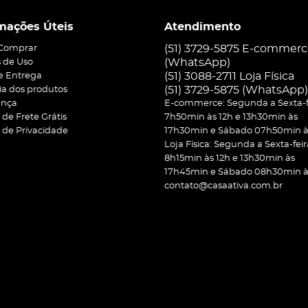
mações Úteis
Atendimento
(51) 3729-5875 E-commer
Comprar
(WhatsApp)
 de Uso
(51) 3088-2711 Loja Física
 e Entrega
(51)
3729-5875
(WhatsApp)
ia dos produtos
ança
E-commerce: Segunda a Sexta-f
a de Frete Grátis
7h50min às 12h e 13h30min às
a de Privacidade
17h30min e Sábado 07h50min às
Loja Física: Segunda a Sexta-feir
8h15min às 12h e 13h30min às
17h45min e Sábado 08h30min às
contato@casaativa.com.br