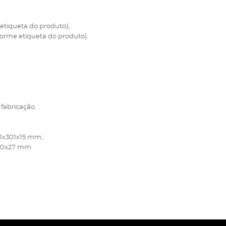
etiqueta do produto);
forme etiqueta do produto).
 fabricação.
01x301x15 mm;
280x27 mm.