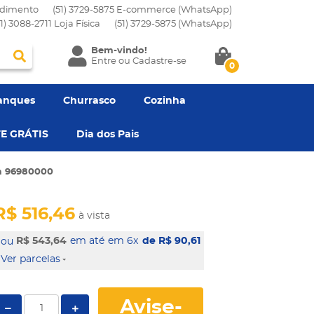
dimento
(51) 3729-5875 E-commerce (WhatsApp)
51) 3088-2711 Loja Física
(51)
3729-5875
(WhatsApp)
Bem-vindo!
Entre
ou
Cadastre-se
0
anques
Churrasco
Cozinha
E GRÁTIS
Dia dos Pais
cm 96980000
R$ 516,46
à vista
R$ 543,64
em 6x
de R$ 90,61
Ver parcelas
Avise-