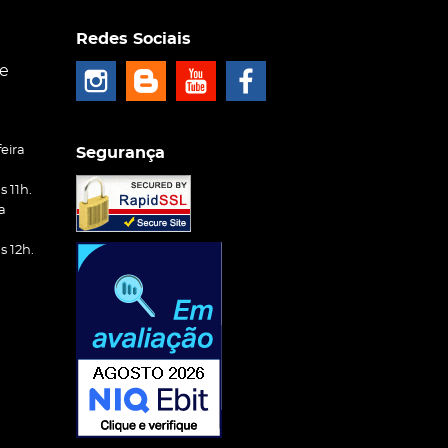
Redes Sociais
ce
eira
Segurança
 11h.
a
 12h.