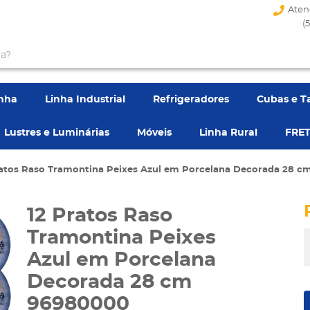
Aten
(
enha
Linha Industrial
Refrigeradores
Cubas e T
Lustres e Luminárias
Móveis
Linha Rural
FRET
ratos Raso Tramontina Peixes Azul em Porcelana Decorada 28 
12 Pratos Raso
Tramontina Peixes
Azul em Porcelana
Decorada 28 cm
96980000