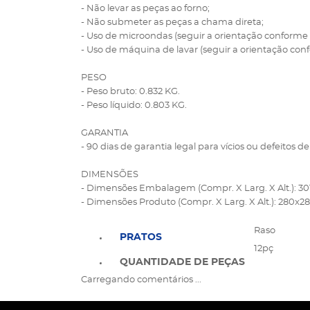
- Não levar as peças ao forno;
- Não submeter as peças a chama direta;
- Uso de microondas (seguir a orientação conforme 
- Uso de máquina de lavar (seguir a orientação con
PESO
- Peso bruto: 0.832 KG.
- Peso líquido: 0.803 KG.
GARANTIA
- 90 dias de garantia legal para vícios ou defeitos de
DIMENSÕES
- Dimensões Embalagem (Compr. X Larg. X Alt.): 3
- Dimensões Produto (Compr. X Larg. X Alt.): 280x
Raso
PRATOS
12pç
QUANTIDADE DE PEÇAS
Carregando comentários ...