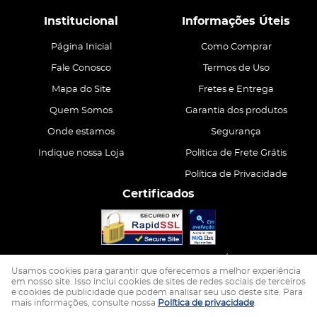
Institucional
Informações Úteis
Página Inicial
Como Comprar
Fale Conosco
Termos de Uso
Mapa do Site
Fretes e Entrega
Quem Somos
Garantia dos produtos
Onde estamos
Segurança
Indique nossa Loja
Politica de Frete Grátis
Política de Privacidade
Certificados
CASA ATIVA LTDA
CNPJ: 15.200.867/0001-68
Usamos cookies para garantir que oferecemos a melhor experiência
em nosso site. Isso inclui cookies de sites de redes sociais de terceiros
e cookies de publicidade que podem analisar seu uso deste site. Para
LOJA VIRTUAL CRIADA POR
mais informações, consulte nossa
Política de privacidade
.