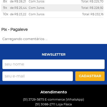
8x
de
R$ 28,21
Com Juros
Total: R$ 225,70
9x
de
R$ 25,44
Com Juros
Total: R$ 228,92
10x
de
R$ 23,22
Com Juros
Total: R$ 232,16
Pix - Pagaleve
Carregando comentários ...
NEWSLETTER
CADASTRAR
Atendimento
(51) 3729-5875 E-commerce (WhatsApp)
(51) 3088-2711 Loja Física