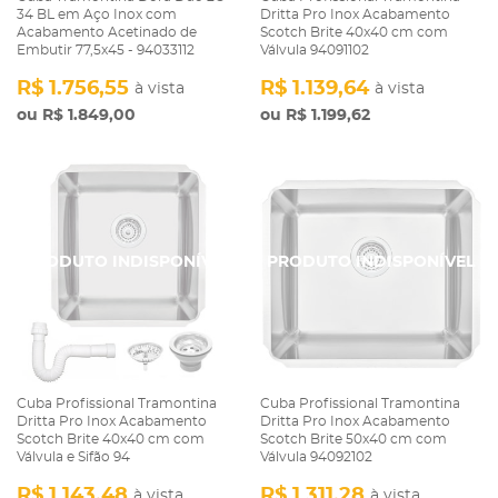
34 BL em Aço Inox com
Dritta Pro Inox Acabamento
Acabamento Acetinado de
Scotch Brite 40x40 cm com
Embutir 77,5x45 - 94033112
Válvula 94091102
R$ 1.756,55
R$ 1.139,64
à vista
à vista
R$ 1.849,00
R$ 1.199,62
Cuba Profissional Tramontina
Cuba Profissional Tramontina
Dritta Pro Inox Acabamento
Dritta Pro Inox Acabamento
Scotch Brite 40x40 cm com
Scotch Brite 50x40 cm com
Válvula e Sifão 94
Válvula 94092102
R$ 1.143,48
R$ 1.311,28
à vista
à vista