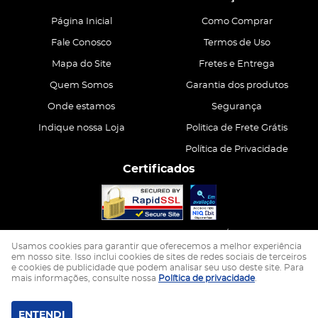
Página Inicial
Como Comprar
Fale Conosco
Termos de Uso
Mapa do Site
Fretes e Entrega
Quem Somos
Garantia dos produtos
Onde estamos
Segurança
Indique nossa Loja
Politica de Frete Grátis
Política de Privacidade
Certificados
CASA ATIVA LTDA
CNPJ: 15.200.867/0001-68
Usamos cookies para garantir que oferecemos a melhor experiência
em nosso site. Isso inclui cookies de sites de redes sociais de terceiros
e cookies de publicidade que podem analisar seu uso deste site. Para
LOJA VIRTUAL CRIADA POR
mais informações, consulte nossa
Política de privacidade
.
ENTENDI