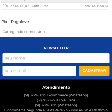
10x
de
R$ 195,07
Com Juros
Total: R$ 1.950,67
Pix - Pagaleve
Carregando comentários ...
NEWSLETTER
CADASTRAR
Atendimento
(51) 3729-5875 E-commerce (WhatsApp)
(51) 3088-2711 Loja Física
(51)
3729-5875
(WhatsApp)
E-commerce: Segunda a Sexta-feira 7h50min às 12h e 13h30min