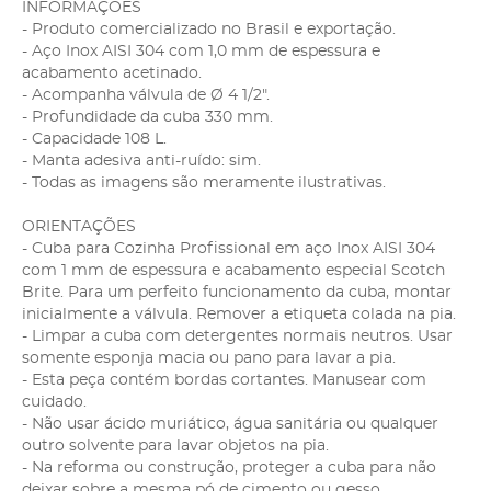
INFORMAÇÕES
- Produto comercializado no Brasil e exportação.
- Aço Inox AISI 304 com 1,0 mm de espessura e
acabamento acetinado.
- Acompanha válvula de Ø 4 1/2".
- Profundidade da cuba 330 mm.
- Capacidade 108 L.
- Manta adesiva anti-ruído: sim.
- Todas as imagens são meramente ilustrativas.
ORIENTAÇÕES
- Cuba para Cozinha Profissional em aço Inox AISI 304
com 1 mm de espessura e acabamento especial Scotch
Brite. Para um perfeito funcionamento da cuba, montar
inicialmente a válvula. Remover a etiqueta colada na pia.
- Limpar a cuba com detergentes normais neutros. Usar
somente esponja macia ou pano para lavar a pia.
- Esta peça contém bordas cortantes. Manusear com
cuidado.
- Não usar ácido muriático, água sanitária ou qualquer
outro solvente para lavar objetos na pia.
- Na reforma ou construção, proteger a cuba para não
deixar sobre a mesma pó de cimento ou gesso.