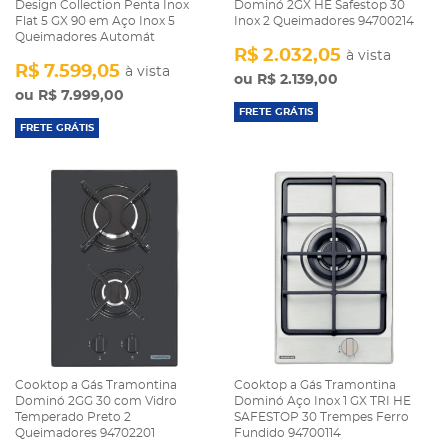
Design Collection Penta Inox
Dominó 2GX HE Safestop 30
Flat 5 GX 90 em Aço Inox 5
Inox 2 Queimadores 94700214
Queimadores Automát
R$ 2.032,05
à vista
R$ 7.599,05
à vista
R$ 2.139,00
R$ 7.999,00
FRETE GRÁTIS
FRETE GRÁTIS
Cooktop a Gás Tramontina
Cooktop a Gás Tramontina
Dominó 2GG 30 com Vidro
Dominó Aço Inox 1 GX TRI HE
Temperado Preto 2
SAFESTOP 30 Trempes Ferro
Queimadores 94702201
Fundido 94700114