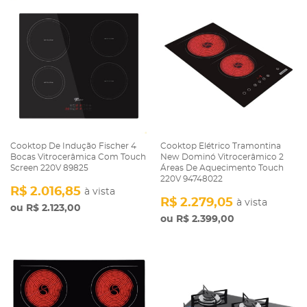
Cooktop De Indução Fischer 4
Cooktop Elétrico Tramontina
Bocas Vitrocerâmica Com Touch
New Dominó Vitrocerâmico 2
Screen 220V 89825
Áreas De Aquecimento Touch
220V 94748022
R$ 2.016,85
à vista
R$ 2.279,05
à vista
R$ 2.123,00
R$ 2.399,00