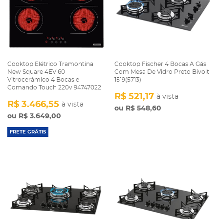
Cooktop Elétrico Tramontina
Cooktop Fischer 4 Bocas A Gás
New Square 4EV 60
Com Mesa De Vidro Preto Bivolt
Vitrocerâmico 4 Bocas e
1519(5713)
Comando Touch 220v 94747022
R$ 521,17
à vista
R$ 3.466,55
à vista
R$ 548,60
R$ 3.649,00
FRETE GRÁTIS