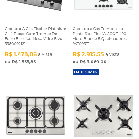
Cooktop A Gás Fischer Platinium
Cooktop a Gás Tramontina
Gll 4 Bocas Com Trempe De
Penta Side Plus W 5GG Tri 90
Ferro Fundido Mesa Vidro Bivolt
Vidro Branco 5 Queimadores
3380092121
94709371
R$ 1.478,06
R$ 2.915,55
à vista
à vista
R$ 1.555,85
R$ 3.069,00
FRETE GRÁTIS