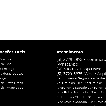
mações Úteis
Atendimento
(51) 3729-5875 E-commer
Comprar
(WhatsApp)
 de Uso
(51) 3088-2711 Loja Física
 e Entrega
(51)
3729-5875
(WhatsApp)
ia dos produtos
ança
E-commerce: Segunda a Sexta-f
a de Frete Grátis
7h50min às 12h e 13h30min às
a de Privacidade
17h30min e Sábado 07h50min às
Loja Física: Segunda a Sexta-feir
8h15min às 12h e 13h30min às
17h45min e Sábado 08h30min às