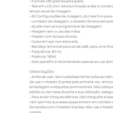
- Funil de 450 gramas para grãos.
- Tela em LCD com retroiluminação exibe o número
tempo atual de moagem.
- 60 Configurações de moagem, do mais fino para 
- Limitador de dosagem, o dosador fornece sempre
- Ajuste manual e programável de dosagem.
- Moagem sem o uso das mãos.
- Moedor com brocas cônicas.
- Corpo em aço inox escovado.
- Bandeja removível para pó de café, para uma limpe
- Frequência: 60 Hz.
- Potência: 165W.
- Este aparelho é recomendado apenas ao uso dom
ORIENTAÇÕES
- Antes de usar, leia cuidadosamente todas as inst
de usar o Moedor Express pela primeira vez, remov
embalagem e etiquetas promocionais. Não coloque
balcão ou da mesa durante a sua utilização. Assegur
- Para evitar choques elétricos, não mergulhe a b
nem permita que essas peças entrem em contato c
fornecidos com o Moedor Express. Não use o Moedor
correta.