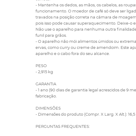
- Mantenha os dedos, as mãos, os cabelos, as roupas
funcionamento. O moedor de café só deve ser ligado
travados na posição correta na câmara de moagem
pois isso pode causar superaquecimento. Deixe-o es
Não use o aparelho para nenhuma outra finalidade
funil para grãos.
- O aparelho não mói alimentos úmidos ou extrem
ervas, como curry ou creme de amendoim. Este apa
aparelho e o cabo fora do seu alcance.
PESO
- 2,915 kg
GARANTIA
- 1 ano (90 dias de garantia legal acrescidos de 9 me
fabricação.
DIMENSÕES
- Dimensões do produto (Compr. X Larg. X Alt.): 16,5 
PERGUNTAS FREQUENTES: