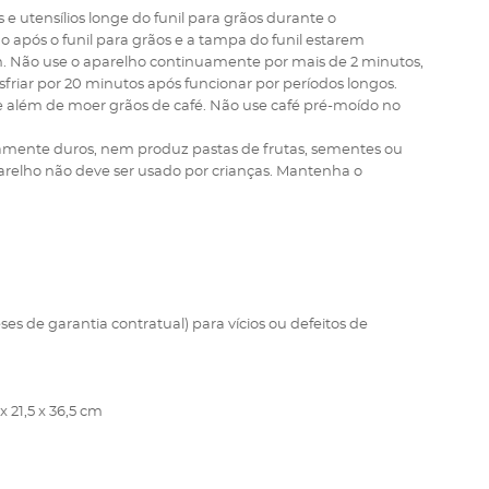
 e utensílios longe do funil para grãos durante o
 após o funil para grãos e a tampa do funil estarem
. Não use o aparelho continuamente por mais de 2 minutos,
friar por 20 minutos após funcionar por períodos longos.
 além de moer grãos de café. Não use café pré-moído no
amente duros, nem produz pastas de frutas, sementes ou
relho não deve ser usado por crianças. Mantenha o
ses de garantia contratual) para vícios ou defeitos de
x 21,5 x 36,5 cm