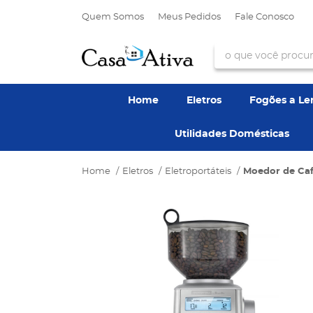
Quem Somos
Meus Pedidos
Fale Conosco
Home
Eletros
Fogões a L
Utilidades Domésticas
Home
Eletros
Eletroportáteis
Moedor de Caf