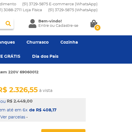
dimento
(51) 3729-5875 E-commerce (WhatsApp)
51) 3088-2711 Loja Física
(51)
3729-5875
(WhatsApp)
Bem-vindo!
Entre
ou
Cadastre-se
0
anques
Churrasco
Cozinha
E GRÁTIS
Dia dos Pais
agem 220V 69060012
R$ 2.326,55
à vista
R$ 2.449,00
em 6x
de R$ 408,17
Ver parcelas