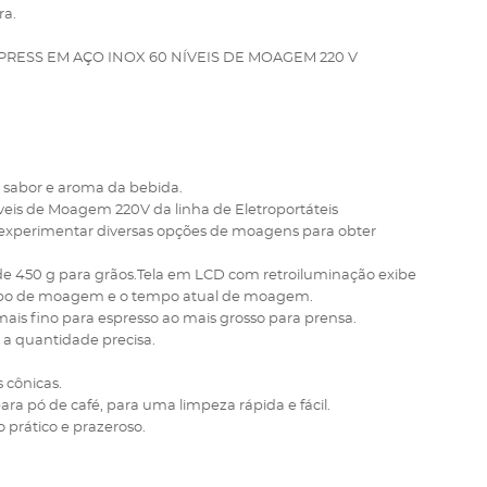
ra.
RESS EM AÇO INOX 60 NÍVEIS DE MOAGEM 220 V
 sabor e aroma da bebida.
veis de Moagem 220V da linha de Eletroportáteis
de experimentar diversas opções de moagens para obter
il de 450 g para grãos.Tela em LCD com retroiluminação exibe
 tipo de moagem e o tempo atual de moagem.
ais fino para espresso ao mais grosso para prensa.
 a quantidade precisa.
 cônicas.
ra pó de café, para uma limpeza rápida e fácil.
o prático e prazeroso.