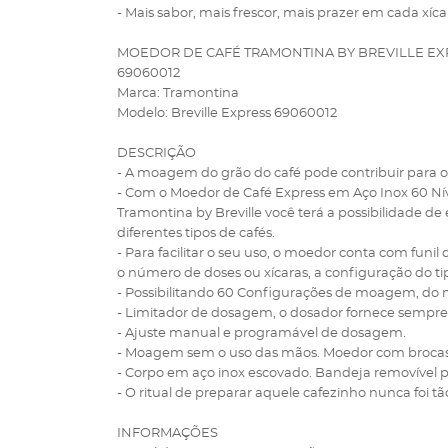
- Mais sabor, mais frescor, mais prazer em cada xíca
MOEDOR DE CAFÉ TRAMONTINA BY BREVILLE EXP
69060012
Marca: Tramontina
Modelo: Breville Express 69060012
DESCRIÇÃO
- A moagem do grão do café pode contribuir para o
- Com o Moedor de Café Express em Aço Inox 60 Ní
Tramontina by Breville você terá a possibilidade 
diferentes tipos de cafés.
- Para facilitar o seu uso, o moedor conta com fun
o número de doses ou xícaras, a configuração do
- Possibilitando 60 Configurações de moagem, do m
- Limitador de dosagem, o dosador fornece sempre
- Ajuste manual e programável de dosagem.
- Moagem sem o uso das mãos. Moedor com brocas
- Corpo em aço inox escovado. Bandeja removível pa
- O ritual de preparar aquele cafezinho nunca foi tã
INFORMAÇÕES