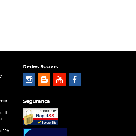
Redes Sociais
ce
eira
Segurança
 11h.
a
 12h.