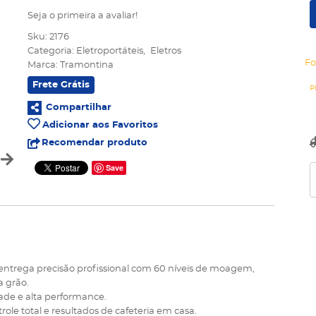
Seja o primeira a avaliar!
Sku:
2176
Categoria:
Eletroportáteis
Eletros
Fo
Marca:
Tramontina
Frete Grátis
Compartilhar
Adicionar aos Favoritos
Recomendar produto
Save
 entrega precisão profissional com 60 níveis de moagem,
a grão.
dade e alta performance.
le total e resultados de cafeteria em casa.