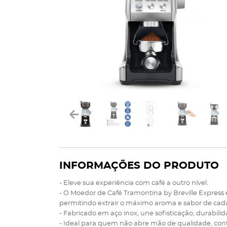
INFORMAÇÕES DO PRODUTO
- Eleve sua experiência com café a outro nível.
- O Moedor de Café Tramontina by Breville Express
permitindo extrair o máximo aroma e sabor de cad
- Fabricado em aço inox, une sofisticação, durabili
- Ideal para quem não abre mão de qualidade, contro