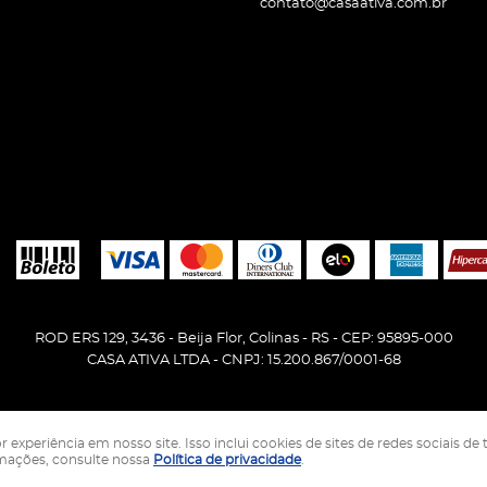
contato@casaativa.com.br
ROD ERS 129, 3436
-
Beija Flor, Colinas
-
RS
-
CEP: 95895-000
CASA ATIVA LTDA - CNPJ: 15.200.867/0001-68
periência em nosso site. Isso inclui cookies de sites de redes sociais de 
LOJA VIRTUAL CRIADA POR
rmações, consulte nossa
Política de privacidade
.