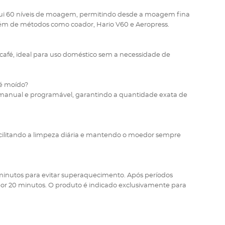
sui 60 níveis de moagem, permitindo desde a moagem fina
além de métodos como coador, Hario V60 e Aeropress.
 café, ideal para uso doméstico sem a necessidade de
fé moído?
 manual e programável, garantindo a quantidade exata de
facilitando a limpeza diária e mantendo o moedor sempre
inutos para evitar superaquecimento. Após períodos
r por 20 minutos. O produto é indicado exclusivamente para