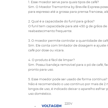
1. Esse moedor serve para quais tipos de café?
Sim. O Moedor Tramontina by Breville Express pos
para espresso até a grossa para prensa francesa, 
2. Qual é a capacidade do funil para grãos?
O funil tem capacidade para até 450 g de grãos de
reabastecimento frequente.
3. O moedor permite controlar a quantidade de ca
Sim. Ele conta com limitador de dosagem e ajuste
café por dose ou xícara.
4. O produto é fácil de limpar?
Sim. Possui bandeja removível para o pó de café, 
pronto para uso.
5. Esse moedor pode ser usado de forma contínua?
Não é recomendado o uso contínuo por mais de 2 m
longos de uso, é indicado deixar o aparelho esfria
uso doméstico.
220V
VOLTAGEM