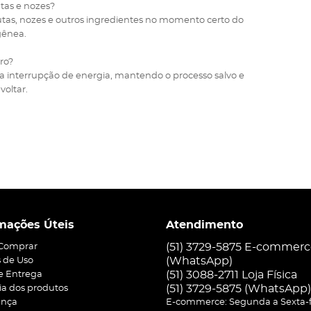
utas e nozes?
tas, nozes e outros ingredientes no momento certo do
gênea.
ro?
a interrupção de energia, mantendo o processo salvo e
oltar.
mações Úteis
Atendimento
(51) 3729-5875 E-commer
Comprar
(WhatsApp)
 de Uso
(51) 3088-2711 Loja Física
 e Entrega
(51)
3729-5875
(WhatsApp)
ia dos produtos
ança
E-commerce: Segunda a Sexta-f