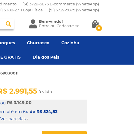
dimento
(51) 3729-5875 E-commerce (WhatsApp)
51) 3088-2711 Loja Física
(51)
3729-5875
(WhatsApp)
Bem-vindo!
Entre
ou
Cadastre-se
0
anques
Churrasco
Cozinha
E GRÁTIS
Dia dos Pais
 69030011
R$ 2.991,55
à vista
R$ 3.149,00
em 6x
de R$ 524,83
Ver parcelas