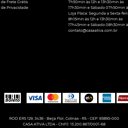
a de Frete Grátis
7h50min às 12h e 13h30min às
a de Privacidade
17h30min e Sábado 07h50min às
Loja Física: Segunda a Sexta-feir
8h15min às 12h e 13h30min às
17h45min e Sábado 08h30min às
contato@casaativa.com.br
ROD ERS 129, 3436
-
Beija Flor, Colinas
-
RS
-
CEP: 95895-000
CASA ATIVA LTDA - CNPJ: 15.200.867/0001-68