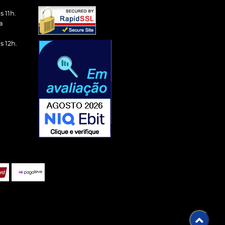
 11h.
a
 12h.