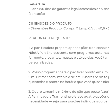
GARANTIA
- 1 ano (90 dias de garantia legal acrescidos de 9 me
fabricação.
DIMENSÕES DO PRODUTO
- Dimensões Produto (Compr. X Larg. X Alt.): 40,6 x 2
PERGUNTAS FREQUENTES
1. A panificadora prepara apenas pães tradicionais?
Não! A Pan Express conta com programas automáti
fermento, crocantes, massas e até geleias. Você tam
personalizadas.
2. Posso programar para o pão ficar pronto em um h
Sim. O timer com intervalo de até 13 horas permite
quentinho e pronto no horário que você quiser, ide
3. Qual o tamanho máximo de pão que posso fazer
A Panificadora Tramontina oferece quatro opções de
necessidade — seja para porções individuais ou para