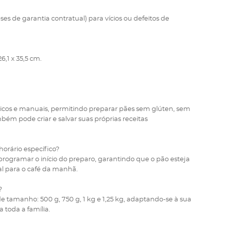
ses de garantia contratual) para vícios ou defeitos de
6,1 x 35,5 cm.
cos e manuais, permitindo preparar pães sem glúten, sem
bém pode criar e salvar suas próprias receitas
orário específico?
 programar o início do preparo, garantindo que o pão esteja
al para o café da manhã.
?
 tamanho: 500 g, 750 g, 1 kg e 1,25 kg, adaptando-se à sua
 toda a família.