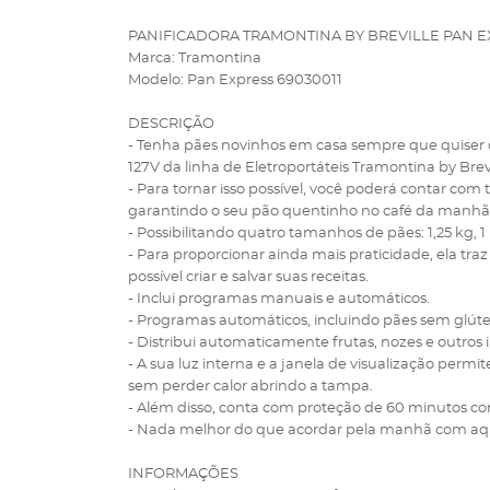
PANIFICADORA TRAMONTINA BY BREVILLE PAN EX
Marca: Tramontina
Modelo: Pan Express 69030011
DESCRIÇÃO
- Tenha pães novinhos em casa sempre que quiser
127V da linha de Eletroportáteis Tramontina by Brevi
- Para tornar isso possível, você poderá contar com 
garantindo o seu pão quentinho no café da manhã
- Possibilitando quatro tamanhos de pães: 1,25 kg, 
- Para proporcionar ainda mais praticidade, ela tra
possível criar e salvar suas receitas.
- Inclui programas manuais e automáticos.
- Programas automáticos, incluindo pães sem glúte
- Distribui automaticamente frutas, nozes e outro
- A sua luz interna e a janela de visualização perm
sem perder calor abrindo a tampa.
- Além disso, conta com proteção de 60 minutos co
- Nada melhor do que acordar pela manhã com aque
INFORMAÇÕES