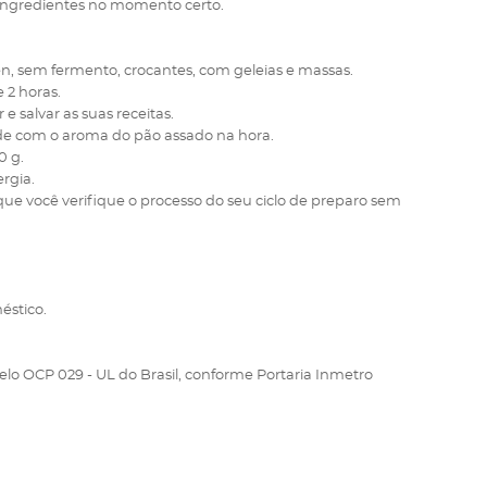
s ingredientes no momento certo.
n, sem fermento, crocantes, com geleias e massas.
 2 horas.
e salvar as suas receitas.
orde com o aroma do pão assado na hora.
0 g.
rgia.
 que você verifique o processo do seu ciclo de preparo sem
éstico.
elo OCP 029 - UL do Brasil, conforme Portaria Inmetro