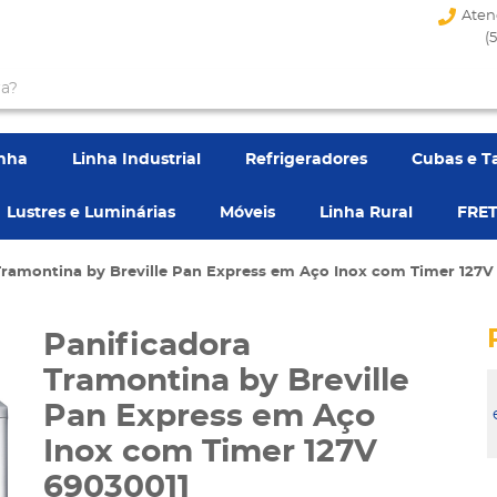
Aten
(
enha
Linha Industrial
Refrigeradores
Cubas e T
Lustres e Luminárias
Móveis
Linha Rural
FRET
Tramontina by Breville Pan Express em Aço Inox com Timer 127V
Panificadora
Tramontina by Breville
Pan Express em Aço
Inox com Timer 127V
69030011