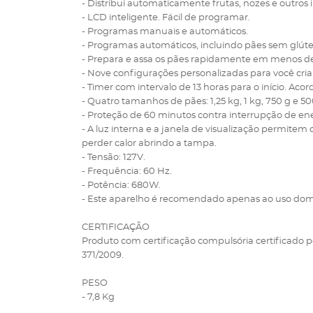
- Distribui automaticamente frutas, nozes e outro
- LCD inteligente. Fácil de programar.
- Programas manuais e automáticos.
- Programas automáticos, incluindo pães sem glúte
- Prepara e assa os pães rapidamente em menos de
- Nove configurações personalizadas para você criar 
- Timer com intervalo de 13 horas para o início. Ac
- Quatro tamanhos de pães: 1,25 kg, 1 kg, 750 g e 50
- Proteção de 60 minutos contra interrupção de ene
- A luz interna e a janela de visualização permitem
perder calor abrindo a tampa.
- Tensão: 127V.
- Frequência: 60 Hz.
- Potência: 680W.
- Este aparelho é recomendado apenas ao uso dom
CERTIFICAÇÃO
Produto com certificação compulsória certificado p
371/2009.
PESO
- 7,8 Kg