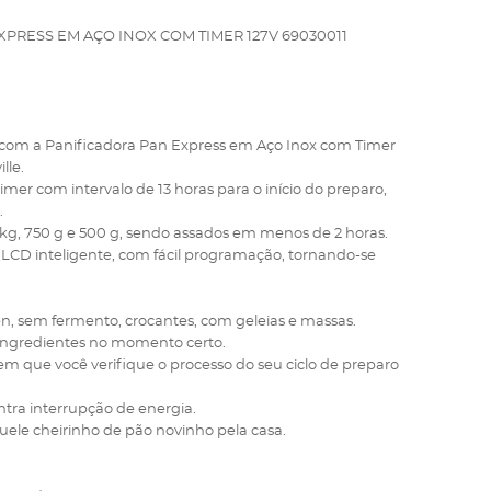
PRESS EM AÇO INOX COM TIMER 127V 69030011
 com a Panificadora Pan Express em Aço Inox com Timer
lle.
timer com intervalo de 13 horas para o início do preparo,
.
1 kg, 750 g e 500 g, sendo assados em menos de 2 horas.
z LCD inteligente, com fácil programação, tornando-se
n, sem fermento, crocantes, com geleias e massas.
s ingredientes no momento certo.
item que você verifique o processo do seu ciclo de preparo
ntra interrupção de energia.
le cheirinho de pão novinho pela casa.