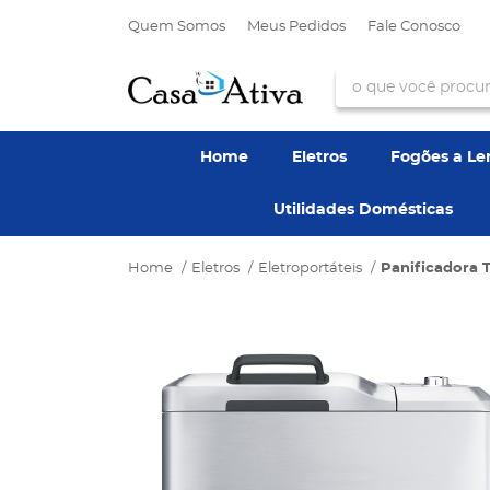
Quem Somos
Meus Pedidos
Fale Conosco
Home
Eletros
Fogões a L
Utilidades Domésticas
Home
Eletros
Eletroportáteis
Panificadora 