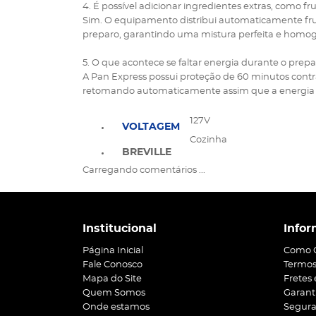
4. É possível adicionar ingredientes extras, como fr
Sim. O equipamento distribui automaticamente fru
preparo, garantindo uma mistura perfeita e homo
5. O que acontece se faltar energia durante o prepa
A Pan Express possui proteção de 60 minutos contr
retomando automaticamente assim que a energia v
127V
VOLTAGEM
Cozinha
BREVILLE
Carregando comentários ...
Institucional
Infor
Página Inicial
Como 
Fale Conosco
Termos
Mapa do Site
Fretes
Quem Somos
Garant
Onde estamos
Segur