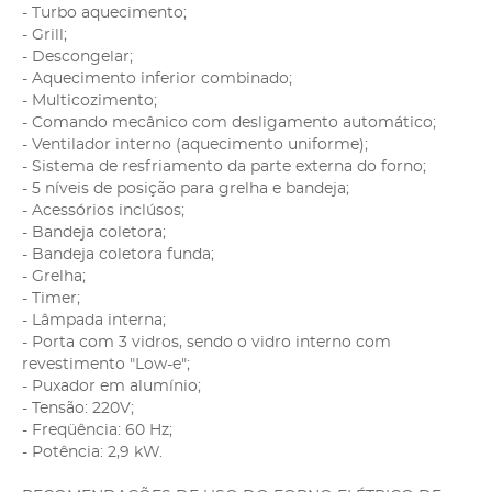
- Turbo aquecimento;
- Grill;
- Descongelar;
- Aquecimento inferior combinado;
- Multicozimento;
- Comando mecânico com desligamento automático;
- Ventilador interno (aquecimento uniforme);
- Sistema de resfriamento da parte externa do forno;
- 5 níveis de posição para grelha e bandeja;
- Acessórios inclúsos;
- Bandeja coletora;
- Bandeja coletora funda;
- Grelha;
- Timer;
- Lâmpada interna;
- Porta com 3 vidros, sendo o vidro interno com
revestimento "Low-e";
- Puxador em alumínio;
- Tensão: 220V;
- Freqüência: 60 Hz;
- Potência: 2,9 kW.