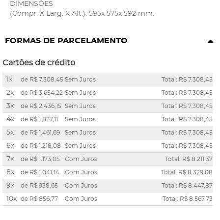
DIMENSÕES
(Compr. X Larg. X Alt.): 595x 575x 592 mm.
FORMAS DE PARCELAMENTO
Cartões de crédito
1x
de
R$ 7.308,45
Sem Juros
Total: R$ 7.308,45
2x
de
R$ 3.654,22
Sem Juros
Total: R$ 7.308,45
3x
de
R$ 2.436,15
Sem Juros
Total: R$ 7.308,45
4x
de
R$ 1.827,11
Sem Juros
Total: R$ 7.308,45
5x
de
R$ 1.461,69
Sem Juros
Total: R$ 7.308,45
6x
de
R$ 1.218,08
Sem Juros
Total: R$ 7.308,45
7x
de
R$ 1.173,05
Com Juros
Total: R$ 8.211,37
8x
de
R$ 1.041,14
Com Juros
Total: R$ 8.329,08
9x
de
R$ 938,65
Com Juros
Total: R$ 8.447,87
10x
de
R$ 856,77
Com Juros
Total: R$ 8.567,73