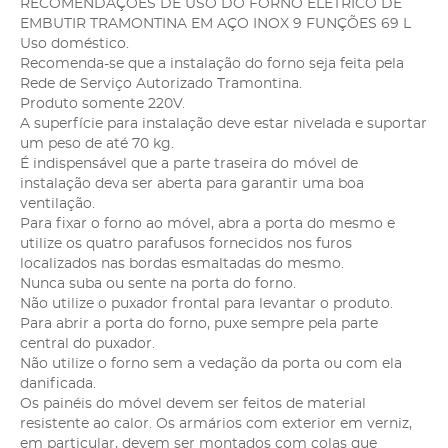
RECOMENDAÇÕES DE USO DO FORNO ELÉTRICO DE
EMBUTIR TRAMONTINA EM AÇO INOX 9 FUNÇÕES 69 L
Uso doméstico.
Recomenda-se que a instalação do forno seja feita pela
Rede de Serviço Autorizado Tramontina.
Produto somente 220V.
A superfície para instalação deve estar nivelada e suportar
um peso de até 70 kg.
É indispensável que a parte traseira do móvel de
instalação deva ser aberta para garantir uma boa
ventilação.
Para fixar o forno ao móvel, abra a porta do mesmo e
utilize os quatro parafusos fornecidos nos furos
localizados nas bordas esmaltadas do mesmo.
Nunca suba ou sente na porta do forno.
Não utilize o puxador frontal para levantar o produto.
Para abrir a porta do forno, puxe sempre pela parte
central do puxador.
Não utilize o forno sem a vedação da porta ou com ela
danificada.
Os painéis do móvel devem ser feitos de material
resistente ao calor. Os armários com exterior em verniz,
em particular, devem ser montados com colas que