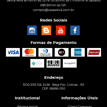
Sexta-feira 8h15min às 12h e 13h30min às 17h45min e Sábado
08h30min às 12h.
contato@casaativa.com.br
Redes Sociais
Formas de Pagamento
Endereço
ROD ERS 129, 3436
-
Beija Flor, Colinas
-
RS
CEP: 95895-000
Institucional
Informações Úteis
Página Inicial
Como Comprar