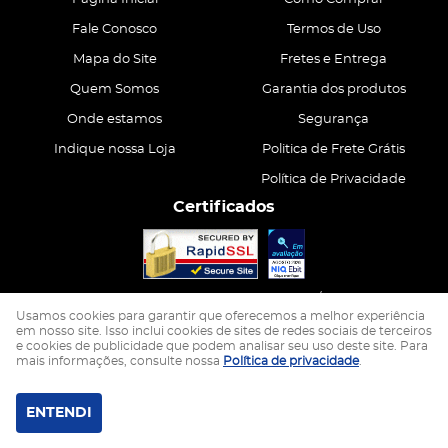
Fale Conosco
Termos de Uso
Mapa do Site
Fretes e Entrega
Quem Somos
Garantia dos produtos
Onde estamos
Segurança
Indique nossa Loja
Politica de Frete Grátis
Política de Privacidade
Certificados
CASA ATIVA LTDA
CNPJ: 15.200.867/0001-68
Usamos cookies para garantir que oferecemos a melhor experiência
em nosso site. Isso inclui cookies de sites de redes sociais de terceiros
e cookies de publicidade que podem analisar seu uso deste site. Para
LOJA VIRTUAL CRIADA POR
mais informações, consulte nossa
Política de privacidade
.
ENTENDI