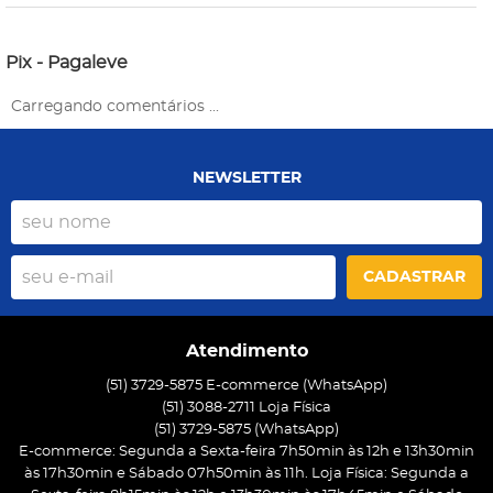
Pix - Pagaleve
Carregando comentários ...
NEWSLETTER
CADASTRAR
Atendimento
(51) 3729-5875 E-commerce (WhatsApp)
(51) 3088-2711 Loja Física
(51)
3729-5875
(WhatsApp)
E-commerce: Segunda a Sexta-feira 7h50min às 12h e 13h30min
às 17h30min e Sábado 07h50min às 11h. Loja Física: Segunda a