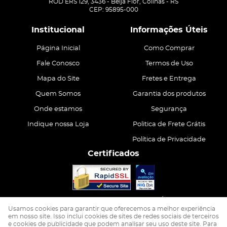
ROD ERS 129, 3436
-
Beija Flor, Colinas
-
RS
CEP: 95895-000
Institucional
Informações Úteis
Página Inicial
Como Comprar
Fale Conosco
Termos de Uso
Mapa do Site
Fretes e Entrega
Quem Somos
Garantia dos produtos
Onde estamos
Segurança
Indique nossa Loja
Politica de Frete Grátis
Política de Privacidade
Certificados
CASA ATIVA LTDA
CNPJ: 15.200.867/0001-68
Usamos cookies para garantir que oferecemos a melhor experiência
em nosso site. Isso inclui cookies de sites de redes sociais de terceiros
e cookies de publicidade que podem analisar seu uso deste site. Para