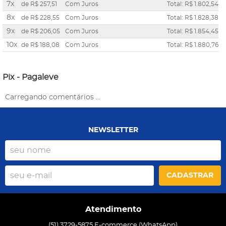
7x
de
R$ 257,51
Com Juros
Total: R$ 1.802,54
8x
de
R$ 228,55
Com Juros
Total: R$ 1.828,38
9x
de
R$ 206,05
Com Juros
Total: R$ 1.854,45
10x
de
R$ 188,08
Com Juros
Total: R$ 1.880,76
Pix - Pagaleve
Carregando comentários ...
NEWSLETTER
CADASTRAR
Atendimento
(51) 3729-5875 E-commerce (WhatsApp)