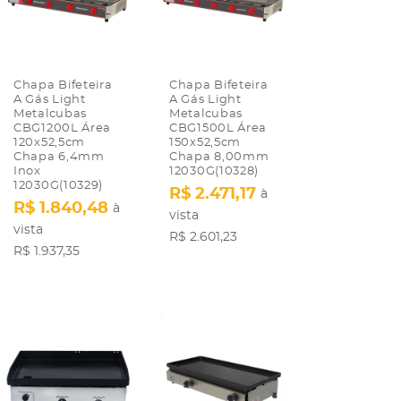
Chapa Bifeteira
Chapa Bifeteira
A Gás Light
A Gás Light
Metalcubas
Metalcubas
CBG1200L Área
CBG1500L Área
120x52,5cm
150x52,5cm
Chapa 6,4mm
Chapa 8,00mm
Inox
12030G(10328)
12030G(10329)
R$ 2.471,17
à
R$ 1.840,48
à
vista
vista
R$ 2.601,23
R$ 1.937,35