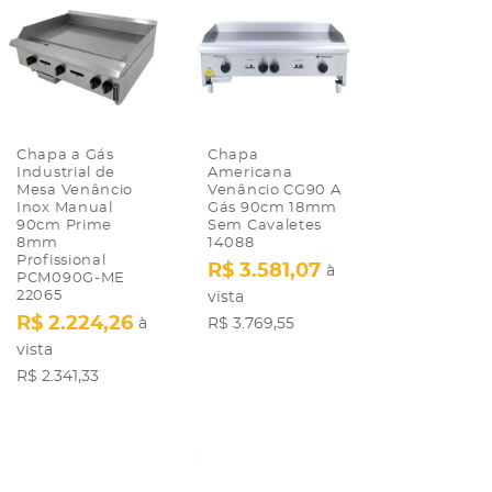
Chapa a Gás
Chapa
Industrial de
Americana
Mesa Venâncio
Venâncio CG90 A
Inox Manual
Gás 90cm 18mm
90cm Prime
Sem Cavaletes
8mm
14088
Profissional
R$ 3.581,07
à
PCM090G-ME
22065
vista
R$ 2.224,26
à
R$ 3.769,55
vista
R$ 2.341,33