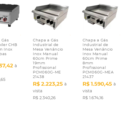
 Gás
Chapa a Gás
Chapa a Gás
oiler CHB
Industrial de
Industrial de
m Inox
Mesa Venâncio
Mesa Venâncio
bas
Inox Manual
Inox Manual
60cm Prime
60cm Prime
19mm
8mm
37,42
à
Profissional
Profissional
PCM060G-ME
PCM060G-MEA
21438
21437
,65
R$ 2.223,25
R$ 1.590,45
à
à
vista
vista
R$ 2.340,26
R$ 1.674,16