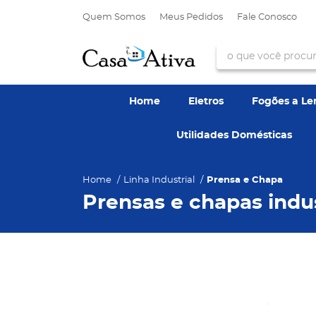
Quem Somos
Meus Pedidos
Fale Conosco
Home
Eletros
Fogões a L
Utilidades Domésticas
Home
Linha Industrial
Prensa e Chapa
Prensas e chapas indus