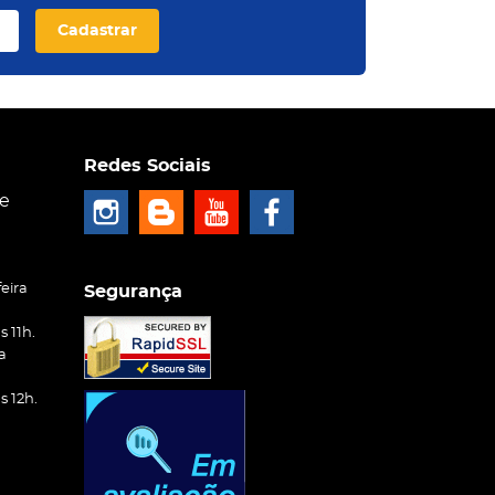
Cadastrar
Redes Sociais
ce
eira
Segurança
 11h.
a
 12h.