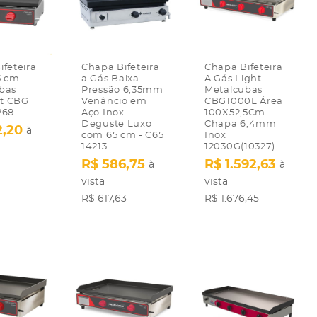
feteira
Chapa Bifeteira
Chapa Bifeteira
5 cm
a Gás Baixa
A Gás Light
bas
Pressão 6,35mm
Metalcubas
t CBG
Venâncio em
CBG1000L Área
268
Aço Inox
100X52,5Cm
Deguste Luxo
Chapa 6,4mm
2,20
à
com 65 cm - C65
Inox
14213
12030G(10327)
R$ 586,75
R$ 1.592,63
à
à
vista
vista
R$ 617,63
R$ 1.676,45