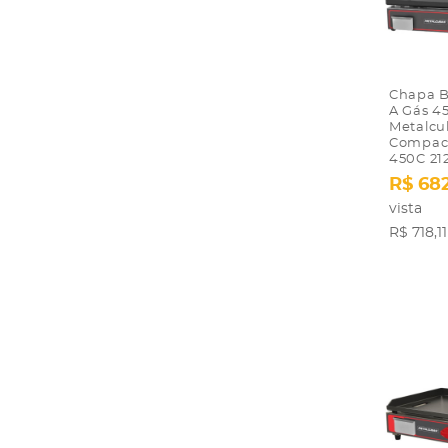
Chapa Bi
A Gás 4
Metalcu
Compac
450C 21
R$ 68
vista
R$ 718,11