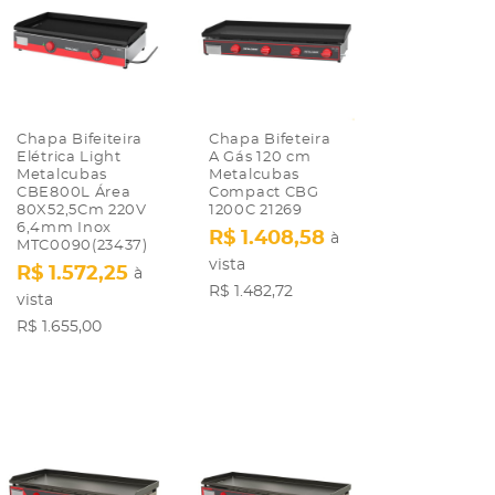
Chapa Bifeiteira
Chapa Bifeteira
Elétrica Light
A Gás 120 cm
Metalcubas
Metalcubas
CBE800L Área
Compact CBG
80X52,5Cm 220V
1200C 21269
6,4mm Inox
R$ 1.408,58
à
MTC0090(23437)
vista
R$ 1.572,25
à
R$ 1.482,72
vista
R$ 1.655,00