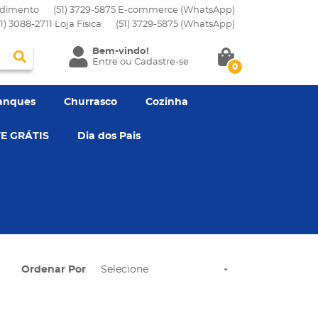
dimento
(51) 3729-5875 E-commerce (WhatsApp)
51) 3088-2711 Loja Física
(51)
3729-5875
(WhatsApp)
Bem-vindo!
Entre
ou
Cadastre-se
0
anques
Churrasco
Cozinha
E GRÁTIS
Dia dos Pais
Ordenar Por
Selecione