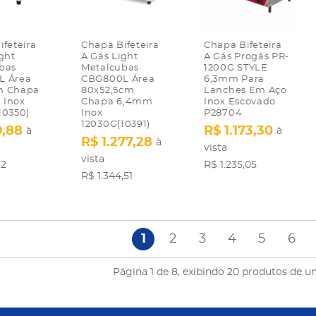
feteira
Chapa Bifeteira
Chapa Bifeteira
ght
A Gás Light
A Gás Progás PR-
bas
Metalcubas
1200G STYLE
L Área
CBG800L Área
6,3mm Para
m Chapa
80x52,5cm
Lanches Em Aço
 Inox
Chapa 6,4mm
Inox Escovado
10350)
Inox
P28704
12030G(10391)
9,88
R$ 1.173,30
à
à
R$ 1.277,28
à
vista
vista
82
R$ 1.235,05
R$ 1.344,51
1
2
3
4
5
6
Página 1 de 8, exibindo 20 produtos de um