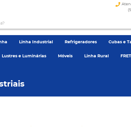
Aten
(
enha
Linha Industrial
Refrigeradores
Cubas e T
Lustres e Luminárias
Móveis
Linha Rural
FRET
triais