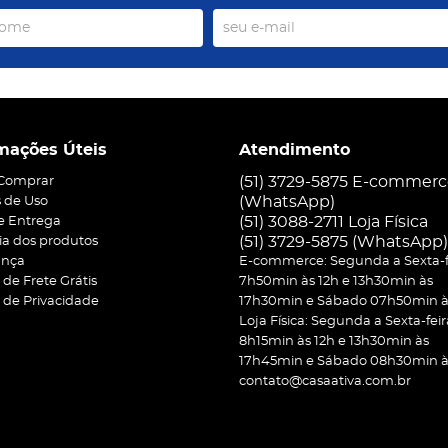
mações Úteis
Atendimento
(51) 3729-5875 E-commer
Comprar
(WhatsApp)
 de Uso
(51) 3088-2711 Loja Física
 e Entrega
(51)
3729-5875
(WhatsApp)
ia dos produtos
ança
E-commerce: Segunda a Sexta-f
a de Frete Grátis
7h50min às 12h e 13h30min às
a de Privacidade
17h30min e Sábado 07h50min às
Loja Física: Segunda a Sexta-feir
8h15min às 12h e 13h30min às
17h45min e Sábado 08h30min às
contato@casaativa.com.br