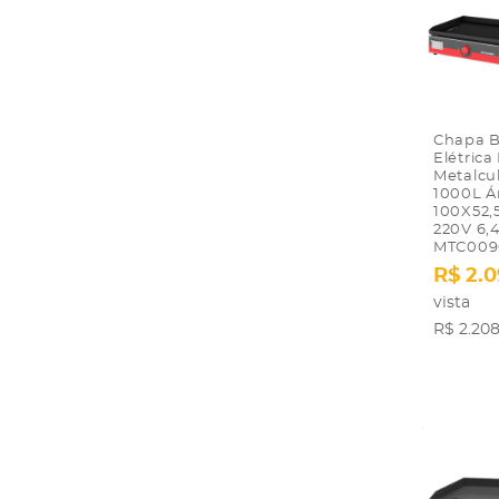
Chapa Bi
Elétrica
Metalcu
1000L Á
100X52,
220V 6
MTC009
R$ 2.0
vista
R$ 2.208