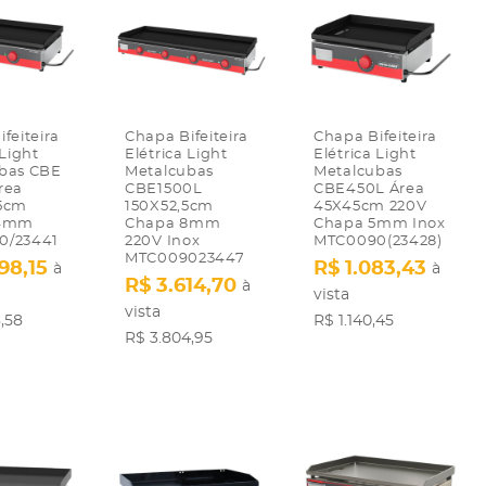
feiteira
Chapa Bifeiteira
Chapa Bifeiteira
 Light
Elétrica Light
Elétrica Light
bas CBE
Metalcubas
Metalcubas
rea
CBE1500L
CBE450L Área
5cm
150X52,5cm
45X45cm 220V
,4mm
Chapa 8mm
Chapa 5mm Inox
0/23441
220V Inox
MTC0090(23428)
MTC009023447
98,15
R$ 1.083,43
à
à
R$ 3.614,70
à
vista
vista
,58
R$ 1.140,45
R$ 3.804,95