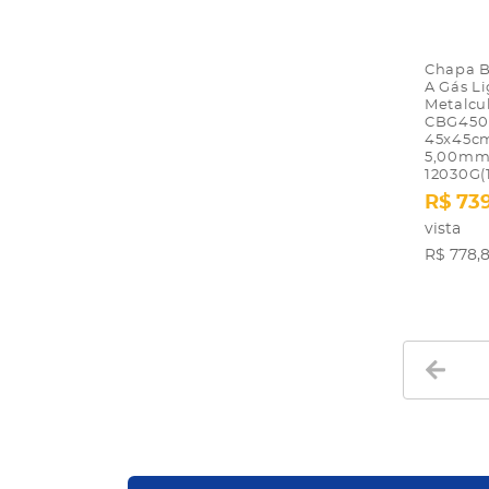
Chapa Bi
A Gás Li
Metalcu
CBG450
45x45c
5,00mm
12030G(
R$ 73
vista
R$ 778,