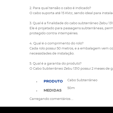
2. Para qual tensão o cabo é indicado?
O cabo suporta até 15 KVcc, sendo ideal para instal
3. Qual é a finalidade do cabo subterrâneo Zebu 13
Ele é projetado para passagens subterrâneas, permi
protegido contra intempéries.
4. Qual é o comprimento do rolo?
Cada rolo possui 50 metros, e a embalagem vem com 
necessidades de instalação.
5. Qual é a garantia do produto?
O Cabo Subterrâneo Zebu 1310 possui 2 meses de gar
Cabo Subterrâneo
PRODUTO
50m
MEDIDAS
Carregando comentários ...