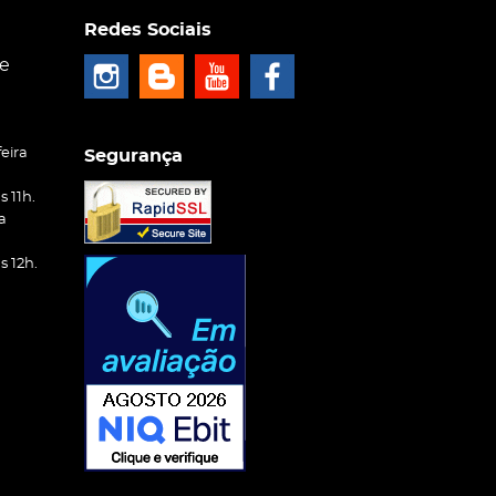
Redes Sociais
ce
eira
Segurança
 11h.
a
 12h.