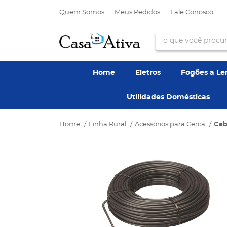
Quem Somos
Meus Pedidos
Fale Conosco
Home
Eletros
Fogões a L
Utilidades Domésticas
Home
Linha Rural
Acessórios para Cerca
Cab