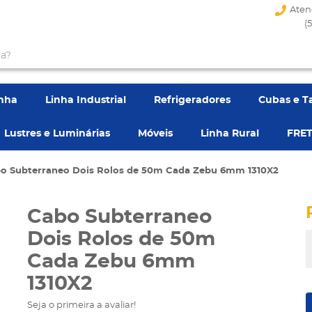
Aten
(
enha
Linha Industrial
Refrigeradores
Cubas e T
Lustres e Luminárias
Móveis
Linha Rural
FRET
o Subterraneo Dois Rolos de 50m Cada Zebu 6mm 1310X2
Cabo Subterraneo
Dois Rolos de 50m
Cada Zebu 6mm
1310X2
Seja o primeira a avaliar!