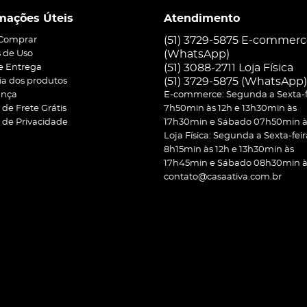
mações Úteis
Atendimento
(51) 3729-5875 E-commer
Comprar
(WhatsApp)
 de Uso
(51) 3088-2711 Loja Física
 e Entrega
(51)
3729-5875
(WhatsApp)
ia dos produtos
ança
E-commerce: Segunda a Sexta-f
a de Frete Grátis
7h50min às 12h e 13h30min às
a de Privacidade
17h30min e Sábado 07h50min às
Loja Física: Segunda a Sexta-feir
8h15min às 12h e 13h30min às
17h45min e Sábado 08h30min às
contato@casaativa.com.br