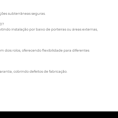
ações subterrâneas seguras.
10?
tindo instalação por baixo de porteiras ou áreas externas,
dois rolos, oferecendo flexibilidade para diferentes
antia, cobrindo defeitos de fabricação.