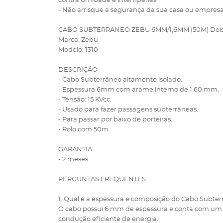
contra umidade e intempéries.
- Não arrisque a segurança da sua casa ou empresa –
CABO SUBTERRANEO ZEBU 6MM/1,6MM (50M) Dois 
Marca: Zebu
Modelo: 1310
DESCRIÇÃO
- Cabo Subterrâneo altamente isolado.
- Espessura 6mm com arame interno de 1.60 mm.
- Tensão: 15 KVcc.
- Usado para fazer passagens subterrâneas.
- Para passar por baixo de porteiras.
- Rolo com 50m.
GARANTIA
- 2 meses.
PERGUNTAS FREQUENTES
1. Qual é a espessura e composição do Cabo Subter
O cabo possui 6 mm de espessura e conta com um a
condução eficiente de energia.