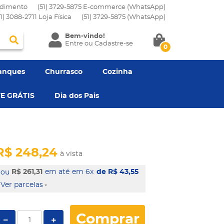
dimento
(51) 3729-5875 E-commerce (WhatsApp)
51) 3088-2711 Loja Física
(51)
3729-5875
(WhatsApp)
Bem-vindo!
Entre
ou
Cadastre-se
0
anques
Churrasco
Cozinha
E GRÁTIS
Dia dos Pais
R$ 248,24
à vista
R$ 261,31
em 6x
de R$ 43,55
Ver parcelas
Comprar