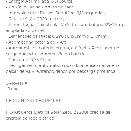
- Energia Acumulada: 0,31 Joules.
- Tensão de saída sem carga: 9kV.
- Intervalo entre Pulsos: Regulável: 1,15 segundos;
- Raio de Ação: 2.100 metros;
- Alimentação: Painel solar 7 Watts com bateria 12V/7Amp
acoplada ao painel;
- Dimensões da Placa: C 290x L 190mm x E 17mm;
- Acompanha bateria de 7 Ah;
- Autonomia da bateria interna, até 9 dias.Regulador de
carga que evita sobretensão da bateria;
- Consumo: 0,75 Ah/dia;
- Desligamento automático quando a tensão da bateria
baixar de 9,8V, evitando danos por descarga profunda.
GARANTIA
- 1 ano
PERGUNTAS FREQUENTES:
1. O Kit Cerca Elétrica Solar Zebu ZS20Bi precisa de
energia da rede elétrica?