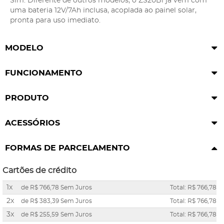
Sim. Diferente de outros modelos, o ZS20Bi já vem com
uma bateria 12V/7Ah inclusa, acoplada ao painel solar,
pronta para uso imediato.
MODELO
FUNCIONAMENTO
PRODUTO
ACESSÓRIOS
FORMAS DE PARCELAMENTO
Cartões de crédito
1x
de
R$ 766,78
Sem Juros
Total: R$ 766,78
2x
de
R$ 383,39
Sem Juros
Total: R$ 766,78
3x
de
R$ 255,59
Sem Juros
Total: R$ 766,78