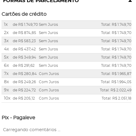
FORMAS DE PARCELAMENTO
Cartões de crédito
1x
de
R$ 1.749,70
Sem Juros
Total: R$ 1.749,70
2x
de
R$ 874,85
Sem Juros
Total: R$ 1.749,70
3x
de
R$ 583,23
Sem Juros
Total: R$ 1.749,70
4x
de
R$ 437,42
Sem Juros
Total: R$ 1.749,70
5x
de
R$ 349,94
Sem Juros
Total: R$ 1.749,70
6x
de
R$ 291,62
Sem Juros
Total: R$ 1.749,70
7x
de
R$ 280,84
Com Juros
Total: R$ 1.965,87
8x
de
R$ 249,26
Com Juros
Total: R$ 1.994,05
9x
de
R$ 224,72
Com Juros
Total: R$ 2.022,49
10x
de
R$ 205,12
Com Juros
Total: R$ 2.051,18
Pix - Pagaleve
Carregando comentários ...