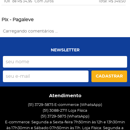
10x
de
R$ 34,95
Com Juros
Total: R$ 349,50
Pix - Pagaleve
Carregando comentários ...
NEWSLETTER
CADASTRAR
Atendimento
(51) 3729-5875 E-commerce (WhatsApp)
(51) 3088-2711 Loja Física
(51)
3729-5875
(WhatsApp)
E-commerce: Segunda a Sexta-feira 7h50min às 12h e 13h30min
às 17h30min e Sábado 07h50min às 11h. Loja Física: Segunda a