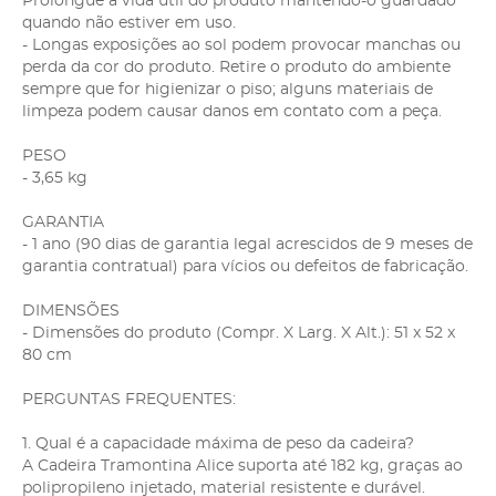
Prolongue a vida útil do produto mantendo-o guardado
quando não estiver em uso.
- Longas exposições ao sol podem provocar manchas ou
perda da cor do produto. Retire o produto do ambiente
sempre que for higienizar o piso; alguns materiais de
limpeza podem causar danos em contato com a peça.
PESO
- 3,65 kg
GARANTIA
- 1 ano (90 dias de garantia legal acrescidos de 9 meses de
garantia contratual) para vícios ou defeitos de fabricação.
DIMENSÕES
- Dimensões do produto (Compr. X Larg. X Alt.): 51 x 52 x
80 cm
PERGUNTAS FREQUENTES:
1. Qual é a capacidade máxima de peso da cadeira?
A Cadeira Tramontina Alice suporta até 182 kg, graças ao
polipropileno injetado, material resistente e durável.