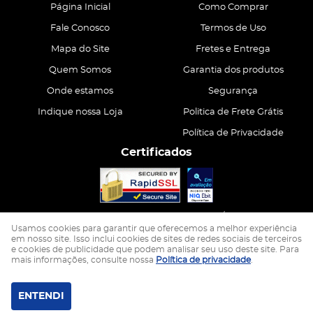
Página Inicial
Como Comprar
Fale Conosco
Termos de Uso
Mapa do Site
Fretes e Entrega
Quem Somos
Garantia dos produtos
Onde estamos
Segurança
Indique nossa Loja
Politica de Frete Grátis
Política de Privacidade
Certificados
CASA ATIVA LTDA
CNPJ: 15.200.867/0001-68
Usamos cookies para garantir que oferecemos a melhor experiência
em nosso site. Isso inclui cookies de sites de redes sociais de terceiros
e cookies de publicidade que podem analisar seu uso deste site. Para
LOJA VIRTUAL CRIADA POR
mais informações, consulte nossa
Política de privacidade
.
ENTENDI