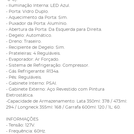
- Iluminação Interna: LED Azul.
- Porta: Vidro Duplo.
- Aquecimento da Porta: Sim.
- Puxador da Porta: Alumínio.
- Abertura da Porta: Da Esquerda para Direita.
- Degelo: Automático.
- Dreno: Traseiro.
- Recipiente de Degelo: Sim.
- Prateleiras: 4 Reguláveis.
- Evaporador: Ar Forçado.
- Sistema de Refrigeração: Compressor.
- Gás Refrigerante: R134a.
- Pés: Reguláveis.
- Gabinete Interno: PSAI.
- Gabinete Externo: Aço Revestido com Pintura
Eletrostática.
-Capacidade de Armazenamento: Lata 350ml: 378 / 473ml:
294 / Longneck 355ml: 168 / Garrafa 600ml: 120 / 1L: 60.
INFORMAÇÕES
- Tensão: 127V.
- Frequência: 60Hz.