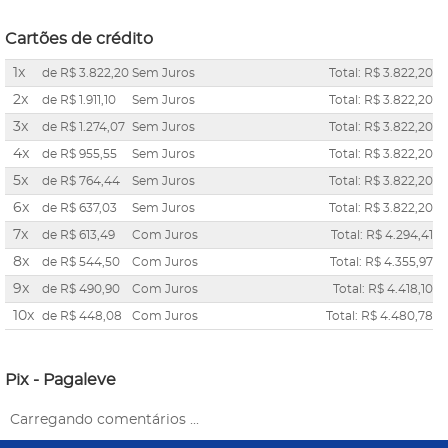
Cartões de crédito
1x
de
R$ 3.822,20
Sem Juros
Total: R$ 3.822,20
2x
de
R$ 1.911,10
Sem Juros
Total: R$ 3.822,20
3x
de
R$ 1.274,07
Sem Juros
Total: R$ 3.822,20
4x
de
R$ 955,55
Sem Juros
Total: R$ 3.822,20
5x
de
R$ 764,44
Sem Juros
Total: R$ 3.822,20
6x
de
R$ 637,03
Sem Juros
Total: R$ 3.822,20
7x
de
R$ 613,49
Com Juros
Total: R$ 4.294,41
8x
de
R$ 544,50
Com Juros
Total: R$ 4.355,97
9x
de
R$ 490,90
Com Juros
Total: R$ 4.418,10
10x
de
R$ 448,08
Com Juros
Total: R$ 4.480,78
Pix - Pagaleve
Carregando comentários ...