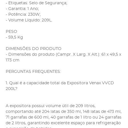
- Etiquetas: Selo de Segurança;
- Garantia: 1 Ano;
- Potência: 230W;
- Volume Líquido: 209L.
PESO
- 59,5 Kg
DIMENSÕES DO PRODUTO
- Dimensões do produto (Campr. X Larg. X Alt.): 61 x 49,5 x
173 cm
PERGUNTAS FREQUENTES:
1. Qual é a capacidade total da Expositora Venax VVCD
200L?
A expositora possui volume útil de 209 litros,
comportando até 204 latas de 350 ml, 148 latas de 473 ml,
71 garrafas de 600 ml, 40 garrafas de 1 litro ou 24 garrafas
de 2 litros, garantindo excelente espaço para refrigeração