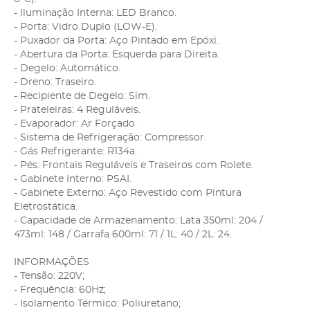
- Iluminação Interna: LED Branco.
- Porta: Vidro Duplo (LOW-E).
- Puxador da Porta: Aço Pintado em Epóxi.
- Abertura da Porta: Esquerda para Direita.
- Degelo: Automático.
- Dreno: Traseiro.
- Recipiente de Degelo: Sim.
- Prateleiras: 4 Reguláveis.
- Evaporador: Ar Forçado.
- Sistema de Refrigeração: Compressor.
- Gás Refrigerante: R134a.
- Pés: Frontais Reguláveis e Traseiros com Rolete.
- Gabinete Interno: PSAI.
- Gabinete Externo: Aço Revestido com Pintura
Eletrostática.
- Capacidade de Armazenamento: Lata 350ml: 204 /
473ml: 148 / Garrafa 600ml: 71 / 1L: 40 / 2L: 24.
INFORMAÇÕES
- Tensão: 220V;
- Frequência: 60Hz;
- Isolamento Térmico: Poliuretano;