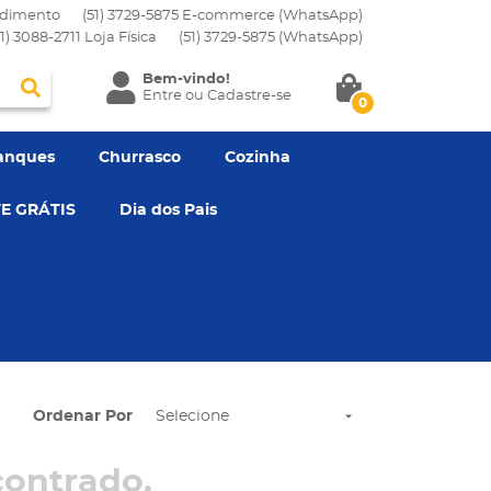
dimento
(51) 3729-5875 E-commerce (WhatsApp)
51) 3088-2711 Loja Física
(51)
3729-5875
(WhatsApp)
Bem-vindo!
Entre
ou
Cadastre-se
0
anques
Churrasco
Cozinha
E GRÁTIS
Dia dos Pais
Ordenar Por
Selecione
ontrado.