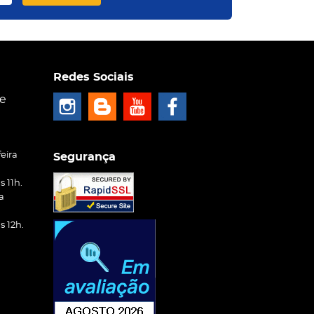
Redes Sociais
ce
eira
Segurança
 11h.
a
 12h.