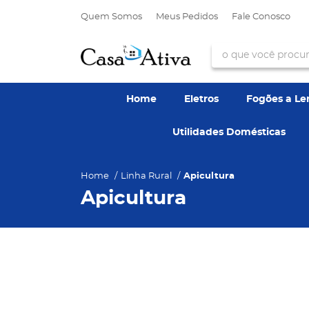
Quem Somos
Meus Pedidos
Fale Conosco
Home
Eletros
Fogões a L
Utilidades Domésticas
Home
Linha Rural
Apicultura
Apicultura