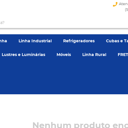
Aten
(
enha
Linha Industrial
Refrigeradores
Cubas e T
Lustres e Luminárias
Móveis
Linha Rural
FRET
Nenhum produto enc