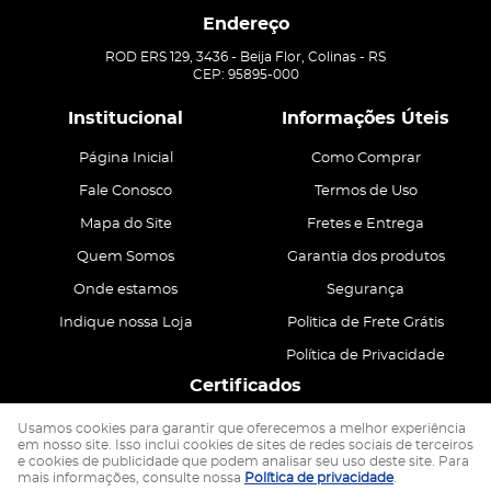
Endereço
ROD ERS 129, 3436
-
Beija Flor, Colinas
-
RS
CEP: 95895-000
Institucional
Informações Úteis
Página Inicial
Como Comprar
Fale Conosco
Termos de Uso
Mapa do Site
Fretes e Entrega
Quem Somos
Garantia dos produtos
Onde estamos
Segurança
Indique nossa Loja
Politica de Frete Grátis
Política de Privacidade
Certificados
Usamos cookies para garantir que oferecemos a melhor experiência
em nosso site. Isso inclui cookies de sites de redes sociais de terceiros
e cookies de publicidade que podem analisar seu uso deste site. Para
mais informações, consulte nossa
Política de privacidade
.
CASA ATIVA LTDA
CNPJ: 15.200.867/0001-68