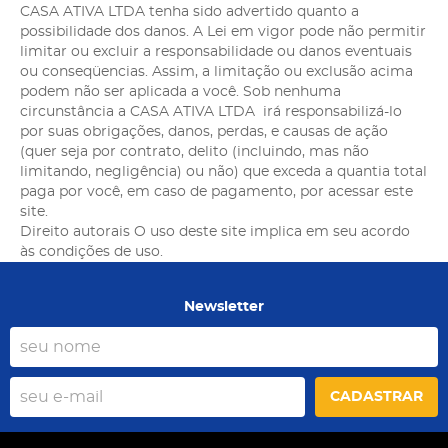
CASA ATIVA LTDA tenha sido advertido quanto a
possibilidade dos danos. A Lei em vigor pode não permitir
limitar ou excluir a responsabilidade ou danos eventuais
ou conseqüencias. Assim, a limitação ou exclusão acima
podem não ser aplicada a você. Sob nenhuma
circunstância a CASA ATIVA LTDA irá responsabilizá-lo
por suas obrigações, danos, perdas, e causas de ação
(quer seja por contrato, delito (incluindo, mas não
limitando, negligência) ou não) que exceda a quantia total
paga por você, em caso de pagamento, por acessar este
site.
Direito autorais O uso deste site implica em seu acordo
às condições de uso.
Newsletter
CADASTRAR