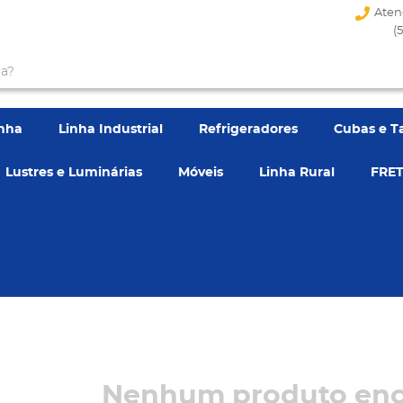
Aten
(
enha
Linha Industrial
Refrigeradores
Cubas e T
Lustres e Luminárias
Móveis
Linha Rural
FRET
Nenhum produto enc