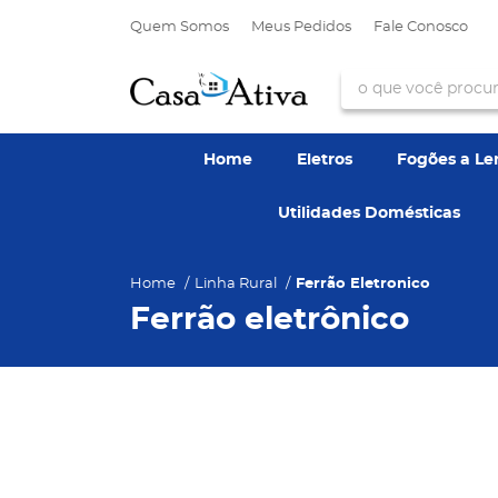
Quem Somos
Meus Pedidos
Fale Conosco
Home
Eletros
Fogões a L
Utilidades Domésticas
Home
Linha Rural
Ferrão Eletronico
Ferrão eletrônico