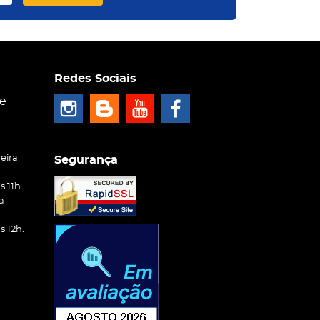
Redes Sociais
ce
eira
Segurança
 11h.
a
 12h.