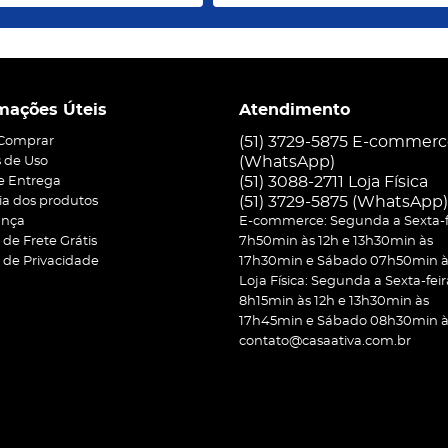
mações Úteis
Atendimento
(51) 3729-5875 E-commer
Comprar
(WhatsApp)
 de Uso
(51) 3088-2711 Loja Física
 e Entrega
(51)
3729-5875
(WhatsApp)
ia dos produtos
ança
E-commerce: Segunda a Sexta-f
a de Frete Grátis
7h50min às 12h e 13h30min às
a de Privacidade
17h30min e Sábado 07h50min às
Loja Física: Segunda a Sexta-feir
8h15min às 12h e 13h30min às
17h45min e Sábado 08h30min às
contato@casaativa.com.br