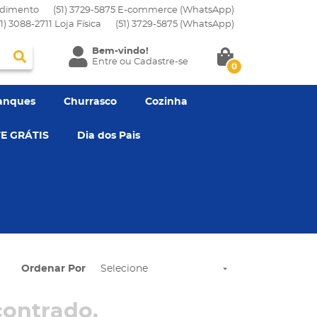
dimento
(51) 3729-5875 E-commerce (WhatsApp)
51) 3088-2711 Loja Física
(51)
3729-5875
(WhatsApp)
Bem-vindo!
Entre
ou
Cadastre-se
0
anques
Churrasco
Cozinha
E GRÁTIS
Dia dos Pais
Ordenar Por
Selecione
ontrado.