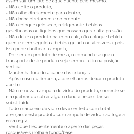
assim sair um jato de água quente pelo mesmo.
- Não agite o produto;
- Não olhe diretamente para dentro;
- Não beba diretamente no produto;
- Não coloque gelo seco, refrigerante, bebidas
gaseificadas ou líquidos que possam gerar alta pressão;
- Não deixe o produto bater ou cair; não coloque bebida
quente e em seguida a bebida gelada ou vice-versa, pois
isso pode danificar a ampola;
- Por ser um produto de mesa, recomenda-se que o
transporte deste produto seja sempre feito na posição
vertical;
- Mantenha fora do alcance das crianças;
- Após o uso ou limpeza, aconselhamos deixar o produto
aberto;
- Não remova a ampola de vidro do produto, somente se
ela quebrar ou sofrer algum dano e necessitar ser
substituído;
- Todo manuseio de vidro deve ser feito com total
atenção, e este produto com ampola de vidro não foge a
essa regra;
- Verifique frequentemente o aperto das peças
rosqueáveis (rolha e fundo/base).