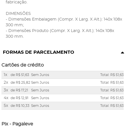
fabricação.
DIMENSÕES
- Dimensões Embalagem (Compr. X Larg. X Alt.): 140x 108x
300 mm;
- Dimensões Produto (Compr. X Larg. X Alt.): 140x 108x
300 mm.
FORMAS DE PARCELAMENTO
Cartões de crédito
1x
de
R$ 51,63
Sem Juros
Total: R$ 51,63
2x
de
R$ 25,82
Sem Juros
Total: R$ 51,63
3x
de
R$ 17,21
Sem Juros
Total: R$ 51,63
4x
de
R$ 12,91
Sem Juros
Total: R$ 51,63
5x
de
R$ 10,33
Sem Juros
Total: R$ 51,63
Pix - Pagaleve