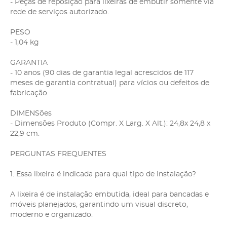
- Peças de reposição para lixeiras de embutir somente via
rede de serviços autorizado.
PESO
- 1,04 kg
GARANTIA
- 10 anos (90 dias de garantia legal acrescidos de 117
meses de garantia contratual) para vícios ou defeitos de
fabricação.
DIMENSões
- Dimensões Produto (Compr. X Larg. X Alt.): 24,8x 24,8 x
22,9 cm.
PERGUNTAS FREQUENTES
1. Essa lixeira é indicada para qual tipo de instalação?
A lixeira é de instalação embutida, ideal para bancadas e
móveis planejados, garantindo um visual discreto,
moderno e organizado.