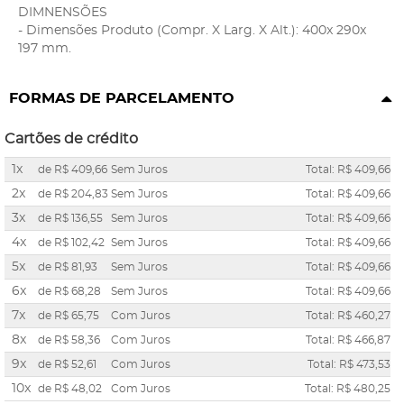
DIMNENSÕES
- Dimensões Produto (Compr. X Larg. X Alt.): 400x 290x
197 mm.
FORMAS DE PARCELAMENTO
Cartões de crédito
1x
de
R$ 409,66
Sem Juros
Total: R$ 409,66
2x
de
R$ 204,83
Sem Juros
Total: R$ 409,66
3x
de
R$ 136,55
Sem Juros
Total: R$ 409,66
4x
de
R$ 102,42
Sem Juros
Total: R$ 409,66
5x
de
R$ 81,93
Sem Juros
Total: R$ 409,66
6x
de
R$ 68,28
Sem Juros
Total: R$ 409,66
7x
de
R$ 65,75
Com Juros
Total: R$ 460,27
8x
de
R$ 58,36
Com Juros
Total: R$ 466,87
9x
de
R$ 52,61
Com Juros
Total: R$ 473,53
10x
de
R$ 48,02
Com Juros
Total: R$ 480,25