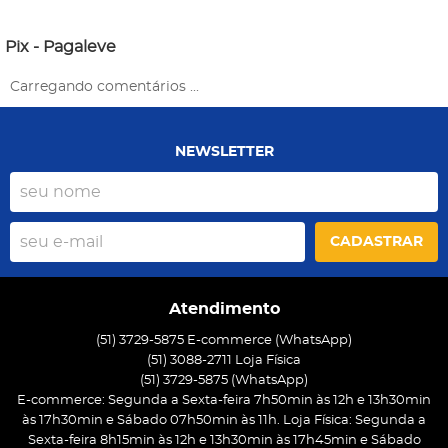
Pix - Pagaleve
Carregando comentários ...
NEWSLETTER
CADASTRAR
Atendimento
(51) 3729-5875 E-commerce (WhatsApp)
(51) 3088-2711 Loja Física
(51)
3729-5875
(WhatsApp)
E-commerce: Segunda a Sexta-feira 7h50min às 12h e 13h30min
às 17h30min e Sábado 07h50min às 11h. Loja Física: Segunda a
Sexta-feira 8h15min às 12h e 13h30min às 17h45min e Sábado