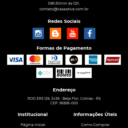
08h30min às 12h.
contato@casaativa.com.br
Redes Sociais
Formas de Pagamento
Endereço
ROD ERS 129, 3436
-
Beija Flor, Colinas
-
RS
CEP: 95895-000
Institucional
Informações Úteis
Página Inicial
Como Comprar