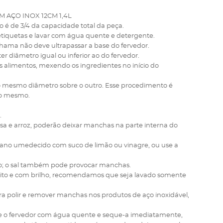
 AÇO INOX 12CM 1,4L
é de 3/4 da capacidade total da peça.
 etiquetas e lavar com água quente e detergente.
 chama não deve ultrapassar a base do fervedor.
er diâmetro igual ou inferior ao do fervedor.
s alimentos, mexendo os ingredientes no início do
o mesmo diâmetro sobre o outro. Esse procedimento é
 do mesmo.
.
 e arroz, poderão deixar manchas na parte interna do
ano umedecido com suco de limão ou vinagre, ou use a
po; o sal também pode provocar manchas.
onito e com brilho, recomendamos que seja lavado somente
a polir e remover manchas nos produtos de aço inoxidável,
ue o fervedor com água quente e seque-a imediatamente,