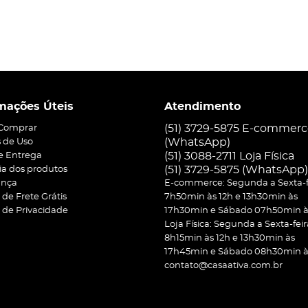
mações Úteis
Atendimento
(51) 3729-5875 E-commer
Comprar
(WhatsApp)
 de Uso
(51) 3088-2711 Loja Física
 e Entrega
(51)
3729-5875
(WhatsApp)
ia dos produtos
ança
E-commerce: Segunda a Sexta-f
a de Frete Grátis
7h50min às 12h e 13h30min às
a de Privacidade
17h30min e Sábado 07h50min às
Loja Física: Segunda a Sexta-feir
8h15min às 12h e 13h30min às
17h45min e Sábado 08h30min às
contato@casaativa.com.br