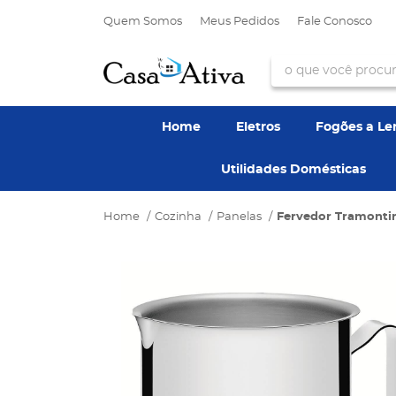
Quem Somos
Meus Pedidos
Fale Conosco
Home
Eletros
Fogões a L
Utilidades Domésticas
Home
Cozinha
Panelas
Fervedor Tramontin