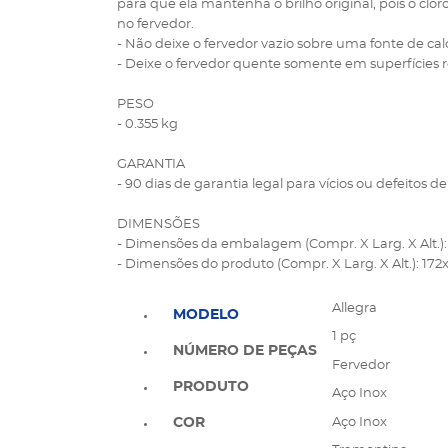
para que ela mantenha o brilho original, pois o cl
no fervedor.
- Não deixe o fervedor vazio sobre uma fonte de cal
- Deixe o fervedor quente somente em superfícies re
PESO
- 0.355 kg
GARANTIA
- 90 dias de garantia legal para vícios ou defeitos de
DIMENSÕES
- Dimensões da embalagem (Compr. X Larg. X Alt.)
- Dimensões do produto (Compr. X Larg. X Alt.): 17
Allegra
MODELO
1 pç
NÚMERO DE PEÇAS
Fervedor
PRODUTO
Aço Inox
Aço Inox
COR