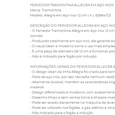
FERVEDOR TRAMONTINA ALLEGRA EM AÇO INOX 12 
Marca: Tramontina
Modelo: Allegra em Aço Inox 12 cm 1,4 L 62664/121
DESCRIÇÃO DO FERVEDOR ALLEGRA EM AÇO INOX
- O Fervedor Tramontina Allegra em Aço Inox 12 cm
comida.
- Produzido totalmente em aço inox, ele garante b
- O visual clean e moderno torna o uso mais simples
- É uma peça de diâmetro de 12 cm e funcional, po
- Não é indicado para fogão por indução.
INFORMAÇÕES GERAIS DO FERVEDOR ALLEGRA EM
- O design clean da linha Allegra foi criado para tor
- Feito de aço inox, por isso não solta nenhum res
- Altamente durável, mantém as características orig
material.
- Design diferenciado e moderno, com acabamento 
- Desenho limpo e sem cantos torna a limpeza mais 
- Pode ser lavado diariamente na máquina de lavar 
- Pode ser utilizado nos fogões: a gás, elétrico e vit
- Não indicado para o fogão a indução.