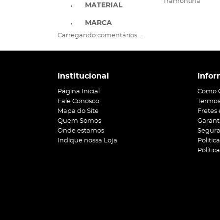
Tramontina
MATERIAL
MARCA
Carregando comentários ...
Institucional
Infor
Página Inicial
Como 
Fale Conosco
Termos
Mapa do Site
Fretes
Quem Somos
Garant
Onde estamos
Segur
Indique nossa Loja
Politic
Polític