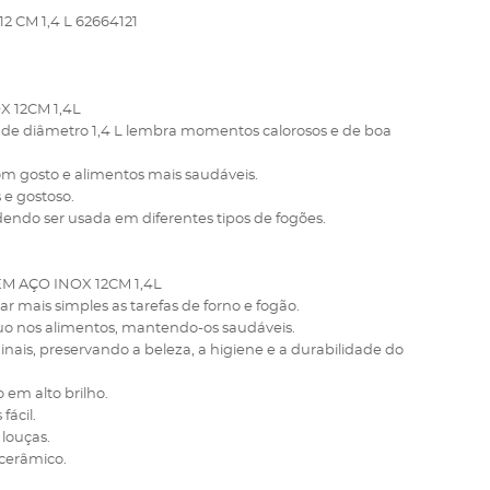
CM 1,4 L 62664121
 12CM 1,4L
 de diâmetro 1,4 L lembra momentos calorosos e de boa
om gosto e alimentos mais saudáveis.
 e gostoso.
dendo ser usada em diferentes tipos de fogões.
 AÇO INOX 12CM 1,4L
nar mais simples as tarefas de forno e fogão.
íduo nos alimentos, mantendo-os saudáveis.
inais, preservando a beleza, a higiene e a durabilidade do
em alto brilho.
fácil.
louças.
rocerâmico.