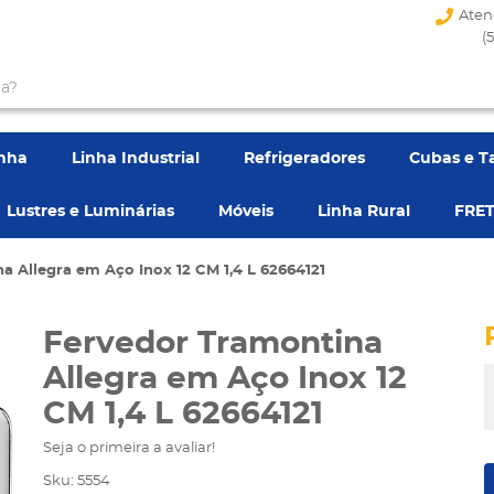
Aten
(
enha
Linha Industrial
Refrigeradores
Cubas e T
Lustres e Luminárias
Móveis
Linha Rural
FRET
a Allegra em Aço Inox 12 CM 1,4 L 62664121
Fervedor Tramontina
Allegra em Aço Inox 12
CM 1,4 L 62664121
Seja o primeira a avaliar!
Sku:
5554