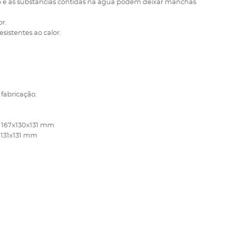
oro e as substâncias contidas na água podem deixar manchas
or.
sistentes ao calor.
 fabricação.
: 167x130x131 mm
2x131x131 mm