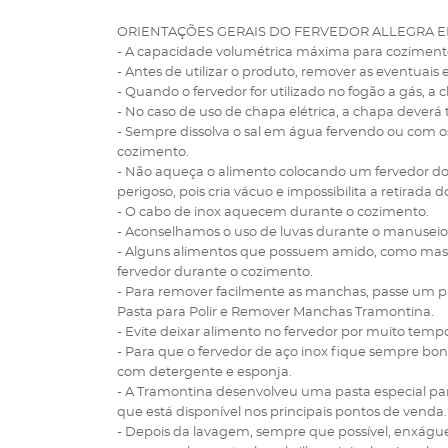
ORIENTAÇÕES GERAIS DO FERVEDOR ALLEGRA EM
- A capacidade volumétrica máxima para cozimento 
- Antes de utilizar o produto, remover as eventuais
- Quando o fervedor for utilizado no fogão a gás, a
- No caso de uso de chapa elétrica, a chapa deverá t
- Sempre dissolva o sal em água fervendo ou com o
cozimento.
- Não aqueça o alimento colocando um fervedor d
perigoso, pois cria vácuo e impossibilita a retirada
- O cabo de inox aquecem durante o cozimento.
- Aconselhamos o uso de luvas durante o manuseio
- Alguns alimentos que possuem amido, como massa
fervedor durante o cozimento.
- Para remover facilmente as manchas, passe um p
Pasta para Polir e Remover Manchas Tramontina.
- Evite deixar alimento no fervedor por muito tem
- Para que o fervedor de aço inox fique sempre b
com detergente e esponja.
- A Tramontina desenvolveu uma pasta especial par
que está disponível nos principais pontos de venda.
- Depois da lavagem, sempre que possível, enxág