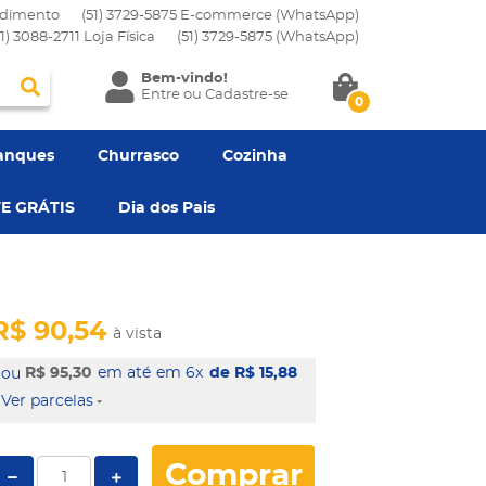
dimento
(51) 3729-5875 E-commerce (WhatsApp)
51) 3088-2711 Loja Física
(51)
3729-5875
(WhatsApp)
Bem-vindo!
Entre
ou
Cadastre-se
0
anques
Churrasco
Cozinha
E GRÁTIS
Dia dos Pais
R$ 90,54
à vista
R$ 95,30
em 6x
de R$ 15,88
Ver parcelas
Comprar