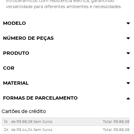
vitrocerâmicos com resistência elétrica, garantindo
versatilidade para diferentes ambientes e necessidades.
MODELO
NÚMERO DE PEÇAS
PRODUTO
COR
MATERIAL
FORMAS DE PARCELAMENTO
Cartões de crédito
1x
de
R$ 88,08
Sem Juros
Total: R$ 88,08
2x
de
R$ 44,04
Sem Juros
Total: R$ 88,08