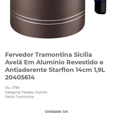
Fervedor Tramontina Sicília
Avelã Em Alumínio Revestido e
Antiaderente Starflon 14cm 1,9L
20405614
Sku:
3799
Categoria:
Panelas
,
Cozinha
Marca:
Tramontina
Unidade: Un