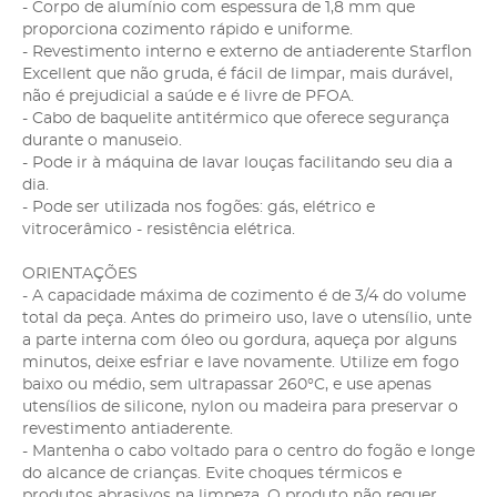
- Corpo de alumínio com espessura de 1,8 mm que
proporciona cozimento rápido e uniforme.
- Revestimento interno e externo de antiaderente Starflon
Excellent que não gruda, é fácil de limpar, mais durável,
não é prejudicial a saúde e é livre de PFOA.
- Cabo de baquelite antitérmico que oferece segurança
durante o manuseio.
- Pode ir à máquina de lavar louças facilitando seu dia a
dia.
- Pode ser utilizada nos fogões: gás, elétrico e
vitrocerâmico - resistência elétrica.
ORIENTAÇÕES
- A capacidade máxima de cozimento é de 3/4 do volume
total da peça. Antes do primeiro uso, lave o utensílio, unte
a parte interna com óleo ou gordura, aqueça por alguns
minutos, deixe esfriar e lave novamente. Utilize em fogo
baixo ou médio, sem ultrapassar 260°C, e use apenas
utensílios de silicone, nylon ou madeira para preservar o
revestimento antiaderente.
- Mantenha o cabo voltado para o centro do fogão e longe
do alcance de crianças. Evite choques térmicos e
produtos abrasivos na limpeza. O produto não requer