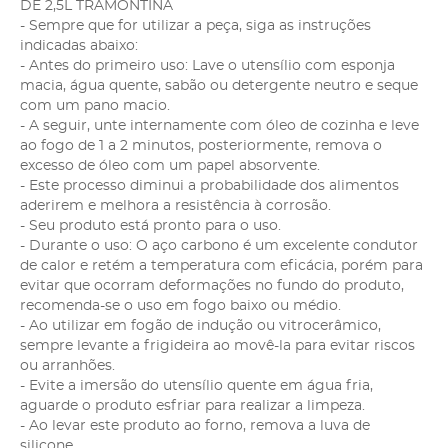
DE 2,5L TRAMONTINA
- Sempre que for utilizar a peça, siga as instruções
indicadas abaixo:
- Antes do primeiro uso: Lave o utensílio com esponja
macia, água quente, sabão ou detergente neutro e seque
com um pano macio.
- A seguir, unte internamente com óleo de cozinha e leve
ao fogo de 1 a 2 minutos, posteriormente, remova o
excesso de óleo com um papel absorvente.
- Este processo diminui a probabilidade dos alimentos
aderirem e melhora a resistência à corrosão.
- Seu produto está pronto para o uso.
- Durante o uso: O aço carbono é um excelente condutor
de calor e retém a temperatura com eficácia, porém para
evitar que ocorram deformações no fundo do produto,
recomenda-se o uso em fogo baixo ou médio.
- Ao utilizar em fogão de indução ou vitrocerâmico,
sempre levante a frigideira ao movê-la para evitar riscos
ou arranhões.
- Evite a imersão do utensílio quente em água fria,
aguarde o produto esfriar para realizar a limpeza.
- Ao levar este produto ao forno, remova a luva de
silicone.