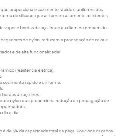
 que proporciona o cozimento rápido e uniforme dos
terno de silicone, que as tornam altamente resistentes,
 vapor e bordas de aço inox e auxiliam no preparo dos
 e pegadores de nylon, reduzem a propagação de calor e
ciados e de alta funcionalidade!
erâmico (resistência elétrica).
o.
a cozimento rápido e uniforme.
do.
 bordas de aço inox.
ores de nylon que proporciona redução da propagação de
empunhadura.
 dia a dia.
é de 3/4 da capacidade total da peça. Posicione os cabos