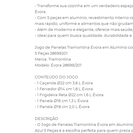
- Transforme sua cozinha em um verdadeiro espaço
Évora.
- Com 5 peças em alumínio, revestimento interno ce
mais rápido, uniforme e alimentos que não grudam
- Além de moderno e elegante, oferece mais saúde, e
- Ideal para quem busca qualidade, durabilidade e 
Jogo de Panelas Tramontina Évora em Alumínio com
5 Peças 28699201
Marca: Tramontina
Modelo: Évora 28699/201
CONTEÚDO DO JOGO
- 1 Caçarola Ø22 cm 3,6 L Évora
- 1 Fervedor Ø14 cm 1,8 L Évora
- 1 Frigideira Reta Ø22 cm 1,6 L Évora
- 1 Panela Ø16 cm 1,3 L Évora
- 1 Panela Ø18 cm 2,0 L Évora
DESCRIÇÃO
- O Jogo de Panelas Tramontina Évora em Alumínio
Azul 5 Peças é a escolha perfeita para quem preza p