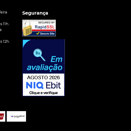
eira
Segurança
 11h.
a
 12h.