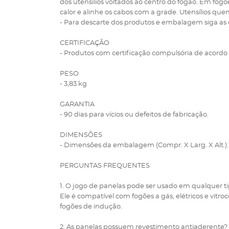
dos utensílios voltados ao centro do fogão. Em fog
calor e alinhe os cabos com a grade. Utensílios que
- Para descarte dos produtos e embalagem siga as 
CERTIFICAÇÃO
- Produtos com certificação compulsória de acordo
PESO
- 3,83 kg
GARANTIA
- 90 dias para vícios ou defeitos de fabricação.
DIMENSÕES
- Dimensões da embalagem (Compr. X Larg. X Alt.): 
PERGUNTAS FREQUENTES
1. O jogo de panelas pode ser usado em qualquer t
Ele é compatível com fogões a gás, elétricos e vitro
fogões de indução.
2. As panelas possuem revestimento antiaderente?