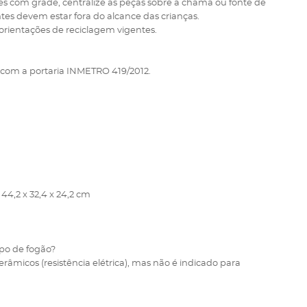
ões com grade, centralize as peças sobre a chama ou fonte de
ntes devem estar fora do alcance das crianças.
orientações de reciclagem vigentes.
 com a portaria INMETRO 419/2012.
44,2 x 32,4 x 24,2 cm
ipo de fogão?
cerâmicos (resistência elétrica), mas não é indicado para