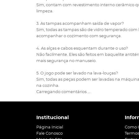
Sim, contam com revestimento interno cerâmico que
limpeza.
3. As tampas acompanham saída de vapor?
Sim, todas as tampas são de vidro temperado com 
acompanhar o cozimento com segurança.
4. As alças e cabos esquentam durante o uso?
Não facilmente. Eles são feitos em baquelite antit
mais segurança no manuseio.
5. O jogo pode ser lavado na lava-louças?
Sim, todas as peças podem ser lavadas na máquina de
na cozinha.
Carregando comentários ...
Institucional
Infor
Página Inicial
Como 
Fale Conosco
Termos