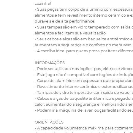
cozinha!
- Suas peças tem corpo de alumínio com espessura
alimentos e tem revestimento interno cerâmico e ex
duráveis e de alta performance.
- Suas tampas são em vidro temperado com saída de
alimentos e facilitam sua visualização.
- Seus cabos e alças são em baquelite antitérmico
aumentam a segurança e o conforto no manuseio.
- A escolha ideal para quem preza por itens diferen
INFORMAÇÕES
- Pode ser utilizada nos fogões: gás, elétrico e vitroc
- Este jogo não é compatível com fogões de induçã
- Corpo de alumínio com espessura que proporcion
- Revestimento interno cerâmico e externo silicona
- Tampas de vidro temperado, com saída de vapor e
- Cabos e alças de baquelite antitérmico e pegad
calor, aumentando a segurança e melhorando a 
- Podem ir à máquina de lavar louças facilitando seu
ORIENTAÇÕES
- A capacidade volumétrica máxima para cozimento 