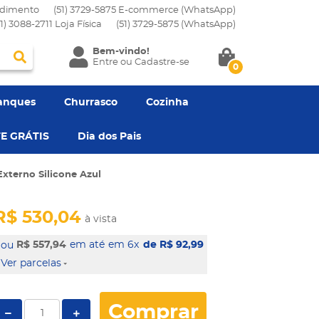
dimento
(51) 3729-5875 E-commerce (WhatsApp)
51) 3088-2711 Loja Física
(51)
3729-5875
(WhatsApp)
Bem-vindo!
Entre
ou
Cadastre-se
0
anques
Churrasco
Cozinha
E GRÁTIS
Dia dos Pais
xterno Silicone Azul
R$ 530,04
à vista
R$ 557,94
em 6x
de R$ 92,99
Ver parcelas
Comprar