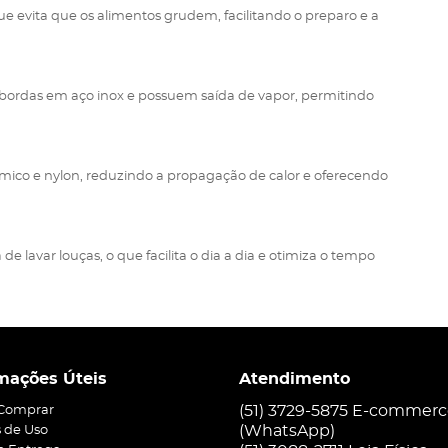
 evita que os alimentos grudem, facilitando o preparo e a
bordas em aço inox e possuem saída de vapor, permitindo
érmico e nylon, reduzindo a propagação de calor e oferecendo
 lavar louças, o que facilita o dia a dia e otimiza o tempo
mações Úteis
Atendimento
(51) 3729-5875 E-commer
Comprar
(WhatsApp)
 de Uso