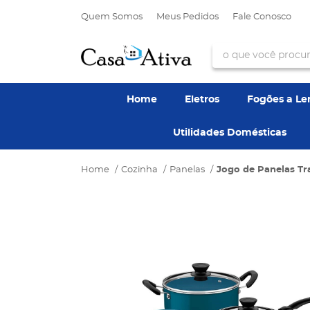
Quem Somos
Meus Pedidos
Fale Conosco
Home
Eletros
Fogões a L
Utilidades Domésticas
Home
Cozinha
Panelas
Jogo de Panelas Tr