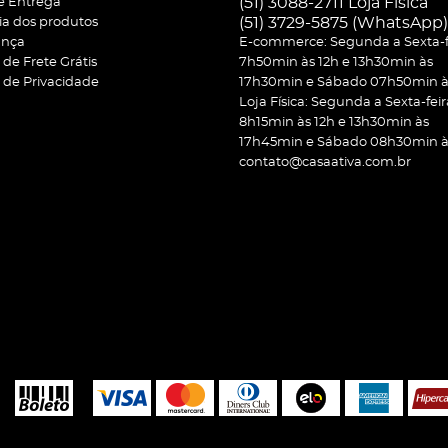
(51) 3088-2711 Loja Física
 e Entrega
(51)
3729-5875
(WhatsApp)
ia dos produtos
ança
E-commerce: Segunda a Sexta-f
a de Frete Grátis
7h50min às 12h e 13h30min às
a de Privacidade
17h30min e Sábado 07h50min às
Loja Física: Segunda a Sexta-feir
8h15min às 12h e 13h30min às
17h45min e Sábado 08h30min às
contato@casaativa.com.br