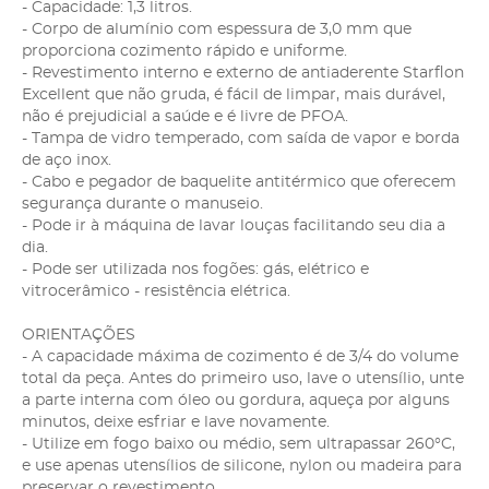
- Capacidade: 1,3 litros.
- Corpo de alumínio com espessura de 3,0 mm que
proporciona cozimento rápido e uniforme.
- Revestimento interno e externo de antiaderente Starflon
Excellent que não gruda, é fácil de limpar, mais durável,
não é prejudicial a saúde e é livre de PFOA.
- Tampa de vidro temperado, com saída de vapor e borda
de aço inox.
- Cabo e pegador de baquelite antitérmico que oferecem
segurança durante o manuseio.
- Pode ir à máquina de lavar louças facilitando seu dia a
dia.
- Pode ser utilizada nos fogões: gás, elétrico e
vitrocerâmico - resistência elétrica.
ORIENTAÇÕES
- A capacidade máxima de cozimento é de 3/4 do volume
total da peça. Antes do primeiro uso, lave o utensílio, unte
a parte interna com óleo ou gordura, aqueça por alguns
minutos, deixe esfriar e lave novamente.
- Utilize em fogo baixo ou médio, sem ultrapassar 260°C,
e use apenas utensílios de silicone, nylon ou madeira para
preservar o revestimento.