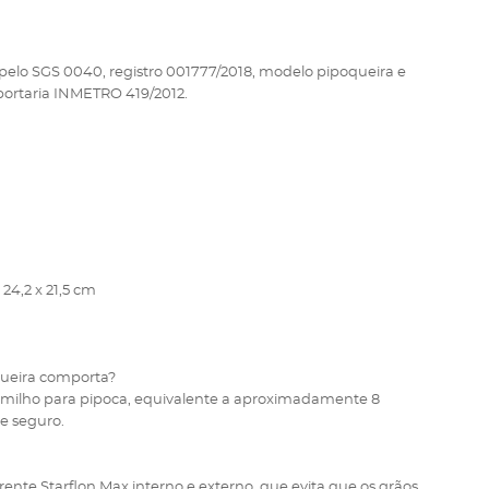
 pelo SGS 0040, registro 001777/2018, modelo pipoqueira e
 portaria INMETRO 419/2012.
 24,2 x 21,5 cm
queira comporta?
milho para pipoca, equivalente a aproximadamente 8
e seguro.
nte Starflon Max interno e externo, que evita que os grãos