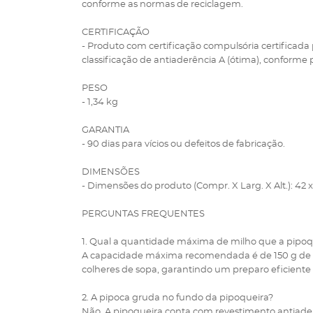
conforme as normas de reciclagem.
CERTIFICAÇÃO
- Produto com certificação compulsória certificada
classificação de antiaderência A (ótima), conforme
PESO
- 1,34 kg
GARANTIA
- 90 dias para vícios ou defeitos de fabricação.
DIMENSÕES
- Dimensões do produto (Compr. X Larg. X Alt.): 42 x
PERGUNTAS FREQUENTES
1. Qual a quantidade máxima de milho que a pipo
A capacidade máxima recomendada é de 150 g de 
colheres de sopa, garantindo um preparo eficiente 
2. A pipoca gruda no fundo da pipoqueira?
Não. A pipoqueira conta com revestimento antiadere