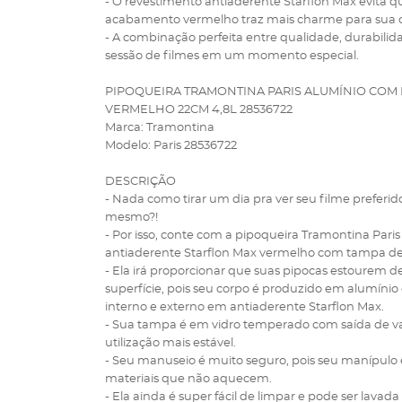
- O revestimento antiaderente Starflon Max evita q
acabamento vermelho traz mais charme para sua 
- A combinação perfeita entre qualidade, durabili
sessão de filmes em um momento especial.
PIPOQUEIRA TRAMONTINA PARIS ALUMÍNIO COM
VERMELHO 22CM 4,8L 28536722
Marca: Tramontina
Modelo: Paris 28536722
DESCRIÇÃO
- Nada como tirar um dia pra ver seu filme preferi
mesmo?!
- Por isso, conte com a pipoqueira Tramontina Par
antiaderente Starflon Max vermelho com tampa de vi
- Ela irá proporcionar que suas pipocas estourem
superfície, pois seu corpo é produzido em alumíni
interno e externo em antiaderente Starflon Max.
- Sua tampa é em vidro temperado com saída de vap
utilização mais estável.
- Seu manuseio é muito seguro, pois seu manípulo é
materiais que não aquecem.
- Ela ainda é super fácil de limpar e pode ser lavad