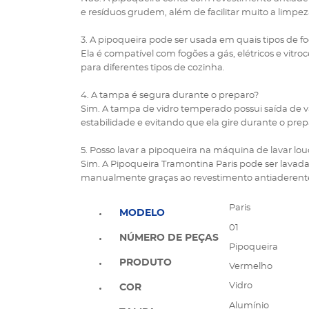
e resíduos grudem, além de facilitar muito a limpez
3. A pipoqueira pode ser usada em quais tipos de f
Ela é compatível com fogões a gás, elétricos e vitro
para diferentes tipos de cozinha.
4. A tampa é segura durante o preparo?
Sim. A tampa de vidro temperado possui saída de va
estabilidade e evitando que ela gire durante o prep
5. Posso lavar a pipoqueira na máquina de lavar lo
Sim. A Pipoqueira Tramontina Paris pode ser lavada 
manualmente graças ao revestimento antiaderente
Paris
MODELO
01
NÚMERO DE PEÇAS
Pipoqueira
PRODUTO
Vermelho
Vidro
COR
Alumínio