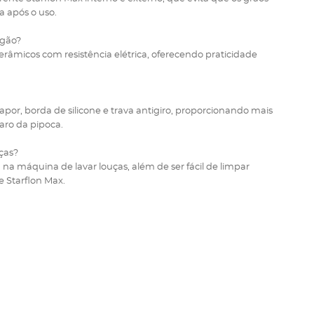
a após o uso.
ogão?
cerâmicos com resistência elétrica, oferecendo praticidade
por, borda de silicone e trava antigiro, proporcionando mais
aro da pipoca.
uças?
na máquina de lavar louças, além de ser fácil de limpar
 Starflon Max.