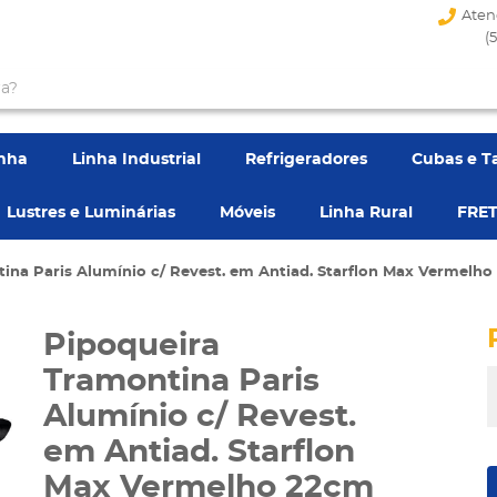
Aten
(
enha
Linha Industrial
Refrigeradores
Cubas e T
Lustres e Luminárias
Móveis
Linha Rural
FRET
ina Paris Alumínio c/ Revest. em Antiad. Starflon Max Vermelh
Pipoqueira
Tramontina Paris
Alumínio c/ Revest.
em Antiad. Starflon
Max Vermelho 22cm