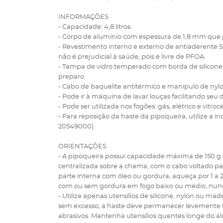
INFORMAÇÕES
- Capacidade: 4,8 litros.
- Corpo de alumínio com espessura de 1,8 mm que 
- Revestimento interno e externo de antiaderente St
não é prejudicial à saúde, pois é livre de PFOA.
- Tampa de vidro temperado com borda de silicone:
preparo.
- Cabo de baquelite antitérmico e manípulo de ny
- Pode ir à máquina de lavar louças facilitando seu d
- Pode ser utilizada nos fogões: gás, elétrico e vitroc
- Para reposição da haste da pipoqueira, utilize a 
20549000).
ORIENTAÇÕES
- A pipoqueira possui capacidade máxima de 150 g d
centralizada sobre a chama, com o cabo voltado para
parte interna com óleo ou gordura, aqueça por 1 a 
com ou sem gordura em fogo baixo ou médio, nunc
- Utilize apenas utensílios de silicone, nylon ou m
sem excesso; a haste deve permanecer levemente fr
abrasivos. Mantenha utensílios quentes longe do 