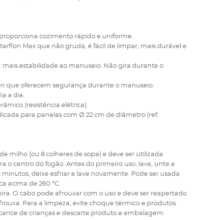
proporciona cozimento rápido e uniforme.
arflon Max que não gruda, é fácil de limpar, mais durável e
 mais estabilidade ao manuseio. Não gira durante o
lon que oferecem segurança durante o manuseio.
ia a dia.
erâmico (resistência elétrica).
indicada para panelas com Ø 22 cm de diâmetro (ref.
e milho (ou 8 colheres de sopa) e deve ser utilizada
 o centro do fogão. Antes do primeiro uso, lave, unte a
2 minutos, deixe esfriar e lave novamente. Pode ser usada
a acima de 260 °C.
adeira. O cabo pode afrouxar com o uso e deve ser reapertado
ouxa. Para a limpeza, evite choque térmico e produtos
alcance de crianças e descarte produto e embalagem