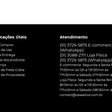
mações Úteis
Atendimento
(51) 3729-5875 E-commer
Comprar
(WhatsApp)
 de Uso
(51) 3088-2711 Loja Física
 e Entrega
(51)
3729-5875
(WhatsApp)
ia dos produtos
ança
E-commerce: Segunda a Sexta-f
a de Frete Grátis
7h50min às 12h e 13h30min às
a de Privacidade
17h30min e Sábado 07h50min às
Loja Física: Segunda a Sexta-feir
8h15min às 12h e 13h30min às
17h45min e Sábado 08h30min às
contato@casaativa.com.br