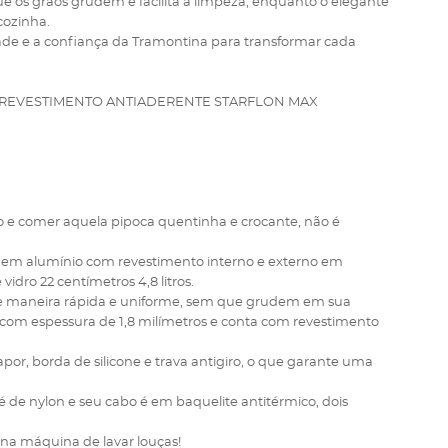
ue os grãos grudem e facilita a limpeza, enquanto o elegante
cozinha.
dade e a confiança da Tramontina para transformar cada
 REVESTIMENTO ANTIADERENTE STARFLON MAX
do e comer aquela pipoca quentinha e crocante, não é
is em alumínio com revestimento interno e externo em
dro 22 centímetros 4,8 litros.
 de maneira rápida e uniforme, sem que grudem em sua
o com espessura de 1,8 milímetros e conta com revestimento
or, borda de silicone e trava antigiro, o que garante uma
 de nylon e seu cabo é em baquelite antitérmico, dois
a na máquina de lavar louças!