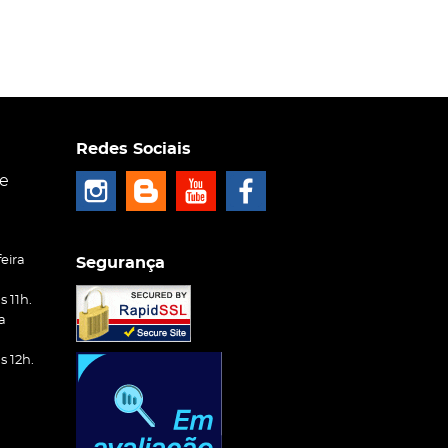
Redes Sociais
ce
eira
Segurança
 11h.
a
 12h.