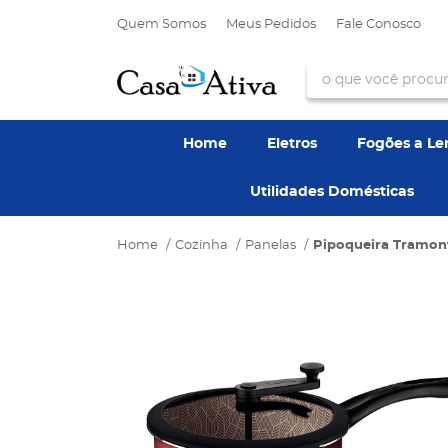
Quem Somos
Meus Pedidos
Fale Conosco
Home
Eletros
Fogões a L
Utilidades Domésticas
Home
Cozinha
Panelas
Pipoqueira Tramont