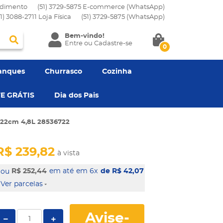
dimento
(51) 3729-5875 E-commerce (WhatsApp)
51) 3088-2711 Loja Física
(51)
3729-5875
(WhatsApp)
Bem-vindo!
Entre
ou
Cadastre-se
0
anques
Churrasco
Cozinha
E GRÁTIS
Dia dos Pais
o 22cm 4,8L 28536722
R$ 239,82
à vista
R$ 252,44
em 6x
de R$ 42,07
Ver parcelas
Avise-