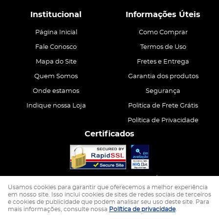
Institucional
Informações Úteis
Página Inicial
Como Comprar
Fale Conosco
Termos de Uso
Mapa do Site
Fretes e Entrega
Quem Somos
Garantia dos produtos
Onde estamos
Segurança
Indique nossa Loja
Politica de Frete Grátis
Política de Privacidade
Certificados
CASA ATIVA LTDA
CNPJ: 15.200.867/0001-68
Usamos cookies para garantir que oferecemos a melhor experiência
em nosso site. Isso inclui cookies de sites de redes sociais de terceiros
e cookies de publicidade que podem analisar seu uso deste site. Para
LOJA VIRTUAL CRIADA POR
mais informações, consulte nossa
Política de privacidade
.