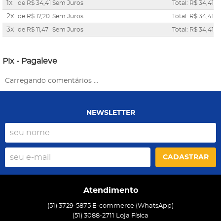
1x
de
R$ 34,41
Sem Juros
Total: R$ 34,41
2x
de
R$ 17,20
Sem Juros
Total: R$ 34,41
3x
de
R$ 11,47
Sem Juros
Total: R$ 34,41
Pix - Pagaleve
Carregando comentários ...
NEWSLETTER
CADASTRAR
Atendimento
(51) 3729-5875 E-commerce (WhatsApp)
(51) 3088-2711 Loja Física