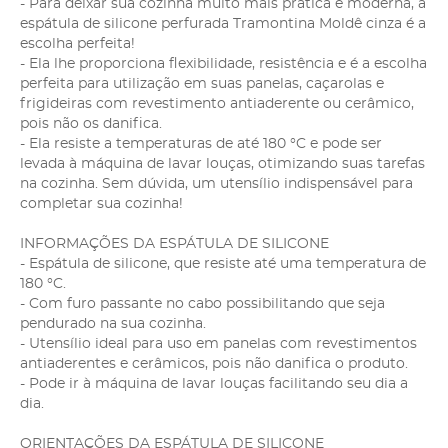
- Para deixar sua cozinha muito mais prática e moderna, a
espátula de silicone perfurada Tramontina Moldê cinza é a
escolha perfeita!
- Ela lhe proporciona flexibilidade, resistência e é a escolha
perfeita para utilização em suas panelas, caçarolas e
frigideiras com revestimento antiaderente ou cerâmico,
pois não os danifica.
- Ela resiste a temperaturas de até 180 °C e pode ser
levada à máquina de lavar louças, otimizando suas tarefas
na cozinha. Sem dúvida, um utensílio indispensável para
completar sua cozinha!
INFORMAÇÕES DA ESPÁTULA DE SILICONE
- Espátula de silicone, que resiste até uma temperatura de
180 °C.
- Com furo passante no cabo possibilitando que seja
pendurado na sua cozinha.
- Utensílio ideal para uso em panelas com revestimentos
antiaderentes e cerâmicos, pois não danifica o produto.
- Pode ir à máquina de lavar louças facilitando seu dia a
dia.
ORIENTAÇÕES DA ESPÁTULA DE SILICONE