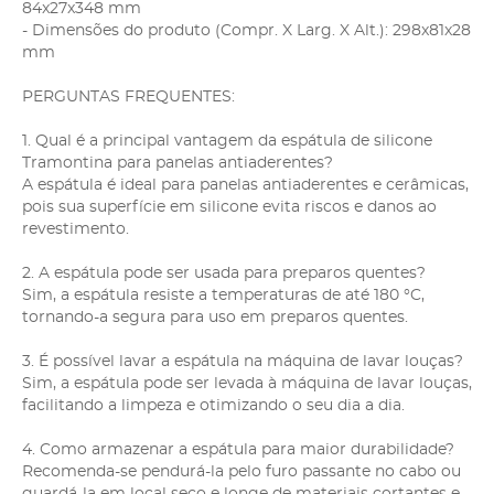
84x27x348 mm
- Dimensões do produto (Compr. X Larg. X Alt.): 298x81x28
mm
PERGUNTAS FREQUENTES:
1. Qual é a principal vantagem da espátula de silicone
Tramontina para panelas antiaderentes?
A espátula é ideal para panelas antiaderentes e cerâmicas,
pois sua superfície em silicone evita riscos e danos ao
revestimento.
2. A espátula pode ser usada para preparos quentes?
Sim, a espátula resiste a temperaturas de até 180 °C,
tornando-a segura para uso em preparos quentes.
3. É possível lavar a espátula na máquina de lavar louças?
Sim, a espátula pode ser levada à máquina de lavar louças,
facilitando a limpeza e otimizando o seu dia a dia.
4. Como armazenar a espátula para maior durabilidade?
Recomenda-se pendurá-la pelo furo passante no cabo ou
guardá-la em local seco e longe de materiais cortantes e