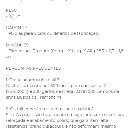
PESO
- 0,2 kg
GARANTIA
- 90 dias para vícios ou defeitos de fabricação.
DIMENÕES
- Dimensões Produto (Compr. X Larg. X Alt.): 18,7 x 2,3 x 1,8
cm.
PERGUNTAS FREQUENTES
1. O que acompanha o kit?
O kit é composto por 300 facas para churrasco 4"
(23750004) e 300 garfos de mesa (23762000), ambos da
linha Búzios da Tramontina.
2. Os talheres são resistentes ao uso diário?
Sim. As peças são totalmente em aço inox, com espessura
reforçada e acabamento polido que garantem alta
resistência, brilho duradouro e não deformam mesmo