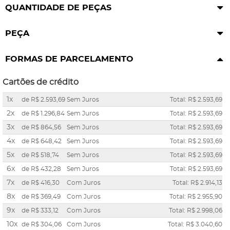
QUANTIDADE DE PEÇAS
PEÇA
FORMAS DE PARCELAMENTO
Cartões de crédito
1x
de
R$ 2.593,69
Sem Juros
Total: R$ 2.593,69
2x
de
R$ 1.296,84
Sem Juros
Total: R$ 2.593,69
3x
de
R$ 864,56
Sem Juros
Total: R$ 2.593,69
4x
de
R$ 648,42
Sem Juros
Total: R$ 2.593,69
5x
de
R$ 518,74
Sem Juros
Total: R$ 2.593,69
6x
de
R$ 432,28
Sem Juros
Total: R$ 2.593,69
7x
de
R$ 416,30
Com Juros
Total: R$ 2.914,13
8x
de
R$ 369,49
Com Juros
Total: R$ 2.955,90
9x
de
R$ 333,12
Com Juros
Total: R$ 2.998,06
10x
de
R$ 304,06
Com Juros
Total: R$ 3.040,60