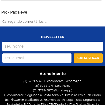
Pix - Pagaleve
Carregando comentários ...
NEWSLETTER
CADASTRAR
Atendimento
(51) 3729-5875 E-commerce (WhatsApp)
(51) 3088-2711 Loja Física
(51)
3729-5875
(WhatsApp)
E-commerce: Segunda a Sexta-feira 7h50min às 12h e 13h30min
às 17h30min e Sábado 07h50min às 11h. Loja Física: Segunda a
Sexta-feira 8h15min às 12h e 13h30min às 17h45min e Sábado