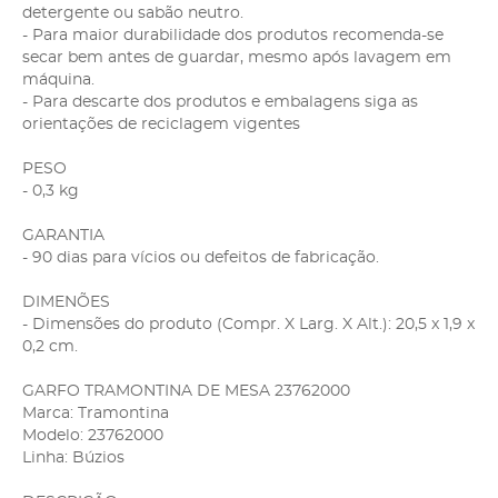
detergente ou sabão neutro.
- Para maior durabilidade dos produtos recomenda-se
secar bem antes de guardar, mesmo após lavagem em
máquina.
- Para descarte dos produtos e embalagens siga as
orientações de reciclagem vigentes
PESO
- 0,3 kg
GARANTIA
- 90 dias para vícios ou defeitos de fabricação.
DIMENÕES
- Dimensões do produto (Compr. X Larg. X Alt.): 20,5 x 1,9 x
0,2 cm.
GARFO TRAMONTINA DE MESA 23762000
Marca: Tramontina
Modelo: 23762000
Linha: Búzios