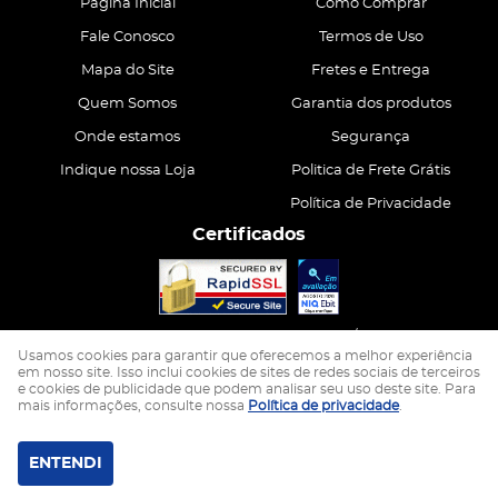
Página Inicial
Como Comprar
Fale Conosco
Termos de Uso
Mapa do Site
Fretes e Entrega
Quem Somos
Garantia dos produtos
Onde estamos
Segurança
Indique nossa Loja
Politica de Frete Grátis
Política de Privacidade
Certificados
CASA ATIVA LTDA
CNPJ: 15.200.867/0001-68
Usamos cookies para garantir que oferecemos a melhor experiência
em nosso site. Isso inclui cookies de sites de redes sociais de terceiros
e cookies de publicidade que podem analisar seu uso deste site. Para
LOJA VIRTUAL CRIADA POR
mais informações, consulte nossa
Política de privacidade
.
ENTENDI