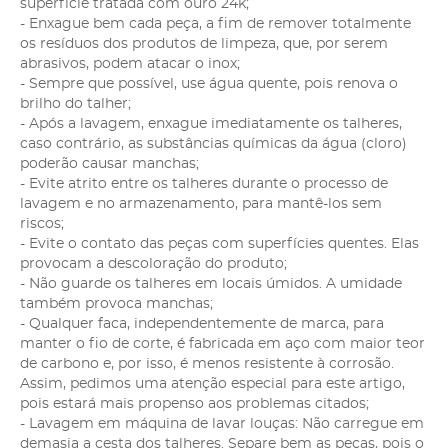
superfície tratada com ouro 24k;
- Enxague bem cada peça, a fim de remover totalmente
os resíduos dos produtos de limpeza, que, por serem
abrasivos, podem atacar o inox;
- Sempre que possível, use água quente, pois renova o
brilho do talher;
- Após a lavagem, enxague imediatamente os talheres,
caso contrário, as substâncias químicas da água (cloro)
poderão causar manchas;
- Evite atrito entre os talheres durante o processo de
lavagem e no armazenamento, para mantê-los sem
riscos;
- Evite o contato das peças com superfícies quentes. Elas
provocam a descoloração do produto;
- Não guarde os talheres em locais úmidos. A umidade
também provoca manchas;
- Qualquer faca, independentemente de marca, para
manter o fio de corte, é fabricada em aço com maior teor
de carbono e, por isso, é menos resistente à corrosão.
Assim, pedimos uma atenção especial para este artigo,
pois estará mais propenso aos problemas citados;
- Lavagem em máquina de lavar louças: Não carregue em
demasia a cesta dos talheres. Separe bem as peças, pois o