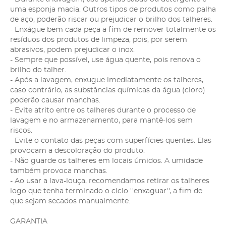
uma esponja macia. Outros tipos de produtos como palha
de aço, poderão riscar ou prejudicar o brilho dos talheres.
- Enxágue bem cada peça a fim de remover totalmente os
resíduos dos produtos de limpeza, pois, por serem
abrasivos, podem prejudicar o inox.
- Sempre que possível, use água quente, pois renova o
brilho do talher.
- Após a lavagem, enxugue imediatamente os talheres,
caso contrário, as substâncias químicas da água (cloro)
poderão causar manchas.
- Evite atrito entre os talheres durante o processo de
lavagem e no armazenamento, para mantê-los sem
riscos.
- Evite o contato das peças com superfícies quentes. Elas
provocam a descoloração do produto.
- Não guarde os talheres em locais úmidos. A umidade
também provoca manchas.
- Ao usar a lava-louça, recomendamos retirar os talheres
logo que tenha terminado o ciclo ''enxaguar'', a fim de
que sejam secados manualmente.
GARANTIA