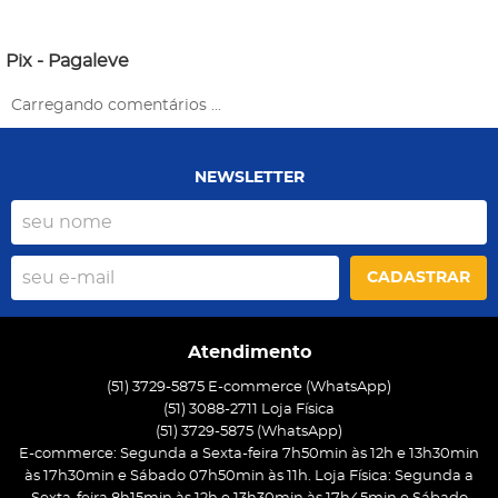
Pix - Pagaleve
Carregando comentários ...
NEWSLETTER
CADASTRAR
Atendimento
(51) 3729-5875 E-commerce (WhatsApp)
(51) 3088-2711 Loja Física
(51)
3729-5875
(WhatsApp)
E-commerce: Segunda a Sexta-feira 7h50min às 12h e 13h30min
às 17h30min e Sábado 07h50min às 11h. Loja Física: Segunda a