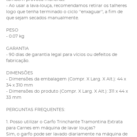
- Ao usar a lava-louça, recomendamos retirar os talheres
logo que tenha terminado o ciclo ''enxaguar'', a fim de
que sejam secados manualmente.
PESO
- 0.07 kg
GARANTIA
- 90 dias de garantia legal para vícios ou defeitos de
fabricação.
DIMENSÕES
- Dimensões da embalagem (Compr. X Larg. X Alt.): 44 x
34 x 310 mm
- Dimensões do produto (Compr. X Larg. X Alt.): 311 x 44 x
33 mm
PERGUNTAS FREQUENTES:
1. Posso utilizar o Garfo Trinchante Tramontina Extrata
para Carnes em máquina de lavar louças?
Sim, o garfo pode ser lavado diariamente na máquina de