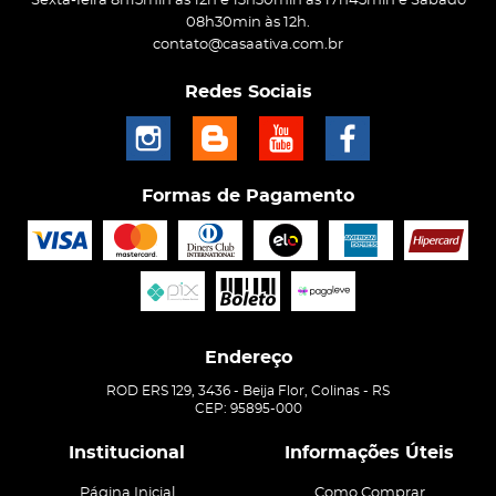
Sexta-feira 8h15min às 12h e 13h30min às 17h45min e Sábado
08h30min às 12h.
contato@casaativa.com.br
Redes Sociais
Formas de Pagamento
Endereço
ROD ERS 129, 3436
-
Beija Flor, Colinas
-
RS
CEP: 95895-000
Institucional
Informações Úteis
Página Inicial
Como Comprar