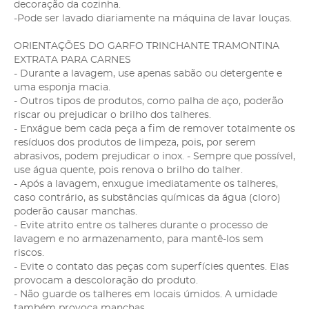
decoração da cozinha.
-Pode ser lavado diariamente na máquina de lavar louças.
ORIENTAÇÕES DO GARFO TRINCHANTE TRAMONTINA
EXTRATA PARA CARNES
- Durante a lavagem, use apenas sabão ou detergente e
uma esponja macia.
- Outros tipos de produtos, como palha de aço, poderão
riscar ou prejudicar o brilho dos talheres.
- Enxágue bem cada peça a fim de remover totalmente os
resíduos dos produtos de limpeza, pois, por serem
abrasivos, podem prejudicar o inox. - Sempre que possível,
use água quente, pois renova o brilho do talher.
- Após a lavagem, enxugue imediatamente os talheres,
caso contrário, as substâncias químicas da água (cloro)
poderão causar manchas.
- Evite atrito entre os talheres durante o processo de
lavagem e no armazenamento, para mantê-los sem
riscos.
- Evite o contato das peças com superfícies quentes. Elas
provocam a descoloração do produto.
- Não guarde os talheres em locais úmidos. A umidade
também provoca manchas.