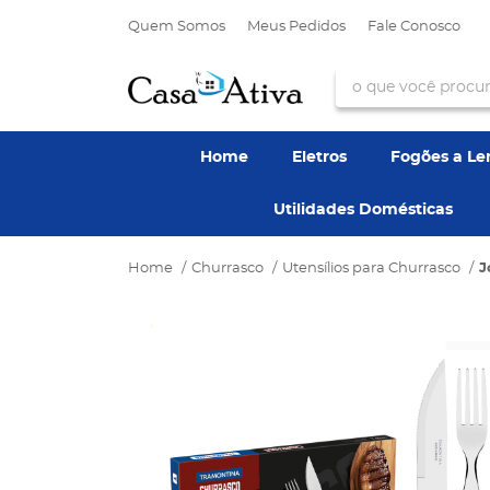
Quem Somos
Meus Pedidos
Fale Conosco
Home
Eletros
Fogões a L
Utilidades Domésticas
Home
Churrasco
Utensílios para Churrasco
J