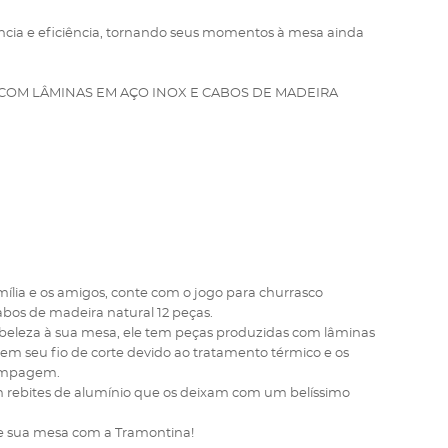
ância e eficiência, tornando seus momentos à mesa ainda
OM LÂMINAS EM AÇO INOX E CABOS DE MADEIRA
mília e os amigos, conte com o jogo para churrasco
os de madeira natural 12 peças.
e beleza à sua mesa, ele tem peças produzidas com lâminas
em seu fio de corte devido ao tratamento térmico e os
tampagem.
 rebites de alumínio que os deixam com um belíssimo
lhe sua mesa com a Tramontina!