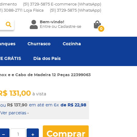
dimento
(51) 3729-5875 E-commerce (WhatsApp)
51) 3088-2711 Loja Física
(51)
3729-5875
(WhatsApp)
Bem-vindo!
Entre
ou
Cadastre-se
0
anques
Churrasco
Cozinha
E GRÁTIS
Dia dos Pais
x e e Cabo de Madeira 12 Peças 22399063
R$ 131,00
à vista
R$ 137,90
em 6x
de R$ 22,98
Ver parcelas
Comprar