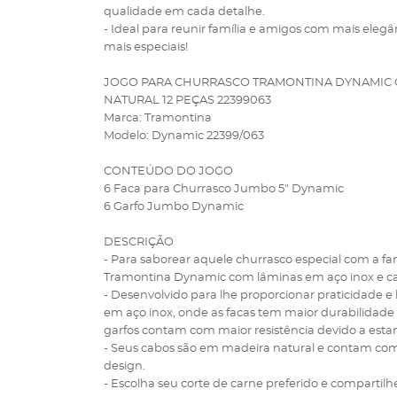
qualidade em cada detalhe.
- Ideal para reunir família e amigos com mais eleg
mais especiais!
JOGO PARA CHURRASCO TRAMONTINA DYNAMIC C
NATURAL 12 PEÇAS 22399063
Marca: Tramontina
Modelo: Dynamic 22399/063
CONTEÚDO DO JOGO
6 Faca para Churrasco Jumbo 5" Dynamic
6 Garfo Jumbo Dynamic
DESCRIÇÃO
- Para saborear aquele churrasco especial com a fa
Tramontina Dynamic com lâminas em aço inox e cab
- Desenvolvido para lhe proporcionar praticidade 
em aço inox, onde as facas tem maior durabilidade 
garfos contam com maior resistência devido a es
- Seus cabos são em madeira natural e contam com
design.
- Escolha seu corte de carne preferido e comparti