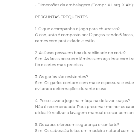
- Dimensões da embalagem (Compr. X Larg. X Alt.): 
PERGUNTAS FREQUENTES
1. O que acompanha o jogo para churrasco?
O conjunto é composto por 12 peças, sendo 6 facas 
carnes com praticidade e estilo.
2. As facas possuem boa durabilidade no corte?
Sim. As facas possuem lâminas em aço inox com tr
fio e cortes mais precisos.
3. Os garfos são resistentes?
Sim. Os garfos contam com maior espessura e estam
evitando deformações durante o uso.
4. Posso lavar o jogo na máquina de lavar louças?
Não é recomendado. Para preservar melhor os cabo
o ideal é realizar a lavagem manual e secar bem an
5. Os cabos oferecem segurança e conforto?
Sim. Os cabos são feitos em madeira natural com r