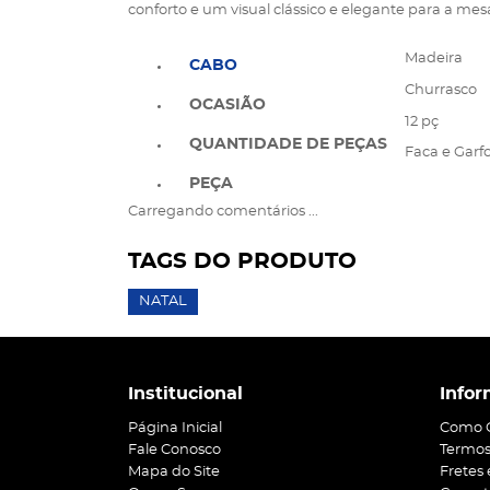
conforto e um visual clássico e elegante para a mes
Madeira
CABO
Churrasco
OCASIÃO
12 pç
QUANTIDADE DE PEÇAS
Faca e Garf
PEÇA
Carregando comentários ...
TAGS DO PRODUTO
NATAL
Institucional
Infor
Página Inicial
Como 
Fale Conosco
Termos
Mapa do Site
Fretes