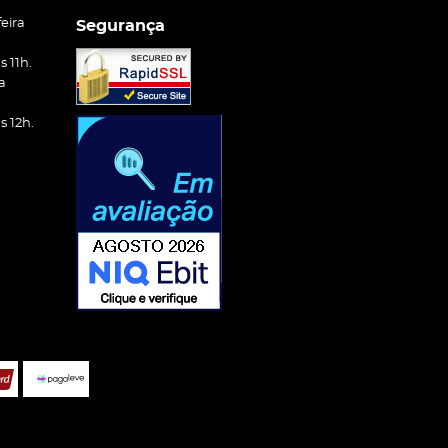
eira
Segurança
 11h.
a
 12h.