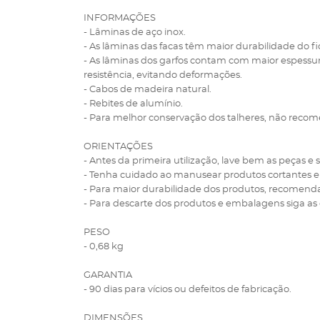
INFORMAÇÕES
- Lâminas de aço inox.
- As lâminas das facas têm maior durabilidade do f
- As lâminas dos garfos contam com maior espes
resistência, evitando deformações.
- Cabos de madeira natural.
- Rebites de alumínio.
- Para melhor conservação dos talheres, não reco
ORIENTAÇÕES
- Antes da primeira utilização, lave bem as peças e 
- Tenha cuidado ao manusear produtos cortantes e 
- Para maior durabilidade dos produtos, recomend
- Para descarte dos produtos e embalagens siga as 
PESO
- 0,68 kg
GARANTIA
- 90 dias para vícios ou defeitos de fabricação.
DIMENSÕES