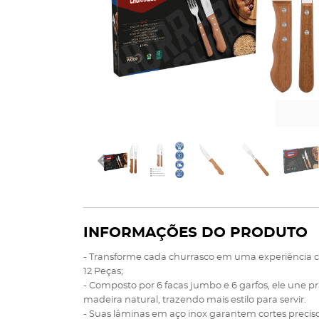
INFORMAÇÕES DO PRODUTO
- Transforme cada churrasco em uma experiência
12 Peças;
- Composto por 6 facas jumbo e 6 garfos, ele une pr
madeira natural, trazendo mais estilo para servir.
- Suas lâminas em aço inox garantem cortes preciso