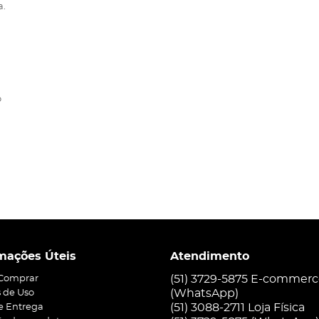
a.
o
mações Úteis
Atendimento
(51) 3729-5875 E-commer
Comprar
(WhatsApp)
 de Uso
(51) 3088-2711 Loja Física
 e Entrega