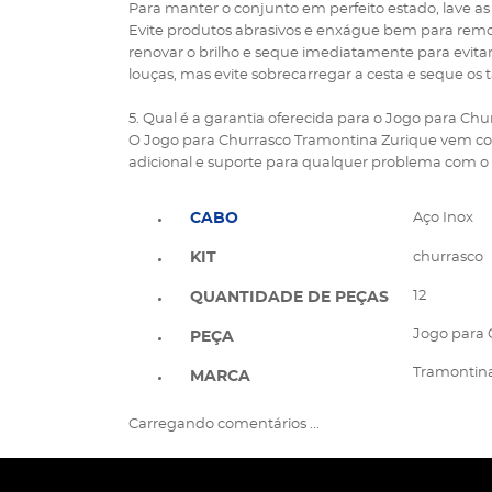
Para manter o conjunto em perfeito estado, lave 
Evite produtos abrasivos e enxágue bem para remo
renovar o brilho e seque imediatamente para evit
louças, mas evite sobrecarregar a cesta e seque os
5. Qual é a garantia oferecida para o Jogo para Ch
O Jogo para Churrasco Tramontina Zurique vem c
adicional e suporte para qualquer problema com o 
CABO
Aço Inox
churrasco
KIT
12
QUANTIDADE DE PEÇAS
Jogo para 
PEÇA
Tramontin
MARCA
Carregando comentários ...