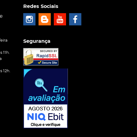
Redes Sociais
ce
eira
Segurança
 11h.
a
 12h.