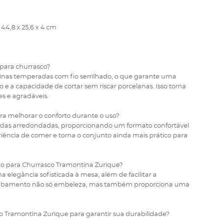
44,8 x 25,6 x 4 cm
 para churrasco?
inas temperadas com fio serrilhado, o que garante uma
ão e a capacidade de cortar sem riscar porcelanas. Isso torna
s e agradáveis.
ra melhorar o conforto durante o uso?
ordas arredondadas, proporcionando um formato confortável
eriência de comer e torna o conjunto ainda mais prático para
go para Churrasco Tramontina Zurique?
elegância sofisticada à mesa, além de facilitar a
acabamento não só embeleza, mas também proporciona uma
o Tramontina Zurique para garantir sua durabilidade?