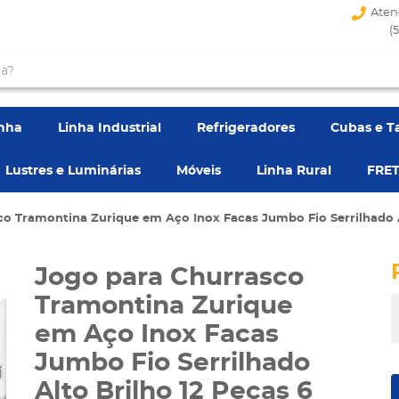
Aten
(
enha
Linha Industrial
Refrigeradores
Cubas e T
Lustres e Luminárias
Móveis
Linha Rural
FRET
o Tramontina Zurique em Aço Inox Facas Jumbo Fio Serrilhado A
Jogo para Churrasco
Tramontina Zurique
em Aço Inox Facas
Jumbo Fio Serrilhado
Alto Brilho 12 Peças 6