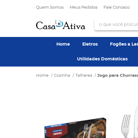
Quem Somos
Meus Pedidos
Fale Conosco
Home
Eletros
Fogões a L
Utilidades Domésticas
Home
Cozinha
Talheres
Jogo para Churrasc