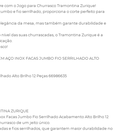
re com o Jogo para Churrasco Tramontina Zurique!
jumbo e fio serrilhado, proporciona o corte perfeito para
 elegância da mesa, mas também garante durabilidade e
o nível das suas churrascadas, o Tramontina Zurique é a
icação.
asco!
M AÇO INOX FACAS JUMBO FIO SERRILHADO ALTO
lhado Alto Brilho 12 Peças 66986635
TINA ZURIQUE
ox Facas Jumbo Fio Serrilhado Acabamento Alto Brilho 12
urrasco de um jeito único.
as e fios serrilhados, que garantem maior durabilidade no