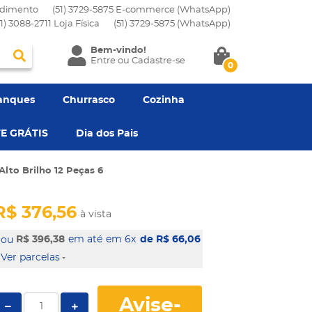
dimento
(51) 3729-5875 E-commerce (WhatsApp)
51) 3088-2711 Loja Física
(51)
3729-5875
(WhatsApp)
Bem-vindo!
Entre
ou
Cadastre-se
0
anques
Churrasco
Cozinha
E GRÁTIS
Dia dos Pais
lto Brilho 12 Peças 6
R$ 376,56
à vista
R$ 396,38
em 6x
de R$ 66,06
Ver parcelas
Avise-