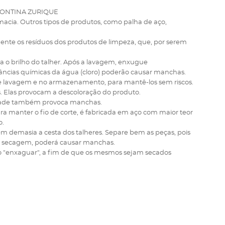
ONTINA ZURIQUE
acia. Outros tipos de produtos, como palha de aço,
nte os resíduos dos produtos de limpeza, que, por serem
a o brilho do talher. Após a lavagem, enxugue
tâncias químicas da água (cloro) poderão causar manchas.
o de lavagem e no armazenamento, para mantê-los sem riscos.
s. Elas provocam a descoloração do produto.
idade também provoca manchas.
 manter o fio de corte, é fabricada em aço com maior teor
o.
em demasia a cesta dos talheres. Separe bem as peças, pois
a secagem, poderá causar manchas.
clo "enxaguar", a fim de que os mesmos sejam secados