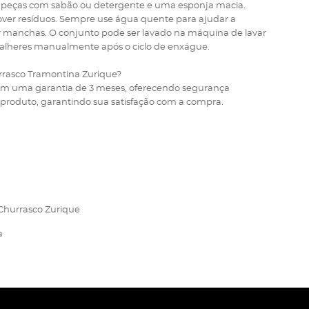
as peças com sabão ou detergente e uma esponja macia.
ver resíduos. Sempre use água quente para ajudar a
ar manchas. O conjunto pode ser lavado na máquina de lavar
 talheres manualmente após o ciclo de enxágue.
urrasco Tramontina Zurique?
om uma garantia de 3 meses, oferecendo segurança
produto, garantindo sua satisfação com a compra.
Churrasco Zurique
a