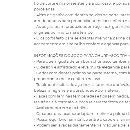
fio de corte e maior resistência à corrosão, e por s
porcelanas.
- Além de garfos com dentes polidos na parte inte
arredondadas para proporcionar maior conforto no
- As peças foram produzidas em aço inox, garantin
originais por muito mais tempo.
- O cabo foi feito para se adaptar melhor a palma d
acabamento em alto brilho confere elegância para
INFORMAÇÕES DO JOGO PARA CHURRASCO TRA
- Para quem gosta de um bom churrasco também a
- O design é sofisticado e leva muita elegância par
- Garfos com dentes polidos na parte interna, com
proporcionar maior conforto no uso.
- Totalmente feitas de aço inox, altamente duráveis
beleza, a higiene e a durabilidade do material.
- Facas com lâminas temperadas e fios serrilhados,
resistência à corrosão, e por sua característica de 
- Acabamento em alto brilho.
- Os cabos das facas se adaptam melhor a palma d
- Possui equilíbrio harmônico entre o cabo e a lâmin
- Podem ser lavadas diariamente na máquina de lav