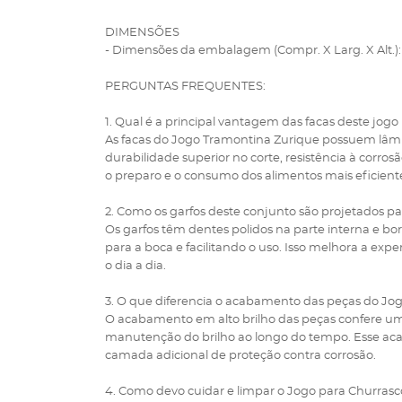
DIMENSÕES
- Dimensões da embalagem (Compr. X Larg. X Alt.): 
PERGUNTAS FREQUENTES:
1. Qual é a principal vantagem das facas deste jogo
As facas do Jogo Tramontina Zurique possuem lâm
durabilidade superior no corte, resistência à corros
o preparo e o consumo dos alimentos mais eficiente
2. Como os garfos deste conjunto são projetados pa
Os garfos têm dentes polidos na parte interna e b
para a boca e facilitando o uso. Isso melhora a exp
o dia a dia.
3. O que diferencia o acabamento das peças do Jo
O acabamento em alto brilho das peças confere uma 
manutenção do brilho ao longo do tempo. Esse 
camada adicional de proteção contra corrosão.
4. Como devo cuidar e limpar o Jogo para Churrasc