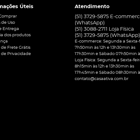
mações Úteis
Atendimento
(51) 3729-5875 E-commer
Comprar
(WhatsApp)
 de Uso
(51) 3088-2711 Loja Física
 e Entrega
(51)
3729-5875
(WhatsApp)
ia dos produtos
ança
E-commerce: Segunda a Sexta-f
a de Frete Grátis
7h50min às 12h e 13h30min às
a de Privacidade
17h30min e Sábado 07h50min às
Loja Física: Segunda a Sexta-feir
8h15min às 12h e 13h30min às
17h45min e Sábado 08h30min às
contato@casaativa.com.br