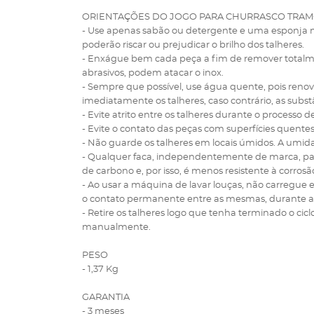
ORIENTAÇÕES DO JOGO PARA CHURRASCO TRAM
- Use apenas sabão ou detergente e uma esponja m
poderão riscar ou prejudicar o brilho dos talheres.
- Enxágue bem cada peça a fim de remover totalme
abrasivos, podem atacar o inox.
- Sempre que possível, use água quente, pois renov
imediatamente os talheres, caso contrário, as subs
- Evite atrito entre os talheres durante o process
- Evite o contato das peças com superfícies quente
- Não guarde os talheres em locais úmidos. A um
- Qualquer faca, independentemente de marca, para
de carbono e, por isso, é menos resistente à corrosã
- Ao usar a máquina de lavar louças, não carregue 
o contato permanente entre as mesmas, durante 
- Retire os talheres logo que tenha terminado o ci
manualmente.
PESO
- 1,37 Kg
GARANTIA
- 3 meses