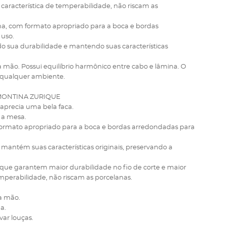
ua característica de temperabilidade, não riscam as
rna, com formato apropriado para a boca e bordas
 uso.
do sua durabilidade e mantendo suas características
a mão. Possui equilíbrio harmônico entre cabo e lâmina. O
 qualquer ambiente.
MONTINA ZURIQUE
precia uma bela faca.
a a mesa.
 formato apropriado para a boca e bordas arredondadas para
, mantém suas características originais, preservando a
 que garantem maior durabilidade no fio de corte e maior
temperabilidade, não riscam as porcelanas.
a mão.
a.
ar louças.