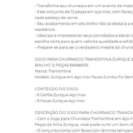
- Transforme seu churrasco em um evento de mest
- Este conjunto de 12 peças em aço inox, com facas 
cada pedaço de carne.
- Seu acabamento em alto brilho não só destaca a
resistência.
- Ideal para impressionar seus convidados e elevar 
escolha certa para quem valoriza qualidade e sofist
- Prepare-se para ser o verdadeiro mestre do churr
JOGO PARA CHURRASCO TRAMONTINA ZURIQUE E
BRILHO 12 PEÇAS 66986635
Marca: Tramontina
Modelo: Zurique em Aço Inox Facas Jumbo Fio Serri
CONTEÚDO DO JOGO
- 6 Garfos Zurique Aço Inox
- 6 Facas Zurique Aço Inox
DESCRIÇÃO DO JOGO PARA CHURRASCO TRAMON
- Com o Jogo para Churrasco Tramontina em Aço In
Peças da linha Zurique, você pode curtir um bom ch
- O conjunto conta com facas com lâminas temperad