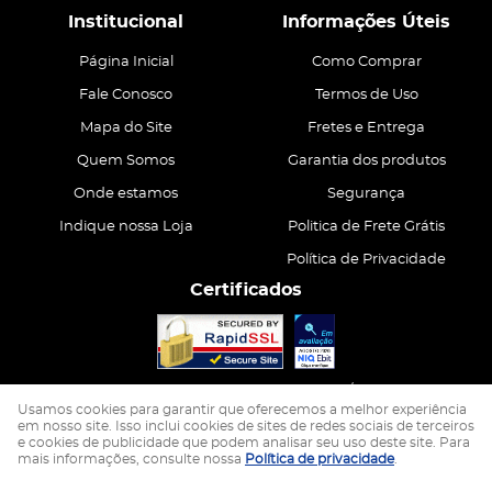
Institucional
Informações Úteis
Página Inicial
Como Comprar
Fale Conosco
Termos de Uso
Mapa do Site
Fretes e Entrega
Quem Somos
Garantia dos produtos
Onde estamos
Segurança
Indique nossa Loja
Politica de Frete Grátis
Política de Privacidade
Certificados
CASA ATIVA LTDA
CNPJ: 15.200.867/0001-68
Usamos cookies para garantir que oferecemos a melhor experiência
em nosso site. Isso inclui cookies de sites de redes sociais de terceiros
e cookies de publicidade que podem analisar seu uso deste site. Para
LOJA VIRTUAL CRIADA POR
mais informações, consulte nossa
Política de privacidade
.