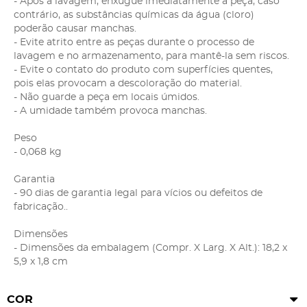
- Após a lavagem, enxugue imediatamente a peça, caso
contrário, as substâncias químicas da água (cloro)
poderão causar manchas.
- Evite atrito entre as peças durante o processo de
lavagem e no armazenamento, para mantê-la sem riscos.
- Evite o contato do produto com superfícies quentes,
pois elas provocam a descoloração do material.
- Não guarde a peça em locais úmidos.
- A umidade também provoca manchas.
Peso
- 0,068 kg
Garantia
- 90 dias de garantia legal para vícios ou defeitos de
fabricação..
Dimensões
- Dimensões da embalagem (Compr. X Larg. X Alt.): 18,2 x
5,9 x 1,8 cm
COR