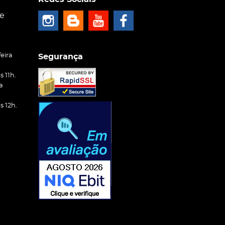
ce
eira
Segurança
 11h.
a
 12h.