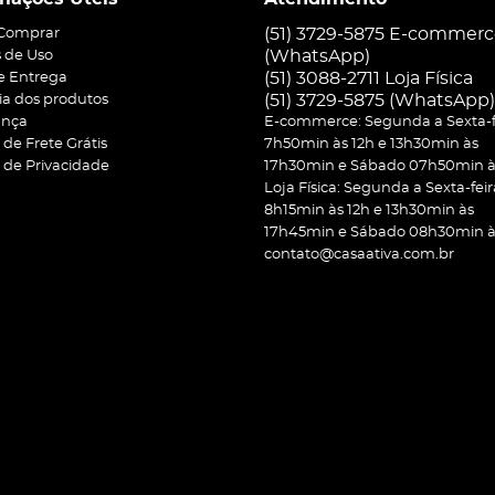
(51) 3729-5875 E-commer
Comprar
(WhatsApp)
 de Uso
(51) 3088-2711 Loja Física
 e Entrega
(51)
3729-5875
(WhatsApp)
ia dos produtos
ança
E-commerce: Segunda a Sexta-f
a de Frete Grátis
7h50min às 12h e 13h30min às
a de Privacidade
17h30min e Sábado 07h50min às
Loja Física: Segunda a Sexta-feir
8h15min às 12h e 13h30min às
17h45min e Sábado 08h30min às
contato@casaativa.com.br