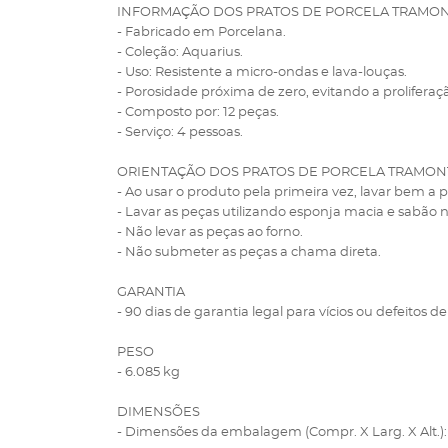
INFORMAÇÃO DOS PRATOS DE PORCELA TRAMONT
- Fabricado em Porcelana.
- Coleção: Aquarius.
- Uso: Resistente a micro-ondas e lava-louças.
- Porosidade próxima de zero, evitando a proliferaç
- Composto por: 12 peças.
- Serviço: 4 pessoas.
ORIENTAÇÃO DOS PRATOS DE PORCELA TRAMONT
- Ao usar o produto pela primeira vez, lavar bem a
- Lavar as peças utilizando esponja macia e sabão 
- Não levar as peças ao forno.
- Não submeter as peças a chama direta.
GARANTIA
- 90 dias de garantia legal para vícios ou defeitos de
PESO
- 6.085 kg
DIMENSÕES
- Dimensões da embalagem (Compr. X Larg. X Alt.): 