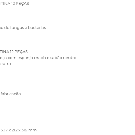
INA 12 PEÇAS
ão de fungos e bactérias.
INA 12 PEÇAS
 peça com esponja macia e sabão neutro.
neutro.
 fabricação.
307 x 212 x 319 mm.