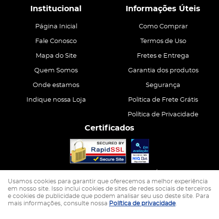
Institucional
Informações Úteis
Página Inicial
Como Comprar
Fale Conosco
Termos de Uso
Mapa do Site
Fretes e Entrega
Quem Somos
Garantia dos produtos
Onde estamos
Segurança
Indique nossa Loja
Politica de Frete Grátis
Política de Privacidade
Certificados
CASA ATIVA LTDA
CNPJ: 15.200.867/0001-68
Usamos cookies para garantir que oferecemos a melhor experiência
em nosso site. Isso inclui cookies de sites de redes sociais de terceiros
e cookies de publicidade que podem analisar seu uso deste site. Para
LOJA VIRTUAL CRIADA POR
mais informações, consulte nossa
Política de privacidade
.