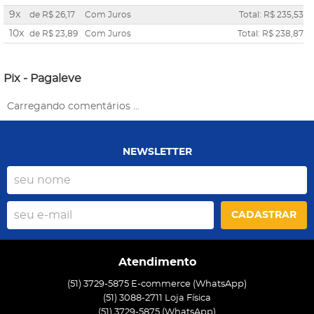
9x
de
R$ 26,17
Com Juros
Total: R$ 235,53
10x
de
R$ 23,89
Com Juros
Total: R$ 238,87
Pix - Pagaleve
Carregando comentários ...
NEWSLETTER
CADASTRAR
Atendimento
(51) 3729-5875 E-commerce (WhatsApp)
(51) 3088-2711 Loja Física
(51)
3729-5875
(WhatsApp)