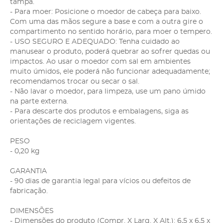
tampa.
- Para moer: Posicione o moedor de cabeça para baixo.
Com uma das mãos segure a base e com a outra gire o
compartimento no sentido horário, para moer o tempero.
- USO SEGURO E ADEQUADO: Tenha cuidado ao
manusear o produto, poderá quebrar ao sofrer quedas ou
impactos. Ao usar o moedor com sal em ambientes
muito úmidos, ele poderá não funcionar adequadamente;
recomendamos trocar ou secar o sal.
- Não lavar o moedor, para limpeza, use um pano úmido
na parte externa.
- Para descarte dos produtos e embalagens, siga as
orientações de reciclagem vigentes.
PESO
- 0,20 kg
GARANTIA
- 90 dias de garantia legal para vícios ou defeitos de
fabricação.
DIMENSÕES
- Dimensões do produto (Compr. X Larg. X Alt.): 6,5 x 6,5 x