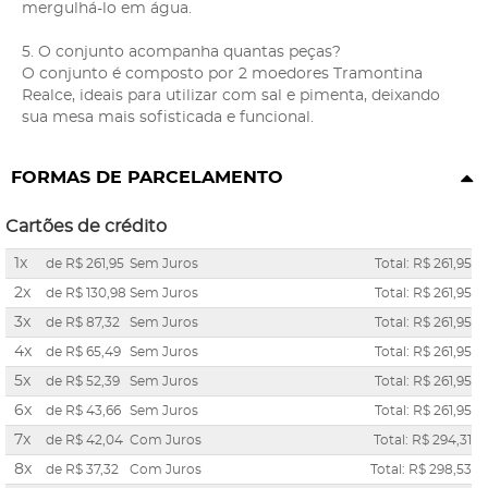
mergulhá-lo em água.
5. O conjunto acompanha quantas peças?
O conjunto é composto por 2 moedores Tramontina
Realce, ideais para utilizar com sal e pimenta, deixando
sua mesa mais sofisticada e funcional.
FORMAS DE PARCELAMENTO
Cartões de crédito
1x
de
R$ 261,95
Sem Juros
Total: R$ 261,95
2x
de
R$ 130,98
Sem Juros
Total: R$ 261,95
3x
de
R$ 87,32
Sem Juros
Total: R$ 261,95
4x
de
R$ 65,49
Sem Juros
Total: R$ 261,95
5x
de
R$ 52,39
Sem Juros
Total: R$ 261,95
6x
de
R$ 43,66
Sem Juros
Total: R$ 261,95
7x
de
R$ 42,04
Com Juros
Total: R$ 294,31
8x
de
R$ 37,32
Com Juros
Total: R$ 298,53