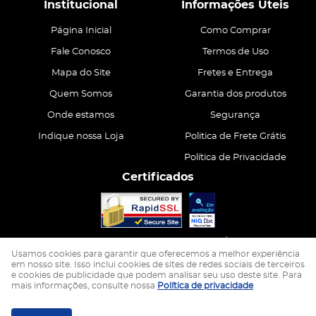
Institucional
Informações Úteis
Página Inicial
Como Comprar
Fale Conosco
Termos de Uso
Mapa do Site
Fretes e Entrega
Quem Somos
Garantia dos produtos
Onde estamos
Segurança
Indique nossa Loja
Politica de Frete Grátis
Política de Privacidade
Certificados
CASA ATIVA LTDA
CNPJ: 15.200.867/0001-68
Usamos cookies para garantir que oferecemos a melhor experiência
em nosso site. Isso inclui cookies de sites de redes sociais de terceiros
e cookies de publicidade que podem analisar seu uso deste site. Para
LOJA VIRTUAL CRIADA POR
mais informações, consulte nossa
Política de privacidade
.