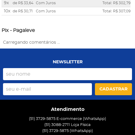
9x
de
R$ 33,64
Com Juros
Total: R$ 302,79
10x
de
R$ 30,71
Com Juros
Total: R$ 307,09
Pix - Pagaleve
Carregando comentários ...
NEWSLETTER
CADASTRAR
Atendimento
(51) 3729-5875 E-commerce (WhatsApp)
(51) 3088-2711 Loja Física
(51)
3729-5875
(WhatsApp)