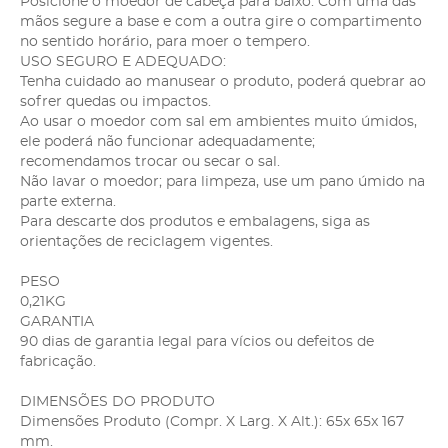
Posicione o moedor de cabeça para baixo. Com uma das
mãos segure a base e com a outra gire o compartimento
no sentido horário, para moer o tempero.
USO SEGURO E ADEQUADO:
Tenha cuidado ao manusear o produto, poderá quebrar ao
sofrer quedas ou impactos.
Ao usar o moedor com sal em ambientes muito úmidos,
ele poderá não funcionar adequadamente;
recomendamos trocar ou secar o sal.
Não lavar o moedor; para limpeza, use um pano úmido na
parte externa.
Para descarte dos produtos e embalagens, siga as
orientações de reciclagem vigentes.
PESO
0,21KG
GARANTIA
90 dias de garantia legal para vícios ou defeitos de
fabricação.
DIMENSÕES DO PRODUTO
Dimensões Produto (Compr. X Larg. X Alt.): 65x 65x 167
mm.